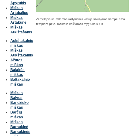
Apyrubis
Miškas
Artabalius
Miškas
Žemėlapis stumdomas rodyklėmis viršuje kairiajame kampe arba
Artakūnė
tempiant pele, mastelis keičiamas mygtukais + ir -
Miškas
Atkištašakis
Aukštakalnio
miškas
Miškas
Aukštakalnis
Ažutos
miškas
Balaitės
miškas
Baltakalnio
miškas
Miškas
Balvos
Bandziuko
miškas
Barčių
miškas
Miškas
Barsukinė
Barsukinės