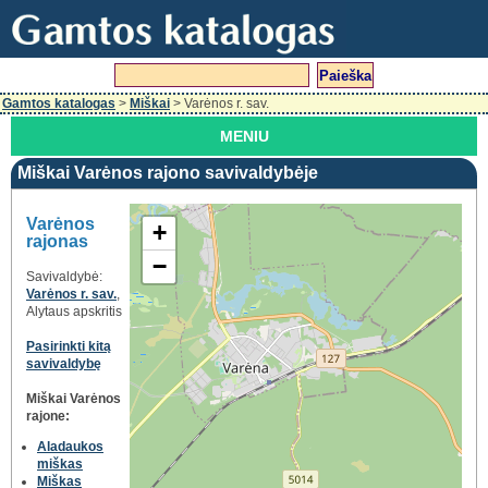
Gamtos katalogas
>
Miškai
> Varėnos r. sav.
MENIU
Miškai Varėnos rajono savivaldybėje
Varėnos
+
rajonas
−
Savivaldybė:
Varėnos r. sav.
,
Alytaus apskritis
Pasirinkti kitą
savivaldybę
Miškai Varėnos
rajone:
Aladaukos
miškas
Miškas