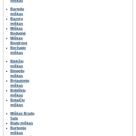
miškas
Bartelių
miškas
Bazorų
miškas
Miškas
Bedugnė
Miškas
Bendrovė
Beržupio
miškas
Biekšių
miškas
Bingelių
miškas
Bytautonių
miškas
Bobiškių
miškas
Botaičių
miškas
Miškas Bradų
Sala
Būdų miškas
Burbonių
miškas