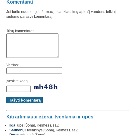
Komentarai
Jei turite nuomonę, informacijos ar klausimų apie šį vandens telkinį,
siūlome parašyti komentarą.
Jūsų komentaras:
Vardas:
Įveskite kodą
Kiti artimiausi ežerai, tvenkiniai ir upės
Ilga
, upė [Šona], Kelmės r. sav.
Šaukėnų I
tvenkinys [Šona], Kelmės r. sav.