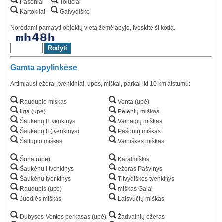
Pašoniai
Tolučiai
Kartokliai
Galvydiškė
Norėdami pamatyti objektų vietą žemėlapyje, įveskite šį kodą.
Gamta apylinkėse
Artimiausi ežerai, tvenkiniai, upės, miškai, parkai iki 10 km atstumu:
Raudupio miškas
Venta (upė)
Ilga (upė)
Pelenių miškas
Šaukėnų II tvenkinys
Vainagių miškas
Šaukėnų II (tvenkinys)
Pašonių miškas
Šaltupio miškas
Vainiškės miškas
Šona (upė)
Karalmiškis
Šaukėnų I tvenkinys
ežeras Pašvinys
Šaukėnų tvenkinys
Titvydiškės tvenkinys
Raudupis (upė)
miškas Galai
Juodlės miškas
Laisvučių miškas
Dubysos-Ventos perkasas (upė)
Žadvainių ežeras