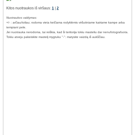
Kitos nuotraukos iš viršaus:
1
|
2
Nuotraukos valdymas:
+/- : arčiau/toliau; rodoma vieta keičiama rodyklėmis viršutiniame kairiame kampe arba
tempiant pele.
Jei nuotrauka nerodoma, tai reiškia, kad ši teritorija tokiu masteliu dar nenufotografuota.
Tokiu atveju pakeiskite mastelį mygtuku "-": matysite vaizdą iš aukščiau.