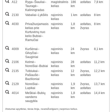
A12
Ryga–Šiauliai–
magistralinis
186
asfaltas
7,8 km
Tauragė–
kelias
km
Kaliningradas
2130
Vabaliai–Lykšilis
rajoninis
1 km
asfaltas
8 km
kelias
4030
Privažiuojamasis
rajoninis
1,8
asfaltas,
8 km
kelias prie
kelias
km
žvyras
Kurtuvėnų nuo
kelio Bubiai–
Ramučiai
4009
Kuršėnai–
rajoninis
24
žvyras
8,1 km
Gilvyčiai–
kelias
km
Sauginiai
2106
Kelmė–
rajoninis
28
asfaltas
11,2 km
Noreišiai–Bubiai
kelias
km
2135
Tvibiukai–
rajoninis
12
žvyras,
12,2 km
Pašiaušė–
kelias
km
asfaltas
Bazilioniai
2129
Noreišiai–
rajoninis
1,9
žvyras,
13,7 km
Lupikai
kelias
km
asfaltas
4014
Meškiai–Bubių
rajoninis
1,8
asfaltas
14,4 km
vandens
kelias
km
saugykla
Atstumai apytikriai, tiesia linija, neatsižvelgiant į tarpinius kelius.