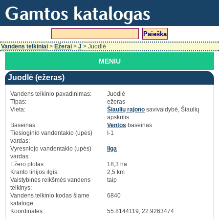
Vandens telkiniai
>
Ežerai
>
J
> Juodlė
MENIU
Juodlė (ežeras)
Vandens telkinio pavadinimas:
Juodlė
Tipas:
ežeras
Vieta:
Šiaulių rajono
savivaldybė, Šiaulių
apskritis
Baseinas:
Ventos
baseinas
Tiesioginio vandentakio (upės)
I-1
vardas:
Vyresniojo vandentakio (upės)
Ilga
vardas:
Ežero plotas:
18,3 ha
Kranto linijos ilgis:
2,5 km
Valstybinės reikšmės vandens
taip
telkinys:
Vandens telkinio kodas šiame
6840
kataloge:
Koordinatės:
55.8144119, 22.9263474