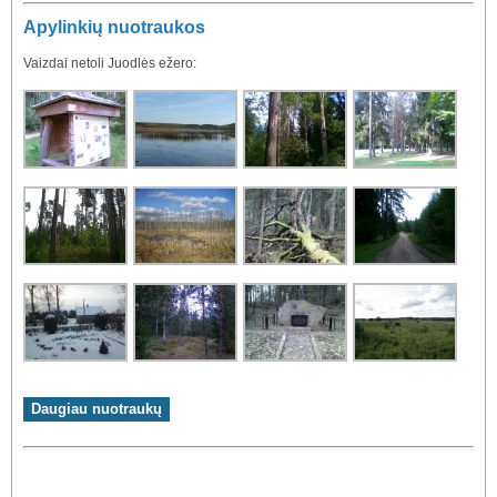
Apylinkių nuotraukos
Vaizdai netoli Juodlės ežero: