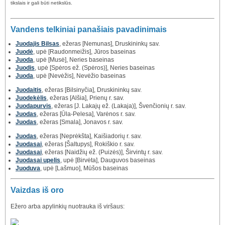
tikslais ir gali būti netikslūs.
Vandens telkiniai panašiais pavadinimais
Juodajis Bilsas
, ežeras [Nemunas], Druskininkų sav.
Juodė
, upė [Raudonmeižis], Jūros baseinas
Juoda
, upė [Musė], Neries baseinas
Juodis
, upė [Spėros ež. (Spėros)], Neries baseinas
Juoda
, upė [Nevėžis], Nevėžio baseinas
Juodaitis
, ežeras [Bilsinyčia], Druskininkų sav.
Juodekėlis
, ežeras [Alšia], Prienų r. sav.
Juodapurvis
, ežeras [J. Lakajų ež. (Lakaja)], Švenčionių r. sav.
Juodas
, ežeras [Ūla-Pelesa], Varėnos r. sav.
Juodas
, ežeras [Smala], Jonavos r. sav.
Juodas
, ežeras [Neprėkšta], Kaišiadorių r. sav.
Juodasai
, ežeras [Šaltupys], Rokiškio r. sav.
Juodasai
, ežeras [Naidžių ež. (Puizės)], Širvintų r. sav.
Juodasai upelis
, upė [Birvėta], Dauguvos baseinas
Juoduva
, upė [Lašmuo], Mūšos baseinas
Vaizdas iš oro
Ežero arba apylinkių nuotrauka iš viršaus: