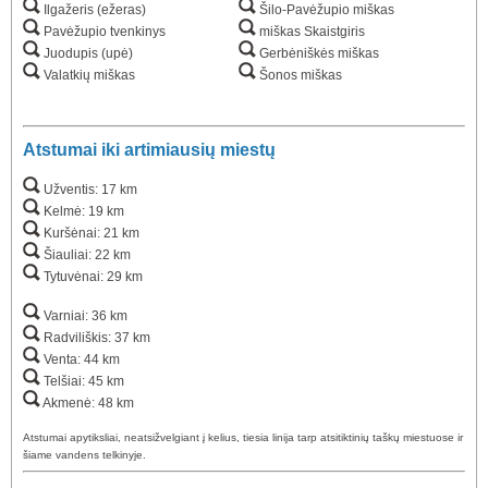
Ilgažeris (ežeras)
Šilo-Pavėžupio miškas
Pavėžupio tvenkinys
miškas Skaistgiris
Juodupis (upė)
Gerbėniškės miškas
Valatkių miškas
Šonos miškas
Atstumai iki artimiausių miestų
Užventis: 17 km
Kelmė: 19 km
Kuršėnai: 21 km
Šiauliai: 22 km
Tytuvėnai: 29 km
Varniai: 36 km
Radviliškis: 37 km
Venta: 44 km
Telšiai: 45 km
Akmenė: 48 km
Atstumai apytiksliai, neatsižvelgiant į kelius, tiesia linija tarp atsitiktinių taškų miestuose ir
šiame vandens telkinyje.