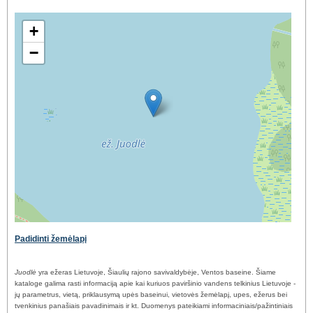
+
−
Padidinti žemėlapį
Juodlė
yra ežeras Lietuvoje, Šiaulių rajono savivaldybėje, Ventos baseine. Šiame
kataloge galima rasti informaciją apie kai kuriuos paviršinio vandens telkinius Lietuvoje -
jų parametrus, vietą, priklausymą upės baseinui, vietovės žemėlapį, upes, ežerus bei
tvenkinius panašiais pavadinimais ir kt. Duomenys pateikiami informaciniais/pažintiniais