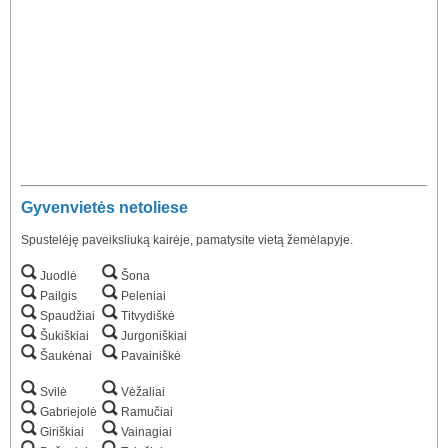
Gyvenvietės netoliese
Spustelėję paveiksliuką kairėje, pamatysite vietą žemėlapyje.
Juodlė
Šona
Pailgis
Peleniai
Spaudžiai
Titvydiškė
Šukiškiai
Jurgoniškiai
Šaukėnai
Pavainiškė
Svilė
Vėžaliai
Gabriejolė
Ramučiai
Giriškiai
Vainagiai