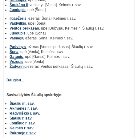
Raudupis
, upė [Šona]
Šaukėnų II
tvenkinys [Venta], Kelmės r. sav.
Juodupis
, upė [Šona]
Ilgaežeris
, ežeras [Šona], Kelmės r. sav.
Vaidvilkis
, upė [Šona]
Ventos perkasas
, upė [Dubysa], Kelmės r., Šiaulių r. sav.
Juodupis
, upė [Šona]
Vainagių
ežeras [Šona], Kelmės r. sav.
Pašvinys
, ežeras [Ventos perkasas], Šiaulių r. sav.
Šona
, upė [Venta], Kelmės r. sav.
Gatupis
, upė [Gansė], Kelmės r. sav.
Vėžupis
, upė [Venta]
Žadvainių
ežeras [Ventos perkasas], Šiaulių r. sav.
Daugiau...
Savivaldybės Šiaulių apskrityje:
Šiaulių m. sav.
Akmenės r. sav.
Radviliškio r. sav.
Šiaulių r. sav.
Joniškio r. sav.
Kelmės r. sav.
Pakruojo r. sav.