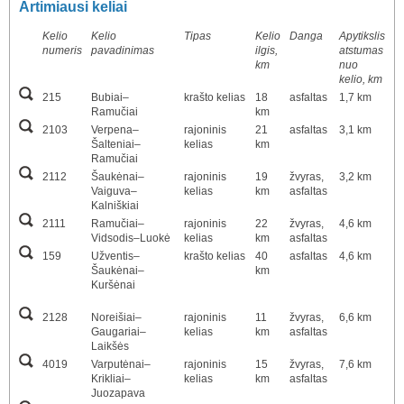
Artimiausi keliai
Kelio
Kelio
Tipas
Kelio
Danga
Apytikslis
numeris
pavadinimas
ilgis,
atstumas
km
nuo
kelio, km
215
Bubiai–
krašto kelias
18
asfaltas
1,7 km
Ramučiai
km
2103
Verpena–
rajoninis
21
asfaltas
3,1 km
Šalteniai–
kelias
km
Ramučiai
2112
Šaukėnai–
rajoninis
19
žvyras,
3,2 km
Vaiguva–
kelias
km
asfaltas
Kalniškiai
2111
Ramučiai–
rajoninis
22
žvyras,
4,6 km
Vidsodis–Luokė
kelias
km
asfaltas
159
Užventis–
krašto kelias
40
asfaltas
4,6 km
Šaukėnai–
km
Kuršėnai
2128
Noreišiai–
rajoninis
11
žvyras,
6,6 km
Gaugariai–
kelias
km
asfaltas
Laikšės
4019
Varputėnai–
rajoninis
15
žvyras,
7,6 km
Krikliai–
kelias
km
asfaltas
Juozapava