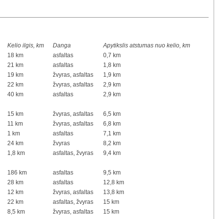
Kelio ilgis, km
Danga
Apytikslis atstumas nuo kelio, km
18 km
asfaltas
0,7 km
21 km
asfaltas
1,8 km
19 km
žvyras, asfaltas
1,9 km
22 km
žvyras, asfaltas
2,9 km
40 km
asfaltas
2,9 km
15 km
žvyras, asfaltas
6,5 km
11 km
žvyras, asfaltas
6,8 km
1 km
asfaltas
7,1 km
24 km
žvyras
8,2 km
1,8 km
asfaltas, žvyras
9,4 km
186 km
asfaltas
9,5 km
28 km
asfaltas
12,8 km
12 km
žvyras, asfaltas
13,8 km
22 km
asfaltas, žvyras
15 km
8,5 km
žvyras, asfaltas
15 km