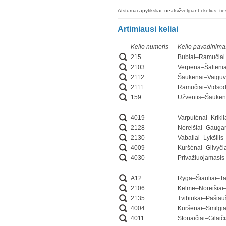
Atstumai apytiksliai, neatsižvelgiant į kelius, ti
Artimiausi keliai
Kelio numeris
Kelio pavadinima
215
Bubiai–Ramučiai
2103
Verpena–Šalteni
2112
Šaukėnai–Vaiguv
2111
Ramučiai–Vidsod
159
Užventis–Šaukėn
4019
Varputėnai–Krikl
2128
Noreišiai–Gaugar
2130
Vabaliai–Lykšilis
4009
Kuršėnai–Gilvyči
4030
Privažiuojamasis 
A12
Ryga–Šiauliai–T
2106
Kelmė–Noreišiai
2135
Tvibiukai–Pašiau
4004
Kuršėnai–Smilgia
4011
Stonaičiai–Gilaič