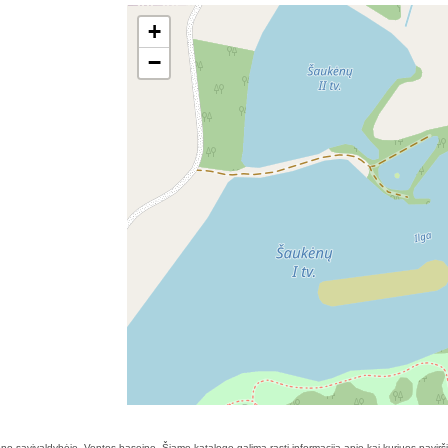
+
−
no savivaldybėje, Ventos baseine. Šiame kataloge galima rasti informaciją apie kai kuriuos pavirši