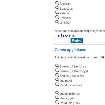
Šukiškiai
Spaudžiai
Peleniai
Pašoniai
Giriškiai
Norėdami pamatyti objektų vietą žemėlap
Gamta apylinkėse
Artimiausi ežerai, tvenkiniai, upės, mišk
Šaukėnų II tvenkinys
Šaukėnų II (tvenkinys)
Šaukėnų tvenkinys
Ilga (upė)
Raudupio miškas
Juodlė (ežeras)
Venta (upė)
Raudupis (upė)