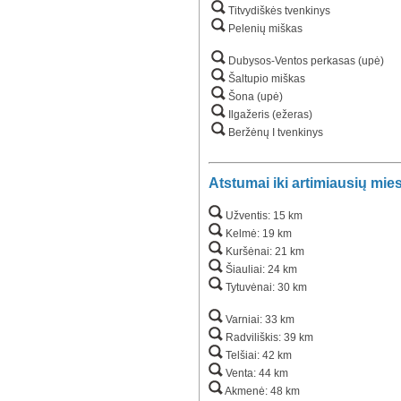
Titvydiškės tvenkinys
Pelenių miškas
Dubysos-Ventos perkasas (upė)
Šaltupio miškas
Šona (upė)
Ilgažeris (ežeras)
Beržėnų I tvenkinys
Atstumai iki artimiausių mie
Užventis: 15 km
Kelmė: 19 km
Kuršėnai: 21 km
Šiauliai: 24 km
Tytuvėnai: 30 km
Varniai: 33 km
Radviliškis: 39 km
Telšiai: 42 km
Venta: 44 km
Akmenė: 48 km