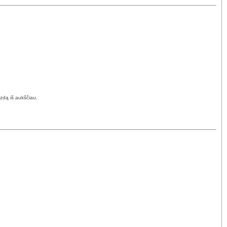
izdą iš aukščiau.