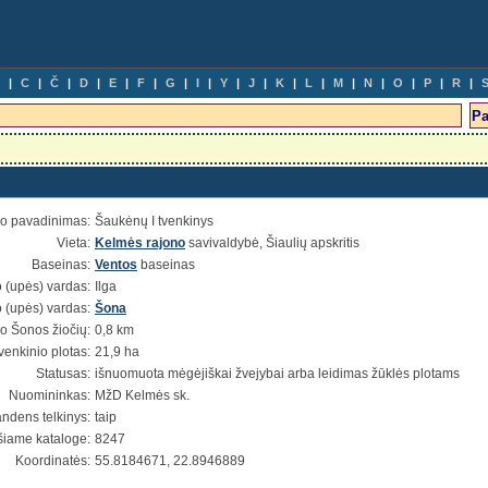
C
Č
D
E
F
G
I
Y
J
K
L
M
N
O
P
R
io pavadinimas:
Šaukėnų I tvenkinys
Vieta:
Kelmės rajono
savivaldybė, Šiaulių apskritis
Baseinas:
Ventos
baseinas
 (upės) vardas:
Ilga
 (upės) vardas:
Šona
o Šonos žiočių:
0,8 km
venkinio plotas:
21,9 ha
Statusas:
išnuomuota mėgėjiškai žvejybai arba leidimas žūklės plotams
Nuomininkas:
MžD Kelmės sk.
ndens telkinys:
taip
šiame kataloge:
8247
Koordinatės:
55.8184671, 22.8946889