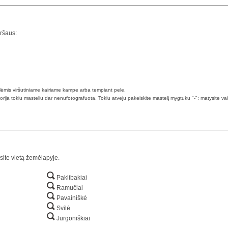
iršaus:
klėmis viršutiniame kairiame kampe arba tempiant pele.
torija tokiu masteliu dar nenufotografuota. Tokiu atveju pakeiskite mastelį mygtuku "-": matysite va
site vietą žemėlapyje.
Paklibakiai
Ramučiai
Pavainiškė
Svilė
Jurgoniškiai