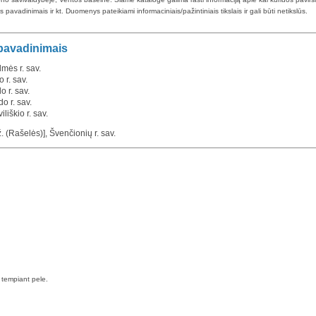
pavadinimais ir kt. Duomenys pateikiami informaciniais/pažintiniais tikslais ir gali būti netikslūs.
 pavadinimais
mės r. sav.
 r. sav.
o r. sav.
o r. sav.
liškio r. sav.
. (Rašelės)], Švenčionių r. sav.
a tempiant pele.