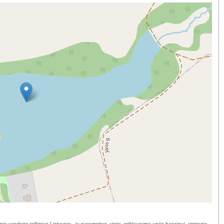
nio vandens telkinius Lietuvoje - jų parametrus, vietą, priklausymą upės baseinui, vietovės