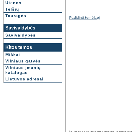
Utenos
Telšių
Tauragės
Padidinti žemėlapį
Savivaldybės
Savivaldybės
Kitos temos
Miškai
Vilniaus gatvės
Vilniaus įmonių
katalogas
Lietuvos adresai
Šaukėnų I tvenkinys
yra Lietuvoje, Kelmės rajo