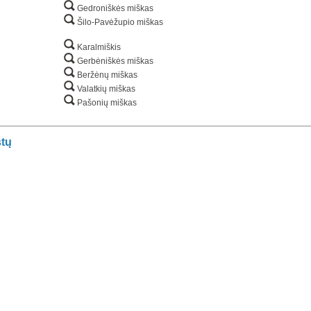
Gedroniškės miškas
Šilo-Pavėžupio miškas
Karalmiškis
Gerbėniškės miškas
Beržėnų miškas
Valatkių miškas
Pašonių miškas
stų