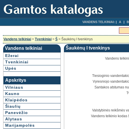
VANDENS TELKINIAI:
A
B
Vandens telkiniai
>
Tvenkiniai
>
Š
> Šaukėnų I tvenkinys
Šaukėnų I tvenkinys
Vandens telkiniai
Ežerai
Vandens telkin
Tvenkiniai
Upės
Tiesioginio vandentakio
Apskritys
Vyresniojo vandentakio
Vilniaus
Santakos atstumas nu
T
Kauno
Klaipėdos
Šiaulių
Valstybinės reikšmės va
Panevėžio
Vandens telkinio kodas 
Alytaus
Marijampolės