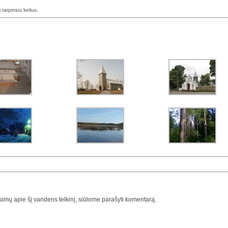
į tarpinius kelius.
usimų apie šį vandens telkinį, siūlome parašyti komentarą.