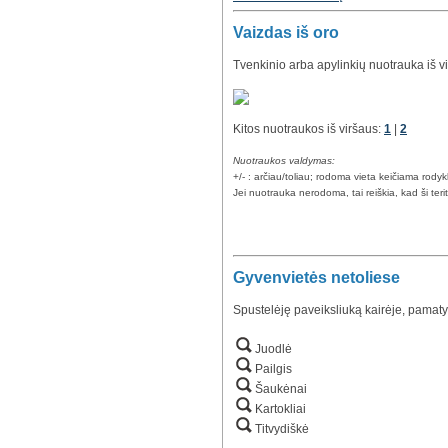
Vaizdas iš oro
Tvenkinio arba apylinkių nuotrauka iš v
Kitos nuotraukos iš viršaus:
1
|
2
Nuotraukos valdymas:
+/- : arčiau/toliau; rodoma vieta keičiama rody
Jei nuotrauka nerodoma, tai reiškia, kad ši teri
Gyvenvietės netoliese
Spustelėję paveiksliuką kairėje, pamaty
Juodlė
Pailgis
Šaukėnai
Kartokliai
Titvydiškė