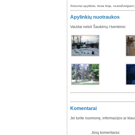
Atstumai apytikriai, tiesia linija, neatsižvelgiant 
Apylinkių nuotraukos
Vaizdai netoli Šaukėnų I tvenkinio:
Komentarai
Jei turite nuomonę, informacijos ar kla
Jūsų komentaras: