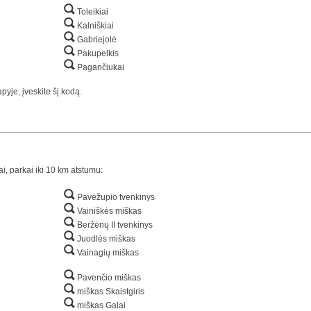
Toleikiai
Kalniškiai
Gabriejolė
Pakupelkis
Pagančiukai
yje, įveskite šį kodą.
ai, parkai iki 10 km atstumu:
Pavėžupio tvenkinys
Vainiškės miškas
Beržėnų II tvenkinys
Juodlės miškas
Vainagių miškas
Pavenčio miškas
miškas Skaistgiris
miškas Galai