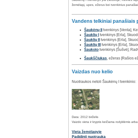
žemėlapį, upes, ežerus bei tvenkinius panašiais 
Vandens telkiniai panašiais
Šaukėnų II
tvenkinys [Venta], Kel
Šauklių I
tvenkinys [Erla], Skuodo
Šauklių II
tvenkinys [Erla], Skuod
Šauklių III
tvenkinys [Erla], Skuod
Šaukoto
tvenkinys [Šušvė], Radvi
Šaukščiukas
, ežeras [Rašios ež
Vaizdas nuo kelio
Nuotraukos netoli Šaukėnų I tvenkinio:
Data: 2012 birželis
Vaizdo vieta ir kryptis keičiama rodyklėmis arb
Vieta žemėlapyje
Padidinti nuotrauką