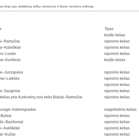
esia linija tarp atsitiktinių taškų miestuose ir šiame vandens telkinyje.
s
Tipas
krašto kelias
ai–Ramučiai
rajoninis kelias
a–Kalniškiai
rajoninis kelias
is–Luokė
rajoninis kelias
ai–Kuršėnai
krašto kelias
iai–Juozapava
rajoninis kelias
iai–Laikšės
rajoninis kelias
rajoninis kelias
ai–Sauginiai
rajoninis kelias
kelias prie Kurtuvėnų nuo kelio Bubiai–Ramučiai
rajoninis kelias
auragė–Kaliningradas
magistralinis kelias
–Bubiai
rajoninis kelias
šė–Bazilioniai
rajoninis kelias
i–Aukštelkė
rajoninis kelias
iai–Kužiai
rajoninis kelias