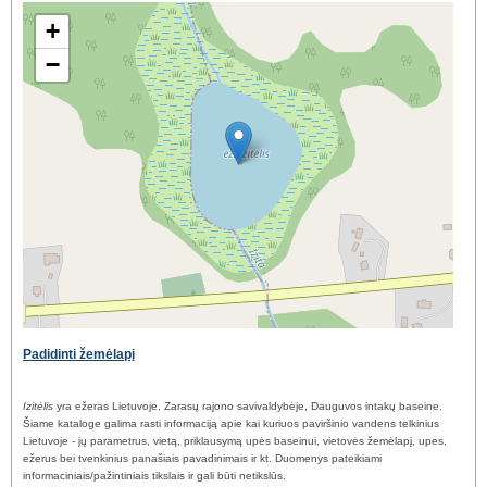
+
−
Padidinti žemėlapį
Izitėlis
yra ežeras Lietuvoje, Zarasų rajono savivaldybėje, Dauguvos intakų baseine.
Šiame kataloge galima rasti informaciją apie kai kuriuos paviršinio vandens telkinius
Lietuvoje - jų parametrus, vietą, priklausymą upės baseinui, vietovės žemėlapį, upes,
ežerus bei tvenkinius panašiais pavadinimais ir kt. Duomenys pateikiami
informaciniais/pažintiniais tikslais ir gali būti netikslūs.