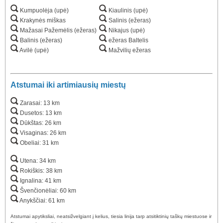
Kumpuolėja (upė)
Kiaulinis (upė)
Krakynės miškas
Salinis (ežeras)
Mažasai Pažemėlis (ežeras)
Nikajus (upė)
Balinis (ežeras)
ežeras Baltelis
Avilė (upė)
Mažvilių ežeras
Atstumai iki artimiausių miestų
Zarasai: 13 km
Dusetos: 13 km
Dūkštas: 26 km
Visaginas: 26 km
Obeliai: 31 km
Utena: 34 km
Rokiškis: 38 km
Ignalina: 41 km
Švenčionėliai: 60 km
Anykščiai: 61 km
Atstumai apytiksliai, neatsižvelgiant į kelius, tiesia linija tarp atsitiktinių taškų miestuose ir