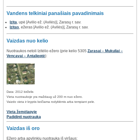
Vandens telkiniai panašiais pavadinimais
Izita
, upė [Avilio ež. (Avilės)], Zarasų r. sav.
Izitas
, ežeras [Avilio ež. (Avilės)], Zarasų r. sav.
Vaizdas nuo kelio
Nuotraukos netoli Izitėlio ežero (prie kelio 5305
Zarasai – Mukuliai –
Vencavai – Antalieptė
):
Data: 2012 birželis
Vieta nuotraukoje yra maždaug už 200 m nuo ežero.
Vaizdo vieta ir kryptis keičiama rodyklėmis arba tempiant pele.
Vieta žemėlapyje
Padidinti nuotrauką
Vaizdas iš oro
Ežero arba apylinkių nuotrauka iš viršaus: