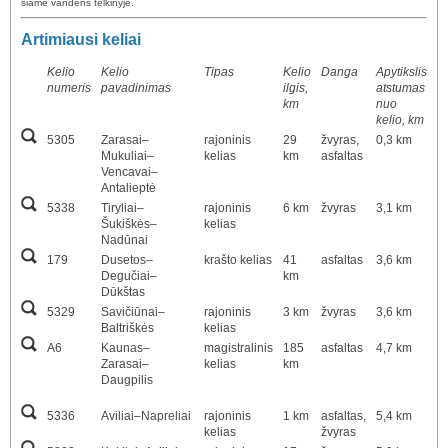
šiame vandens telkinyje.
Artimiausi keliai
Kelio
Kelio
Tipas
Kelio
Danga
Apytikslis
numeris
pavadinimas
ilgis,
atstumas
km
nuo
kelio, km
5305
Zarasai–
rajoninis
29
žvyras,
0,3 km
Mukuliai–
kelias
km
asfaltas
Vencavai–
Antalieptė
5338
Tiryliai–
rajoninis
6 km
žvyras
3,1 km
Šukiškės–
kelias
Nadūnai
179
Dusetos–
krašto kelias
41
asfaltas
3,6 km
Degučiai–
km
Dūkštas
5329
Savičiūnai–
rajoninis
3 km
žvyras
3,6 km
Baltriškės
kelias
A6
Kaunas–
magistralinis
185
asfaltas
4,7 km
Zarasai–
kelias
km
Daugpilis
5336
Aviliai–Napreliai
rajoninis
1 km
asfaltas,
5,4 km
kelias
žvyras