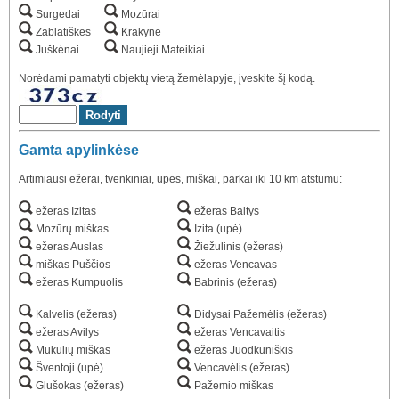
Surgedai
Mozūrai
Zablatiškės
Krakynė
Juškėnai
Naujieji Mateikiai
Norėdami pamatyti objektų vietą žemėlapyje, įveskite šį kodą.
Gamta apylinkėse
Artimiausi ežerai, tvenkiniai, upės, miškai, parkai iki 10 km atstumu:
ežeras Izitas
ežeras Baltys
Mozūrų miškas
Izita (upė)
ežeras Auslas
Žiežulinis (ežeras)
miškas Puščios
ežeras Vencavas
ežeras Kumpuolis
Babrinis (ežeras)
Kalvelis (ežeras)
Didysai Pažemėlis (ežeras)
ežeras Avilys
ežeras Vencavaitis
Mukulių miškas
ežeras Juodkūniškis
Šventoji (upė)
Vencavėlis (ežeras)
Glušokas (ežeras)
Pažemio miškas