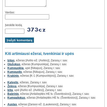
Vardas:
Įveskite kodą
Kiti artimiausi ežerai, tvenkiniai ir upės
Izitas
, ežeras [Avilio ež. (Avilės)], Zarasų r. sav.
Glušokas
, ežeras [Kumpuolėja], Zarasų r. sav.
Kumpuolėja
, upė [Nikajus], Zarasų r. sav.
Kumpuolis
, ežeras [Nikajus], Zarasų r. sav.
Krakinis
, ežeras [K-1 (Kumpuolėjos)], Zarasų r. sav.
Kalvelis
, ežeras, Zarasų r. sav.
Želeva
, ežeras [Kumpuolėja], Zarasų r. sav.
Izita
, upė [Avilio ež. (Avilės)], Zarasų r. sav.
Babrinis
, ežeras [Antalieptės HE tv. (Šventosios)], Zarasų r. sav.
Kumpaliokas
, ežeras [Antalieptės HE tv. (Šventosios)], Zarasų r. sav.
Auslas
, ežeras [Zaraso ež. (Laukesos)], Zarasų r. sav.