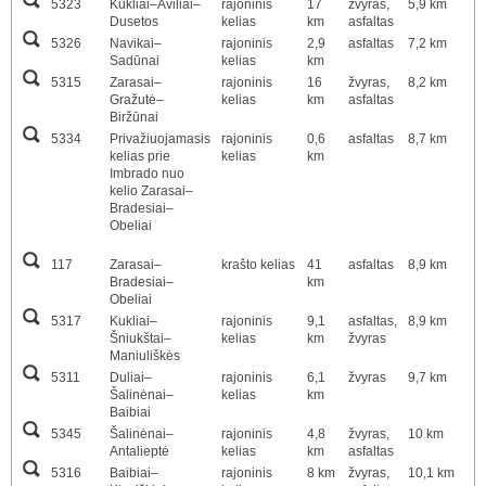
5323
Kukliai–Aviliai–
rajoninis
17
žvyras,
5,9 km
Dusetos
kelias
km
asfaltas
5326
Navikai–
rajoninis
2,9
asfaltas
7,2 km
Sadūnai
kelias
km
5315
Zarasai–
rajoninis
16
žvyras,
8,2 km
Gražutė–
kelias
km
asfaltas
Biržūnai
5334
Privažiuojamasis
rajoninis
0,6
asfaltas
8,7 km
kelias prie
kelias
km
Imbrado nuo
kelio Zarasai–
Bradesiai–
Obeliai
117
Zarasai–
krašto kelias
41
asfaltas
8,9 km
Bradesiai–
km
Obeliai
5317
Kukliai–
rajoninis
9,1
asfaltas,
8,9 km
Šniukštai–
kelias
km
žvyras
Maniuliškės
5311
Duliai–
rajoninis
6,1
žvyras
9,7 km
Šalinėnai–
kelias
km
Baibiai
5345
Šalinėnai–
rajoninis
4,8
žvyras,
10 km
Antalieptė
kelias
km
asfaltas
5316
Baibiai–
rajoninis
8 km
žvyras,
10,1 km