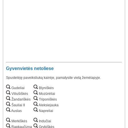
Gyvenvietės netoliese
Spustelėję paveiksliuką kairėje, pamatysite vietą žemėlapyje.
Gudeliai
Blyniškės
Viliušiškės
Mozūrėliai
Žandariškės
Triponiškės
Šauliai II
Aleksiejauka
Auslas
Napreliai
Merkiškės
Indučiai
Rapkaučizna
Grybiškės