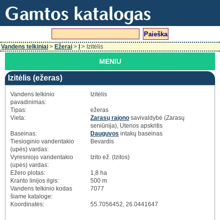
Vandens telkiniai
>
Ežerai
>
I
> Izitėlis
MENIU
Izitėlis (ežeras)
Vandens telkinio
Izitėlis
pavadinimas:
Tipas:
ežeras
Vieta:
Zarasų rajono
savivaldybė (Zarasų
seniūnija), Utenos apskritis
Baseinas:
Dauguvos
intakų baseinas
Tiesioginio vandentakio
Bevardis
(upės) vardas:
Vyresniojo vandentakio
Izito ež. (Izitos)
(upės) vardas:
Ežero plotas:
1,8 ha
Kranto linijos ilgis:
500 m
Vandens telkinio kodas
7077
šiame kataloge:
Koordinatės:
55.7056452, 26.0441647