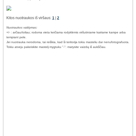
Kitos nuotraukos iš viršaus:
1
|
2
Nuotraukos valdymas:
+/- : arčiau/toliau; rodoma vieta keičiama rodyklėmis viršutiniame kairiame kampe arba
tempiant pele.
Jei nuotrauka nerodoma, tai reiškia, kad ši teritorija tokiu masteliu dar nenufotografuota.
Tokiu atveju pakeiskite mastelį mygtuku "-": matysite vaizdą iš aukščiau.