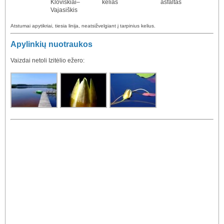
Kloviškiai–
kelias
asfaltas
Vajasiškis
Atstumai apytikriai, tiesia linija, neatsižvelgiant į tarpinius kelius.
Apylinkių nuotraukos
Vaizdai netoli Izitėlio ežero: