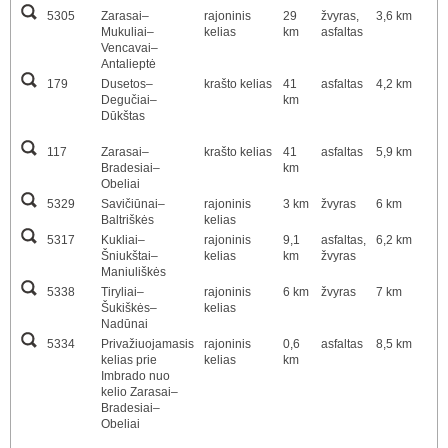
5305
Zarasai–
rajoninis
29
žvyras,
3,6 km
Mukuliai–
kelias
km
asfaltas
Vencavai–
Antalieptė
179
Dusetos–
krašto kelias
41
asfaltas
4,2 km
Degučiai–
km
Dūkštas
117
Zarasai–
krašto kelias
41
asfaltas
5,9 km
Bradesiai–
km
Obeliai
5329
Savičiūnai–
rajoninis
3 km
žvyras
6 km
Baltriškės
kelias
5317
Kukliai–
rajoninis
9,1
asfaltas,
6,2 km
Šniukštai–
kelias
km
žvyras
Maniuliškės
5338
Tiryliai–
rajoninis
6 km
žvyras
7 km
Šukiškės–
kelias
Nadūnai
5334
Privažiuojamasis
rajoninis
0,6
asfaltas
8,5 km
kelias prie
kelias
km
Imbrado nuo
kelio Zarasai–
Bradesiai–
Obeliai