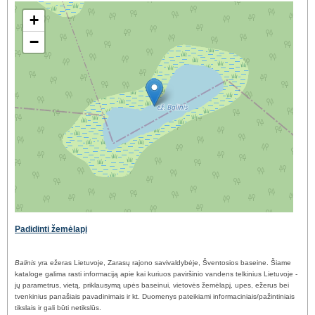
+
−
Padidinti žemėlapį
Balinis
yra ežeras Lietuvoje, Zarasų rajono savivaldybėje, Šventosios baseine. Šiame
kataloge galima rasti informaciją apie kai kuriuos paviršinio vandens telkinius Lietuvoje -
jų parametrus, vietą, priklausymą upės baseinui, vietovės žemėlapį, upes, ežerus bei
tvenkinius panašiais pavadinimais ir kt. Duomenys pateikiami informaciniais/pažintiniais
tikslais ir gali būti netikslūs.