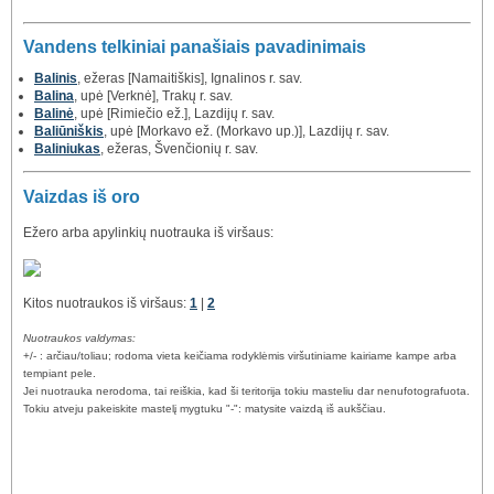
Vandens telkiniai panašiais pavadinimais
Balinis
, ežeras [Namaitiškis], Ignalinos r. sav.
Balina
, upė [Verknė], Trakų r. sav.
Balinė
, upė [Rimiečio ež.], Lazdijų r. sav.
Baliūniškis
, upė [Morkavo ež. (Morkavo up.)], Lazdijų r. sav.
Baliniukas
, ežeras, Švenčionių r. sav.
Vaizdas iš oro
Ežero arba apylinkių nuotrauka iš viršaus:
Kitos nuotraukos iš viršaus:
1
|
2
Nuotraukos valdymas:
+/- : arčiau/toliau; rodoma vieta keičiama rodyklėmis viršutiniame kairiame kampe arba
tempiant pele.
Jei nuotrauka nerodoma, tai reiškia, kad ši teritorija tokiu masteliu dar nenufotografuota.
Tokiu atveju pakeiskite mastelį mygtuku "-": matysite vaizdą iš aukščiau.