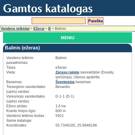
Vandens telkiniai
>
Ežerai
>
B
> Balinis
MENIU
Balinis (ežeras)
Vandens telkinio
Balinis
pavadinimas:
Tipas:
ežeras
Vieta:
Zarasų rajono
savivaldybė (Dusetų
seniūnija), Utenos apskritis
Baseinas:
Šventosios
baseinas
Tiesioginio vandentakio
Bevardis
(upės) vardas:
Vyresniojo vandentakio
D-1-1 (D-1)
(upės) vardas:
Ežero plotas:
1,6 ha
Kranto linijos ilgis:
600 m
Vandens telkinio kodas
5921
šiame kataloge:
Koordinatės:
55.7349165, 25.9948196