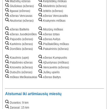
Mažvilių ežeras
Kelpšiškių miškas
Glušokas (ežeras)
Meletinis (ežeras)
Ilgasai (ežeras)
Izitėlis (ežeras)
ežeras Vencavas
ežeras Vencavaitis
Akulioriai (ežeras)
Krakynės miškas
ežeras Baltelis
Mozūrų miškas
ežeras Juodkūniškis
ežeras Izitas
Pajuodis (ežeras)
ežeras Avilys
Karklinis (ežeras)
Plaštakiškių miškas
Doniškis (ežeras)
Pakalninis (ežeras)
Kiaulinis (upė)
ežeras Kumpuolis
Patašinės ežeras
Ąžuolynas (miškas)
Kriovelis (ežeras)
Vencavėlis (ežeras)
Dubužis (ežeras)
Juškų upelis
miškas Meškalaukiai
ežeras Baltys
Atstumai iki artimiausių miestų
Dusetos: 9 km
Zarasai: 15 km