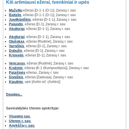
Kiti artimiausi ežerai, tvenkiniai ir upės
Mažvilių
ežeras [D-1-1 (D-1)], Zarasų r. sav.
Baltelis
, ežeras [D-1-1 (D-1)], Zarasų r. sav.
Juodkūniškis
, ežeras [D-1-1], Zarasų r. sav.
Pajuodis
, ežeras [D-1], Zarasų r. sav.
Akulioriai
, ežeras [D-1-1], Zarasų r. sav.
Akulioriai
, ežeras [D-1-1], Zarasų r. sav.
Glušokas
, ežeras [Rudinė], Zarasų r. sav.
Varniškis
, ežeras [D-1], Zarasų r. sav.
Dubužis
, ežeras [D-1], Zarasų r. sav.
Kriovelis
, ežeras [D-1], Zarasų r. sav.
Vencavas
, ežeras [Rudinė], Zarasų r. sav.
Krakinis
, ežeras [K-1 (Kumpuolėjos)], Zarasų r. sav.
Patašinės
ežeras, Zarasų r. sav.
Doniškis
, ežeras [Zaduoja], Zarasų r. sav.
Kiaulinis
, upė [Avilio ež. (Avilės)]
Daugiau...
Savivaldybės Utenos apskrityje:
Visagino sav.
Utenos r. sav.
Anykščių r. sav.