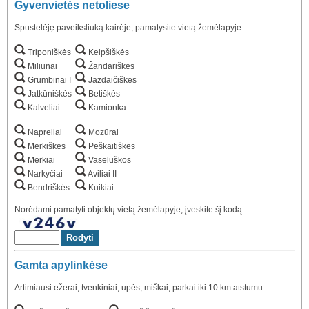
Gyvenvietės netoliese
Spustelėję paveiksliuką kairėje, pamatysite vietą žemėlapyje.
Triponiškės
Kelpšiškės
Miliūnai
Žandariškės
Grumbinai I
Jazdaičiškės
Jatkūniškės
Betiškės
Kalveliai
Kamionka
Napreliai
Mozūrai
Merkiškės
Peškaitiškės
Merkiai
Vaseluškos
Narkyčiai
Aviliai II
Bendriškės
Kuikiai
Norėdami pamatyti objektų vietą žemėlapyje, įveskite šį kodą.
Gamta apylinkėse
Artimiausi ežerai, tvenkiniai, upės, miškai, parkai iki 10 km atstumu: