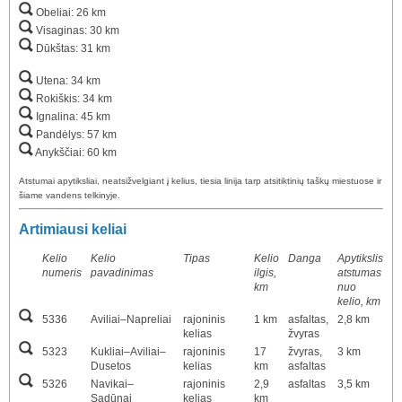
Obeliai: 26 km
Visaginas: 30 km
Dūkštas: 31 km
Utena: 34 km
Rokiškis: 34 km
Ignalina: 45 km
Pandėlys: 57 km
Anykščiai: 60 km
Atstumai apytiksliai, neatsižvelgiant į kelius, tiesia linija tarp atsitiktinių taškų miestuose ir
šiame vandens telkinyje.
Artimiausi keliai
Kelio
Kelio
Tipas
Kelio
Danga
Apytikslis
numeris
pavadinimas
ilgis,
atstumas
km
nuo
kelio, km
5336
Aviliai–Napreliai
rajoninis
1 km
asfaltas,
2,8 km
kelias
žvyras
5323
Kukliai–Aviliai–
rajoninis
17
žvyras,
3 km
Dusetos
kelias
km
asfaltas
5326
Navikai–
rajoninis
2,9
asfaltas
3,5 km
Sadūnai
kelias
km