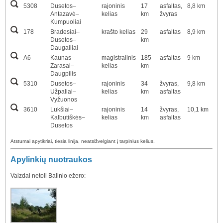
5308
Dusetos–
rajoninis
17
asfaltas,
8,8 km
Antazavė–
kelias
km
žvyras
Kumpuoliai
178
Bradesiai–
krašto kelias
29
asfaltas
8,9 km
Dusetos–
km
Daugailiai
A6
Kaunas–
magistralinis
185
asfaltas
9 km
Zarasai–
kelias
km
Daugpilis
5310
Dusetos–
rajoninis
34
žvyras,
9,8 km
Užpaliai–
kelias
km
asfaltas
Vyžuonos
3610
Lukšiai–
rajoninis
14
žvyras,
10,1 km
Kalbutiškės–
kelias
km
asfaltas
Dusetos
Atstumai apytikriai, tiesia linija, neatsižvelgiant į tarpinius kelius.
Apylinkių nuotraukos
Vaizdai netoli Balinio ežero: