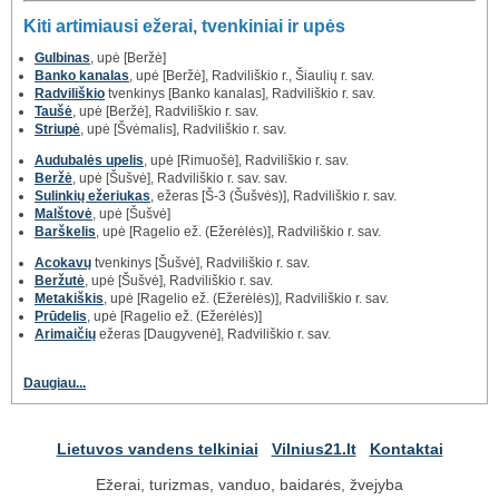
Kiti artimiausi ežerai, tvenkiniai ir upės
Gulbinas
, upė [Beržė]
Banko kanalas
, upė [Beržė], Radviliškio r., Šiaulių r. sav.
Radviliškio
tvenkinys [Banko kanalas], Radviliškio r. sav.
Taušė
, upė [Beržė], Radviliškio r. sav.
Striupė
, upė [Švėmalis], Radviliškio r. sav.
Audubalės upelis
, upė [Rimuošė], Radviliškio r. sav.
Beržė
, upė [Šušvė], Radviliškio r. sav. sav.
Sulinkių ežeriukas
, ežeras [Š-3 (Šušvės)], Radviliškio r. sav.
Malštovė
, upė [Šušvė]
Barškelis
, upė [Ragelio ež. (Ežerėlės)], Radviliškio r. sav.
Acokavų
tvenkinys [Šušvė], Radviliškio r. sav.
Beržutė
, upė [Šušvė], Radviliškio r. sav.
Metakiškis
, upė [Ragelio ež. (Ežerėlės)], Radviliškio r. sav.
Prūdelis
, upė [Ragelio ež. (Ežerėlės)]
Arimaičių
ežeras [Daugyvenė], Radviliškio r. sav.
Daugiau...
Lietuvos vandens telkiniai
Vilnius21.lt
Kontaktai
Ežerai, turizmas, vanduo, baidarės, žvejyba