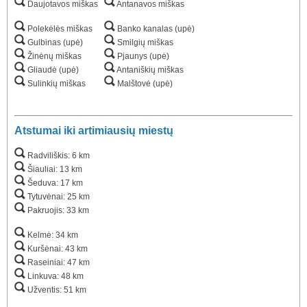
Daujotavos miškas
Antanavos miškas
Polekėlės miškas
Banko kanalas (upė)
Gulbinas (upė)
Smilgių miškas
Žinėnų miškas
Pjaunys (upė)
Gliaudė (upė)
Antaniškių miškas
Sulinkių miškas
Malštovė (upė)
Atstumai iki artimiausių miestų
Radviliškis: 6 km
Šiauliai: 13 km
Šeduva: 17 km
Tytuvėnai: 25 km
Pakruojis: 33 km
Kelmė: 34 km
Kuršėnai: 43 km
Raseiniai: 47 km
Linkuva: 48 km
Užventis: 51 km