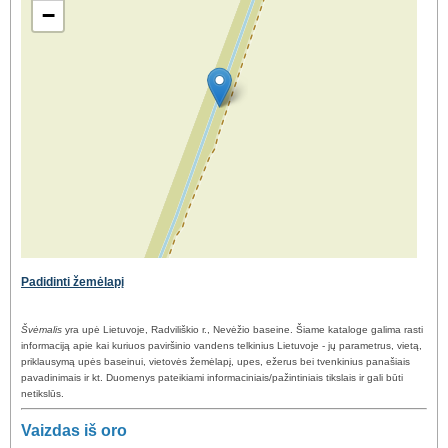
−
Padidinti žemėlapį
Švėmalis
yra upė Lietuvoje, Radviliškio r., Nevėžio baseine. Šiame kataloge galima rasti
informaciją apie kai kuriuos paviršinio vandens telkinius Lietuvoje - jų parametrus, vietą,
priklausymą upės baseinui, vietovės žemėlapį, upes, ežerus bei tvenkinius panašiais
pavadinimais ir kt. Duomenys pateikiami informaciniais/pažintiniais tikslais ir gali būti
netikslūs.
Vaizdas iš oro