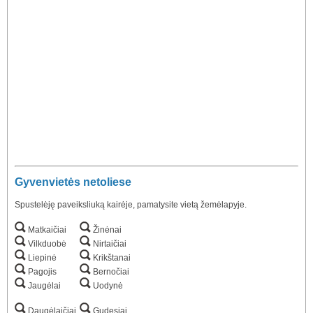
Gyvenvietės netoliese
Spustelėję paveiksliuką kairėje, pamatysite vietą žemėlapyje.
Matkaičiai
Žinėnai
Vilkduobė
Nirtaičiai
Liepinė
Krikštanai
Pagojis
Bernočiai
Jaugėlai
Uodynė
Daugėlaičiai
Gudesiai