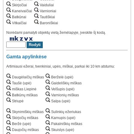
Skirjočiai
Vaiduliai
Kaneivaičiai
Varnioniai
Batkūnai
Tautiškiai
Vitkaičiai
Baroniškiai
Norėdami pamatyti objektų vietą žemėlapyje, įveskite šį kodą.
Gamta apylinkėse
Artimiausi ežerai, tvenkiniai, upės, miškai, parkai iki 10 km atstumu:
Daugėlaičių miškas
Berželė (upė)
Taušė (upė)
Gaideliškių miškas
miškas Liepinė
Velšupis (upė)
Batkūnų miškas
Varnionių miškas
Striupė
Salpa (upė)
Skynimiškių miškas
Sulinkių ežeriukas
Skirjočių miškas
Karnupis (upė)
Beržė (upė)
Pakalniškių miškas
Daujočių miškas
Skuislys (upė)