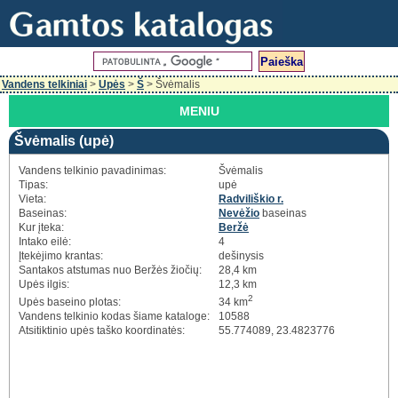
Vandens telkiniai
>
Upės
>
Š
> Švėmalis
MENIU
Švėmalis (upė)
Vandens telkinio pavadinimas:
Švėmalis
Tipas:
upė
Vieta:
Radviliškio r.
Baseinas:
Nevėžio
baseinas
Kur įteka:
Beržė
Intako eilė:
4
Įtekėjimo krantas:
dešinysis
Santakos atstumas nuo Beržės žiočių:
28,4 km
Upės ilgis:
12,3 km
2
Upės baseino plotas:
34 km
Vandens telkinio kodas šiame kataloge:
10588
Atsitiktinio upės taško koordinatės:
55.774089, 23.4823776