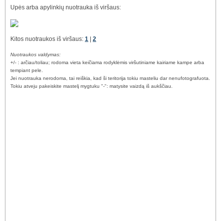
Upės arba apylinkių nuotrauka iš viršaus:
Kitos nuotraukos iš viršaus:
1
|
2
Nuotraukos valdymas:
+/- : arčiau/toliau; rodoma vieta keičiama rodyklėmis viršutiniame kairiame kampe arba
tempiant pele.
Jei nuotrauka nerodoma, tai reiškia, kad ši teritorija tokiu masteliu dar nenufotografuota.
Tokiu atveju pakeiskite mastelį mygtuku "-": matysite vaizdą iš aukščiau.