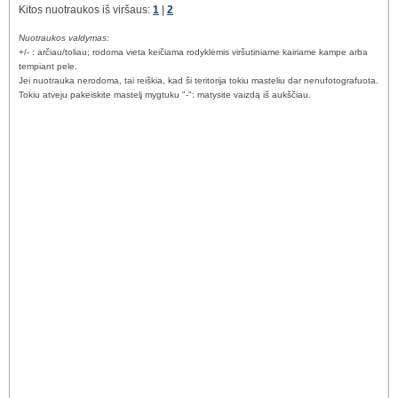
Kitos nuotraukos iš viršaus:
1
|
2
Nuotraukos valdymas:
+/- : arčiau/toliau; rodoma vieta keičiama rodyklėmis viršutiniame kairiame kampe arba
tempiant pele.
Jei nuotrauka nerodoma, tai reiškia, kad ši teritorija tokiu masteliu dar nenufotografuota.
Tokiu atveju pakeiskite mastelį mygtuku "-": matysite vaizdą iš aukščiau.