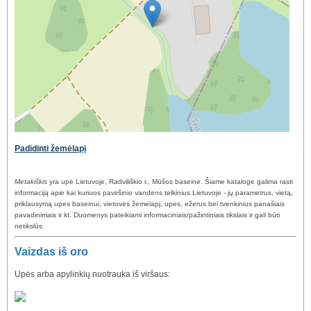
Padidinti žemėlapį
Metakiškis
yra upė Lietuvoje, Radviliškio r., Mūšos baseine. Šiame kataloge galima rasti
informaciją apie kai kuriuos paviršinio vandens telkinius Lietuvoje - jų parametrus, vietą,
priklausymą upės baseinui, vietovės žemėlapį, upes, ežerus bei tvenkinius panašiais
pavadinimais ir kt. Duomenys pateikiami informaciniais/pažintiniais tikslais ir gali būti
netikslūs.
Vaizdas iš oro
Upės arba apylinkių nuotrauka iš viršaus: