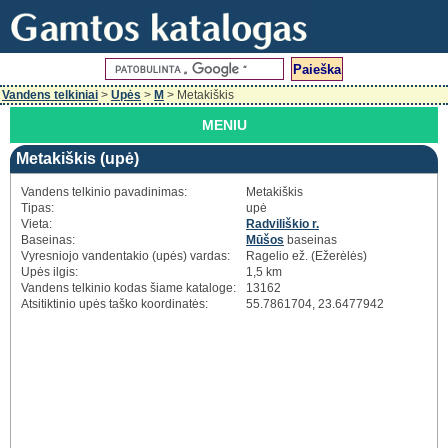
Vandens telkiniai
>
Upės
>
M
> Metakiškis
MENIU
Metakiškis (upė)
Vandens telkinio pavadinimas:
Metakiškis
Tipas:
upė
Vieta:
Radviliškio r.
Baseinas:
Mūšos
baseinas
Vyresniojo vandentakio (upės) vardas:
Ragelio ež. (Ežerėlės)
Upės ilgis:
1,5 km
Vandens telkinio kodas šiame kataloge:
13162
Atsitiktinio upės taško koordinatės:
55.7861704, 23.6477942