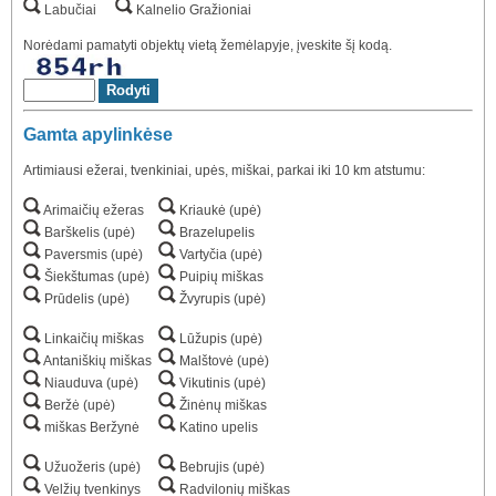
Labučiai
Kalnelio Gražioniai
Norėdami pamatyti objektų vietą žemėlapyje, įveskite šį kodą.
Gamta apylinkėse
Artimiausi ežerai, tvenkiniai, upės, miškai, parkai iki 10 km atstumu:
Arimaičių ežeras
Kriaukė (upė)
Barškelis (upė)
Brazelupelis
Paversmis (upė)
Vartyčia (upė)
Šiekštumas (upė)
Puipių miškas
Prūdelis (upė)
Žvyrupis (upė)
Linkaičių miškas
Lūžupis (upė)
Antaniškių miškas
Malštovė (upė)
Niauduva (upė)
Vikutinis (upė)
Beržė (upė)
Žinėnų miškas
miškas Beržynė
Katino upelis
Užuožeris (upė)
Bebrujis (upė)
Velžių tvenkinys
Radvilonių miškas