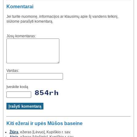
Komentarai
Jei turite nuomonę, informacijos ar klausimų apie šį vandens telkinį,
siūlome parašyti komentarą.
Jūsų komentaras:
Vardas:
Įveskite kodą
Kiti ežerai ir upės Mūšos baseine
Žiūra
, ežeras [Lėvuo], Kupiškio r. sav.
Aleja
, ežeras [Viešinta], Kupiškio r. sav.