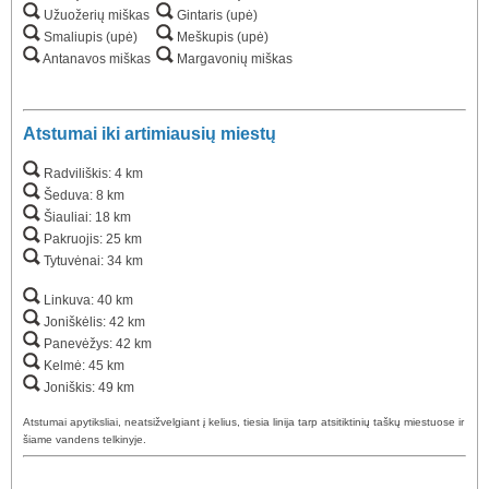
Užuožerių miškas
Gintaris (upė)
Smaliupis (upė)
Meškupis (upė)
Antanavos miškas
Margavonių miškas
Atstumai iki artimiausių miestų
Radviliškis: 4 km
Šeduva: 8 km
Šiauliai: 18 km
Pakruojis: 25 km
Tytuvėnai: 34 km
Linkuva: 40 km
Joniškėlis: 42 km
Panevėžys: 42 km
Kelmė: 45 km
Joniškis: 49 km
Atstumai apytiksliai, neatsižvelgiant į kelius, tiesia linija tarp atsitiktinių taškų miestuose ir
šiame vandens telkinyje.