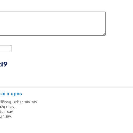
iai ir upės
čios)], Biržų r. sav. sav.
žų r. sav.
ų r. sav.
 r. sav.