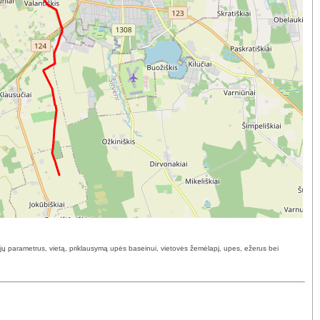
 jų parametrus, vietą, priklausymą upės baseinui, vietovės žemėlapį, upes, ežerus bei