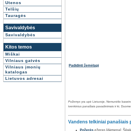
Utenos
Telšių
Tauragės
Savivaldybės
Savivaldybės
Kitos temos
Miškai
Vilniaus gatvės
Padidinti žemėlapį
Vilniaus įmonių
katalogas
Lietuvos adresai
Požemys
yra upė Lietuvoje, Nemunėlio baseine.
tvenkinius panašiais pavadinimais ir kt. Duomenys
Vandens telkiniai panašiais
Požerės
ežeras [Akmena], Šilalės