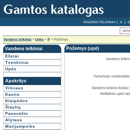
VANDENS TELKINIAI:
A
B
Vandens telkiniai
>
Upės
>
P
> Požemys
Požemys (upė)
Vandens telkiniai
Ežerai
Vandens telkin
Tvenkiniai
Upės
Vyresniojo vandentakio
Apskritys
Vilniaus
Vandens telkinio kodas 
Atsitiktinio upės ta
Kauno
Klaipėdos
Šiaulių
Panevėžio
Alytaus
Marijampolės