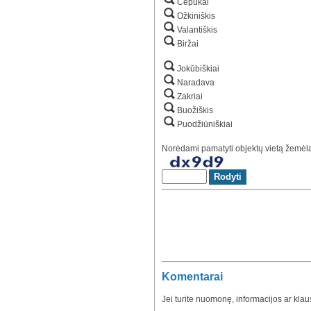
Čepukai
Ožkiniškis
Valantiškis
Biržai
Jokūbiškiai
Naradava
Zakriai
Buožiškis
Puodžiūniškiai
Norėdami pamatyti objektų vietą žemėlap
Komentarai
Jei turite nuomonę, informacijos ar kla