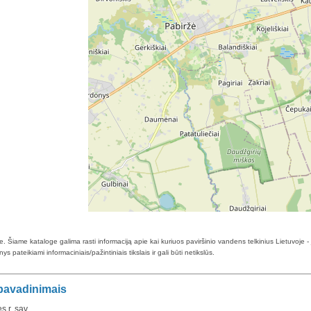
 Šiame kataloge galima rasti informaciją apie kai kuriuos paviršinio vandens telkinius Lietuvoje -
 pateikiami informaciniais/pažintiniais tikslais ir gali būti netikslūs.
 pavadinimais
 r. sav.