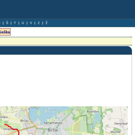
S
Š
T
U
V
Z
Ž