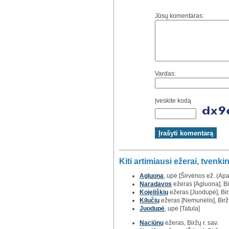
Jūsų komentaras:
Vardas:
Įveskite kodą
Kiti artimiausi ežerai, tvenkin
Agluona
, upė [Širvėnos ež. (Apaš
Naradavos
ežeras [Agluona], Bir
Kojeliškių
ežeras [Juodupė], Birž
Kilučių
ežeras [Nemunėlis], Biržų
Juodupė
, upė [Tatula]
Naciūnų
ežeras, Biržų r. sav.