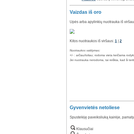
Vaizdas iš oro
Upės arba apylinkių nuotrauka iš viršau
Kitos nuotraukos iš viršaus:
1
|
2
Nuotraukos valdymas:
+/- : arčiau/toliau; rodoma vieta keičiama rody
Jei nuotrauka nerodoma, tai reiškia, kad ši teri
Gyvenvietės netoliese
Spustelėję paveiksliuką kairėje, pamaty
Klausučiai