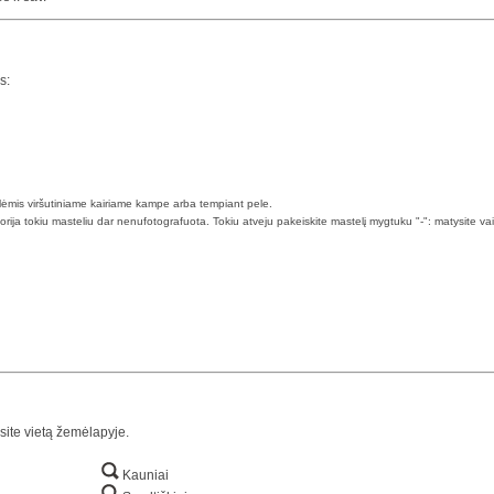
s:
klėmis viršutiniame kairiame kampe arba tempiant pele.
torija tokiu masteliu dar nenufotografuota. Tokiu atveju pakeiskite mastelį mygtuku "-": matysite va
site vietą žemėlapyje.
Kauniai