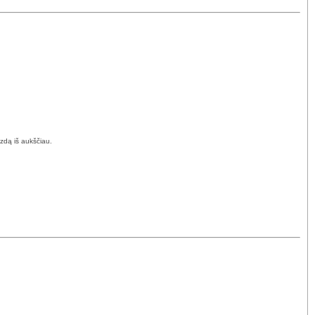
izdą iš aukščiau.