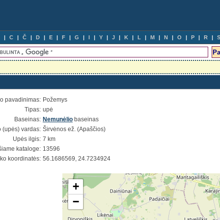
C
Č
D
E
F
G
I
Y
J
K
L
M
N
O
P
R
io pavadinimas:
Požemys
Tipas:
upė
Baseinas:
Nemunėlio
baseinas
 (upės) vardas:
Širvėnos ež. (Apaščios)
Upės ilgis:
7 km
šiame kataloge:
13596
ško koordinatės:
56.1686569, 24.7234924
+
−