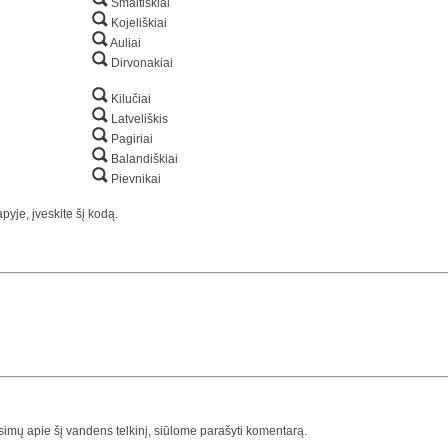
Smaltiškiai
Kojeliškiai
Auliai
Dirvonakiai
Kilučiai
Latveliškis
Pagiriai
Balandiškiai
Pievnikai
yje, įveskite šį kodą.
usimų apie šį vandens telkinį, siūlome parašyti komentarą.