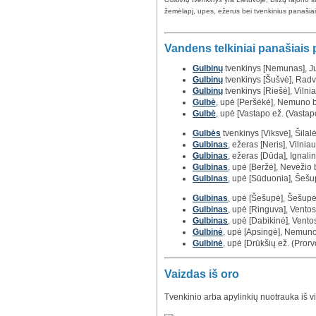
žemėlapį, upes, ežerus bei tvenkinius panašiais 
Vandens telkiniai panašiais
Gulbinų
tvenkinys [Nemunas], Jur
Gulbinų
tvenkinys [Šušvė], Radvil
Gulbinų
tvenkinys [Riešė], Vilnia
Gulbė
, upė [Peršėkė], Nemuno 
Gulbė
, upė [Vastapo ež. (Vasta
Gulbės
tvenkinys [Viksvė], Šilalės
Gulbinas
, ežeras [Neris], Vilnia
Gulbinas
, ežeras [Dūda], Ignalin
Gulbinas
, upė [Beržė], Nevėžio
Gulbinas
, upė [Sūduonia], Šeš
Gulbinas
, upė [Šešupė], Šešup
Gulbinas
, upė [Ringuva], Vento
Gulbinas
, upė [Dabikinė], Vent
Gulbinė
, upė [Apsingė], Nemun
Gulbinė
, upė [Drūkšių ež. (Pro
Vaizdas iš oro
Tvenkinio arba apylinkių nuotrauka iš v