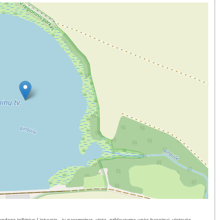
andens telkinius Lietuvoje - jų parametrus, vietą, priklausymą upės baseinui, vietovės