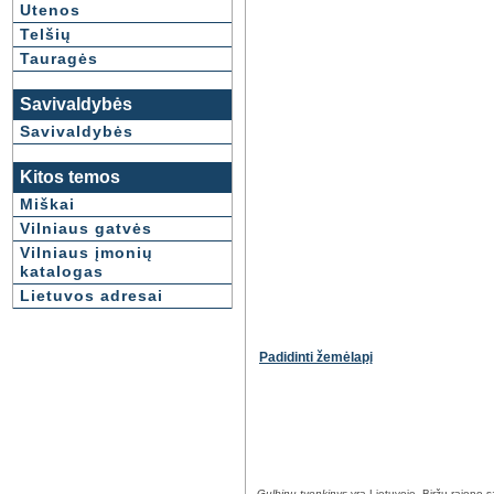
Utenos
Telšių
Tauragės
Savivaldybės
Savivaldybės
Kitos temos
Miškai
Vilniaus gatvės
Vilniaus įmonių
katalogas
Lietuvos adresai
Padidinti žemėlapį
Gulbinų tvenkinys
yra Lietuvoje, Biržų rajono s