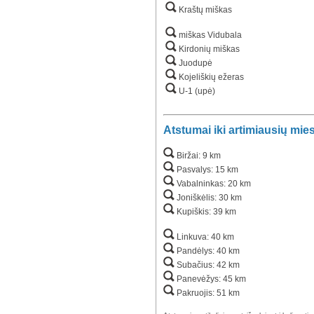
Kraštų miškas
miškas Vidubala
Kirdonių miškas
Juodupė
Kojeliškių ežeras
U-1 (upė)
Atstumai iki artimiausių mie
Biržai: 9 km
Pasvalys: 15 km
Vabalninkas: 20 km
Joniškėlis: 30 km
Kupiškis: 39 km
Linkuva: 40 km
Pandėlys: 40 km
Subačius: 42 km
Panevėžys: 45 km
Pakruojis: 51 km