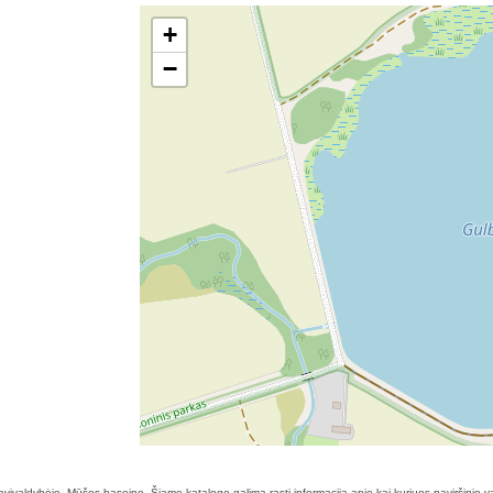
+
−
avivaldybėje, Mūšos baseine. Šiame kataloge galima rasti informaciją apie kai kuriuos paviršinio v