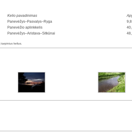
Kelio pavadinimas
Apy
Panevėžys–Pasvalys–Ryga
9,8
Panevėžio aplinkkelis
40
Panevėžys–Aristava–Sitkūnai
48
į tarpinius kelius.