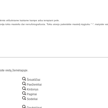
klėmis viršutiniame kairiame kampe arba tempiant pele.
torija tokiu masteliu dar nenufotografuota. Tokiu atveju pakeiskite mastelį mygtuku "-": matysite va
site vietą žemėlapyje.
Šniukščiai
Paežerėliai
Kirdonys
Pagiriai
Sodeliai
Daukniūnai