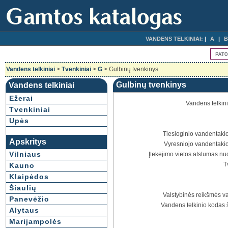
VANDENS TELKINIAI:
A
B
Vandens telkiniai
>
Tvenkiniai
>
G
> Gulbinų tvenkinys
Gulbinų tvenkinys
Vandens telkiniai
Ežerai
Vandens telkin
Tvenkiniai
Upės
Tiesioginio vandentakio
Apskritys
Vyresniojo vandentakio
Vilniaus
Įtekėjimo vietos atstumas nu
T
Kauno
Klaipėdos
Šiaulių
Valstybinės reikšmės va
Panevėžio
Vandens telkinio kodas 
Alytaus
Marijampolės