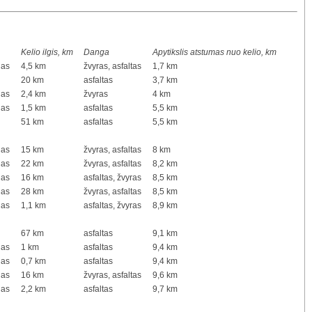
Kelio ilgis, km
Danga
Apytikslis atstumas nuo kelio, km
ias
4,5 km
žvyras, asfaltas
1,7 km
20 km
asfaltas
3,7 km
ias
2,4 km
žvyras
4 km
ias
1,5 km
asfaltas
5,5 km
51 km
asfaltas
5,5 km
ias
15 km
žvyras, asfaltas
8 km
ias
22 km
žvyras, asfaltas
8,2 km
ias
16 km
asfaltas, žvyras
8,5 km
ias
28 km
žvyras, asfaltas
8,5 km
ias
1,1 km
asfaltas, žvyras
8,9 km
67 km
asfaltas
9,1 km
ias
1 km
asfaltas
9,4 km
ias
0,7 km
asfaltas
9,4 km
ias
16 km
žvyras, asfaltas
9,6 km
ias
2,2 km
asfaltas
9,7 km