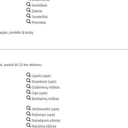
Gerkiškiai
Zakriai
Juodeišiai
Pievnikai
yje, įveskite šį kodą.
ai, parkai iki 10 km atstumu:
Upelis (upė)
Snardonė (upė)
Gulbinėnų miškas
Ūgė (upė)
Barklainių miškas
Jiešmenėlis (upė)
Pažemys (upė)
Naradavos ežeras
Naciūnų ežeras