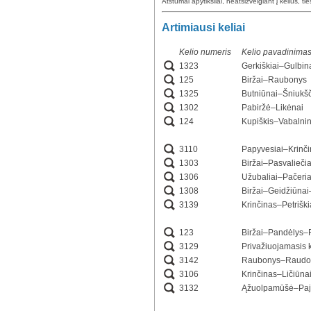
Atstumai apytiksliai, neatsižvelgiant į kelius, ti
Artimiausi keliai
Kelio numeris
Kelio pavadinima
1323
Gerkiškiai–Gulbin
125
Biržai–Raubonys
1325
Butniūnai–Šniukšč
1302
Pabiržė–Likėnai
124
Kupiškis–Vabalnin
3110
Papyvesiai–Krinč
1303
Biržai–Pasvaliečia
1306
Užubaliai–Pačeria
1308
Biržai–Geidžiūna
3139
Krinčinas–Petriški
123
Biržai–Pandėlys–
3129
Privažiuojamasis 
3142
Raubonys–Raudo
3106
Krinčinas–Ličiūna
3132
Ąžuolpamūšė–Paj