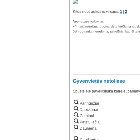
Kitos nuotraukos iš viršaus:
1
|
2
Nuotraukos valdymas:
+/- : arčiau/toliau; rodoma vieta keičiama rody
Jei nuotrauka nerodoma, tai reiškia, kad ši teri
Gyvenvietės netoliese
Spustelėję paveiksliuką kairėje, pamaty
Paringužiai
Daučkėnai
Gulbinai
Patatuliečiai
Daumėnai
Daudžgiriai