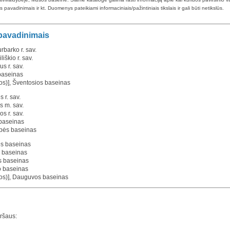
pavadinimais ir kt. Duomenys pateikiami informaciniais/pažintiniais tikslais ir gali būti netikslūs.
 pavadinimais
barko r. sav.
iškio r. sav.
us r. sav.
baseinas
pos)], Šventosios baseinas
 r. sav.
us m. sav.
os r. sav.
 baseinas
upės baseinas
ės baseinas
s baseinas
os baseinas
o baseinas
rvos)], Dauguvos baseinas
iršaus: