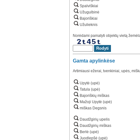
Spalviškiai
Užugulbinė
Bajoriškiai
Užulieknis
Norėdami pamatyti objektų vietą žemėlap
Gamta apylinkėse
Artimiausi ežerai, tvenkiniai, upės, mišk
Upytė (upė)
Tatula (upė)
Bajoriškių miškas
Mažoji Upytė (upė)
miškas Degsnis
Daudžgirių upelis
Daudžgirių miškas
Berlė (upė)
Juodlepšė (upė)