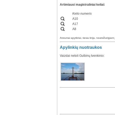
Artimiausi magistraliniai keliai:
Kelio numeris
A10
A17
A8
Atstumai apytikriai, tiesia linija, neatsižvelgiant 
Apylinkių nuotraukos
Vaizdai netoli Gulbinų tvenkinio: