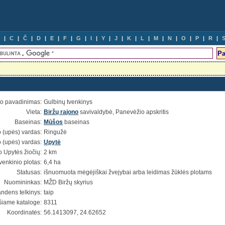
C
Č
D
E
F
G
I
Y
J
K
L
M
N
O
P
R
io pavadinimas:
Gulbinų tvenkinys
Vieta:
Biržų rajono
savivaldybė, Panevėžio apskritis
Baseinas:
Mūšos
baseinas
 (upės) vardas:
Ringužė
 (upės) vardas:
Upytė
o Upytės žiočių:
2 km
venkinio plotas:
6,4 ha
Statusas:
išnuomuota mėgėjiškai žvejybai arba leidimas žūklės plotams
Nuomininkas:
MŽD Biržų skyrius
ndens telkinys:
taip
šiame kataloge:
8311
Koordinatės:
56.1413097, 24.62652