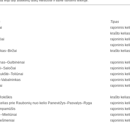
esia linija tarp atsitiktinių taškų miestuose ir šiame vandens telkinyje.
s
Tipas
ai
rajoninis kel
krašto kelias
iai
rajoninis kel
rajoninis kel
kas–Biržai
krašto kelias
inas–Gulbinėnai
rajoninis kel
i–Saločiai
rajoninis kel
ukštė–Toliūnai
rajoninis kel
i–Vabalninkas
rajoninis kel
ai
rajoninis kel
Rokiškis
krašto kelias
kelias prie Raubonių nuo kelio Panevėžys–Pasvalys–Ryga
rajoninis kel
npamūšis
rajoninis kel
i–Mieliūnai
rajoninis kel
ešmeniai
rajoninis kel