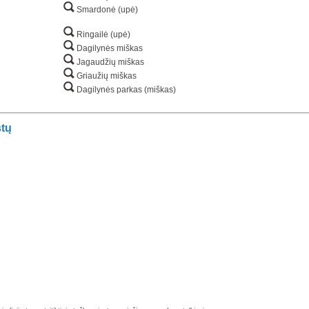
Smardonė (upė)
Ringailė (upė)
Dagilynės miškas
Jagaudžių miškas
Griaužių miškas
Dagilynės parkas (miškas)
stų