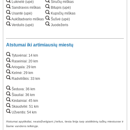
Luknelė (upė)
Siručių miškas
Sandravos miškas
Bitupis (upė)
Usantė (upė)
Kupsčių miškas
Aukštadvario miškas
Šušvė (upė)
Verdulis (upė)
Juodežeris
Atstumai iki artimiausių miestų
Tytuvėnai: 14 km
Raseiniai: 20 km
Ariogala: 29 km
Kelmė: 29 km
Radviliškis: 33 km
Šeduva: 36 km
Šiauliai: 36 km
Kėdainiai: 45 km
Skaudvilė: 51 km
Užventis: 54 km
Atstumai apytiksliai, neatsižvelgiant į kelius, tiesia linija tarp atsitiktinių taškų miestuose ir
šiame vandens telkinyje.