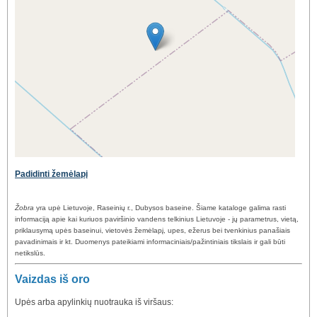
Padidinti žemėlapį
Žobra
yra upė Lietuvoje, Raseinių r., Dubysos baseine. Šiame kataloge galima rasti
informaciją apie kai kuriuos paviršinio vandens telkinius Lietuvoje - jų parametrus, vietą,
priklausymą upės baseinui, vietovės žemėlapį, upes, ežerus bei tvenkinius panašiais
pavadinimais ir kt. Duomenys pateikiami informaciniais/pažintiniais tikslais ir gali būti
netikslūs.
Vaizdas iš oro
Upės arba apylinkių nuotrauka iš viršaus: