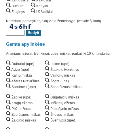
Vainotiškiai
Pakrovka
Butautai
Kadylai
Žaiginys
Užžadikiai
Norėdami pamatyti objektų vietą žemėlapyje, įveskite šį kodą.
Gamta apylinkėse
Artimiausi ežerai, tvenkiniai, upės, miškai, parkai iki 10 km atstumu:
Duburiai (upė)
Luknė (upė)
Avižė (upė)
Šaukoto tvenkinys
Kalnų miškas
Vainorių miškas
ežeras Praviršulis
Žogrė (upė)
Sandrava (upė)
Zaborčiznos miškas
Žadikė (upė)
Grigalaičių miškas
Kragų ežeras
Miškinių ežeras
Pėžų ežeras
Papušynio miškas
Zborčiznos miškas
Šiluvos miškas
Žaiginio miškas
Šventupis (upė)