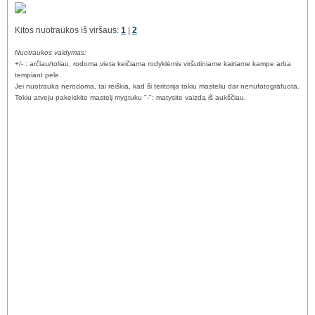
Kitos nuotraukos iš viršaus:
1
|
2
Nuotraukos valdymas:
+/- : arčiau/toliau; rodoma vieta keičiama rodyklėmis viršutiniame kairiame kampe arba
tempiant pele.
Jei nuotrauka nerodoma, tai reiškia, kad ši teritorija tokiu masteliu dar nenufotografuota.
Tokiu atveju pakeiskite mastelį mygtuku "-": matysite vaizdą iš aukščiau.