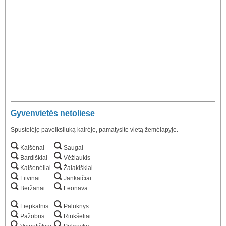
Gyvenvietės netoliese
Spustelėję paveiksliuką kairėje, pamatysite vietą žemėlapyje.
Kaišėnai
Saugai
Bardiškiai
Vėžlaukis
Kaišenėliai
Žalakiškiai
Litvinai
Jankaičiai
Beržanai
Leonava
Liepkalnis
Paluknys
Pažobris
Rinkšeliai