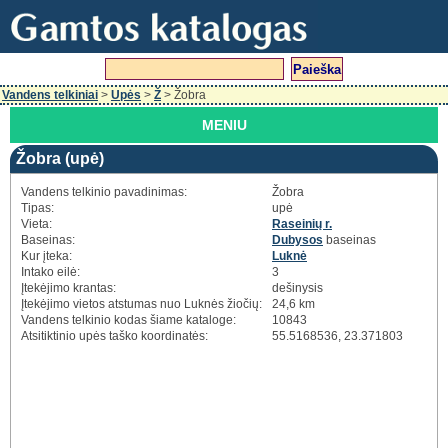
Vandens telkiniai
>
Upės
>
Ž
> Žobra
MENIU
Žobra (upė)
Vandens telkinio pavadinimas:
Žobra
Tipas:
upė
Vieta:
Raseinių r.
Baseinas:
Dubysos
baseinas
Kur įteka:
Luknė
Intako eilė:
3
Įtekėjimo krantas:
dešinysis
Įtekėjimo vietos atstumas nuo Luknės žiočių:
24,6 km
Vandens telkinio kodas šiame kataloge:
10843
Atsitiktinio upės taško koordinatės:
55.5168536, 23.371803