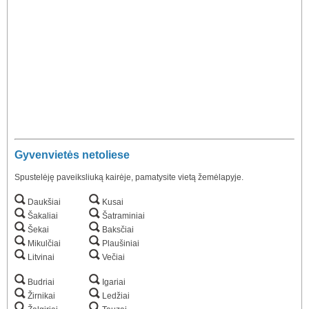
Gyvenvietės netoliese
Spustelėję paveiksliuką kairėje, pamatysite vietą žemėlapyje.
Daukšiai
Kusai
Šakaliai
Šatraminiai
Šekai
Baksčiai
Mikulčiai
Plaušiniai
Litvinai
Večiai
Budriai
Igariai
Žirnikai
Ledžiai