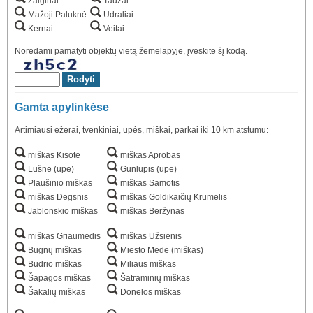
Žalgiriai
Tauzai
Mažoji Paluknė
Udraliai
Kernai
Veitai
Norėdami pamatyti objektų vietą žemėlapyje, įveskite šį kodą.
Gamta apylinkėse
Artimiausi ežerai, tvenkiniai, upės, miškai, parkai iki 10 km atstumu:
miškas Kisotė
miškas Aprobas
Lūšnė (upė)
Gunlupis (upė)
Plaušinio miškas
miškas Samotis
miškas Degsnis
miškas Goldikaičių Krūmelis
Jablonskio miškas
miškas Beržynas
miškas Griaumedis
miškas Užsienis
Būgnų miškas
Miesto Medė (miškas)
Budrio miškas
Miliaus miškas
Šapagos miškas
Šatraminių miškas
Šakalių miškas
Donelos miškas