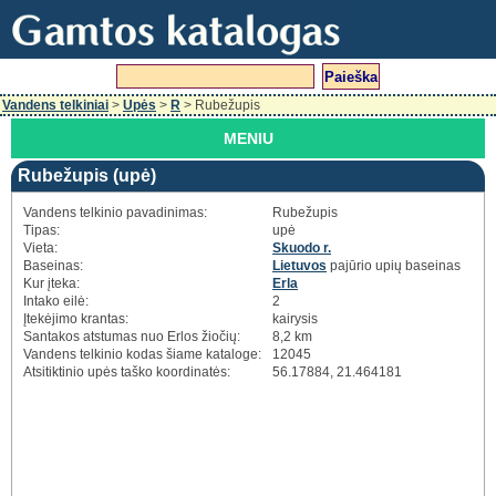
Vandens telkiniai
>
Upės
>
R
> Rubežupis
MENIU
Rubežupis (upė)
Vandens telkinio pavadinimas:
Rubežupis
Tipas:
upė
Vieta:
Skuodo r.
Baseinas:
Lietuvos
pajūrio upių baseinas
Kur įteka:
Erla
Intako eilė:
2
Įtekėjimo krantas:
kairysis
Santakos atstumas nuo Erlos žiočių:
8,2 km
Vandens telkinio kodas šiame kataloge:
12045
Atsitiktinio upės taško koordinatės:
56.17884, 21.464181