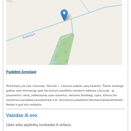
Padidinti žemėlapį
Rubežupis
yra upė Lietuvoje, Skuodo r., Lietuvos pajūrio upių baseine. Šiame kataloge
galima rasti informaciją apie kai kuriuos paviršinio vandens telkinius Lietuvoje - jų
parametrus, vietą, priklausymą upės baseinui, vietovės žemėlapį, upes, ežerus bei
tvenkinius panašiais pavadinimais ir kt. Duomenys pateikiami informaciniais/pažintiniais
tikslais ir gali būti netikslūs.
Vaizdas iš oro
Upės arba apylinkių nuotrauka iš viršaus: