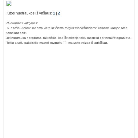
Kitos nuotraukos iš viršaus:
1
|
2
Nuotraukos valdymas:
+/- : arčiau/toliau; rodoma vieta keičiama rodyklėmis viršutiniame kairiame kampe arba
tempiant pele.
Jei nuotrauka nerodoma, tai reiškia, kad ši teritorija tokiu masteliu dar nenufotografuota.
Tokiu atveju pakeiskite mastelį mygtuku "-": matysite vaizdą iš aukščiau.