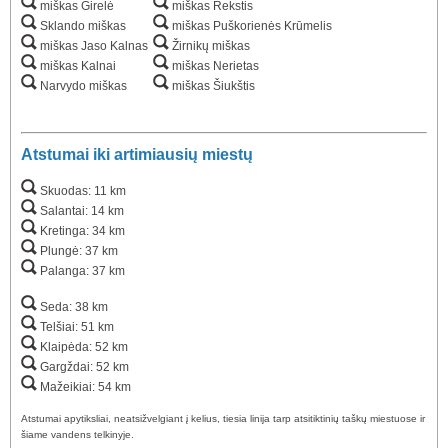
miškas Girelė
miškas Rekstis
Sklando miškas
miškas Puškorienės Krūmelis
miškas Jaso Kalnas
Žirnikų miškas
miškas Kalnai
miškas Nerietas
Narvydo miškas
miškas Šiukštis
Atstumai iki artimiausių miestų
Skuodas: 11 km
Salantai: 14 km
Kretinga: 34 km
Plungė: 37 km
Palanga: 37 km
Seda: 38 km
Telšiai: 51 km
Klaipėda: 52 km
Gargždai: 52 km
Mažeikiai: 54 km
Atstumai apytiksliai, neatsižvelgiant į kelius, tiesia linija tarp atsitiktinių taškų miestuose ir
šiame vandens telkinyje.