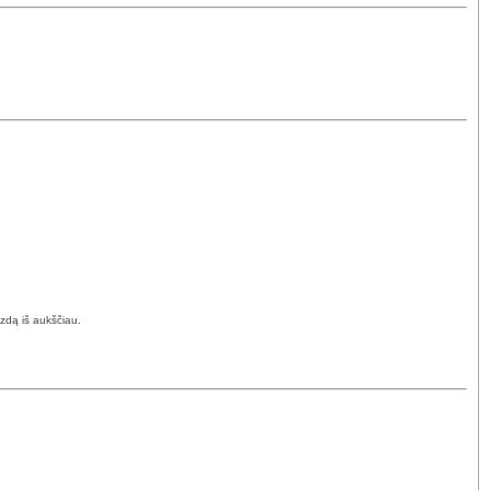
izdą iš aukščiau.