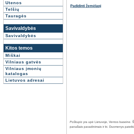
Utenos
Padidinti žemėlapį
Telšių
Tauragės
Savivaldybės
Savivaldybės
Kitos temos
Miškai
Vilniaus gatvės
Vilniaus įmonių
katalogas
Lietuvos adresai
Poškupis
yra upė Lietuvoje, Ventos baseine. Ši
panašiais pavadinimais ir kt. Duomenys pateikiami