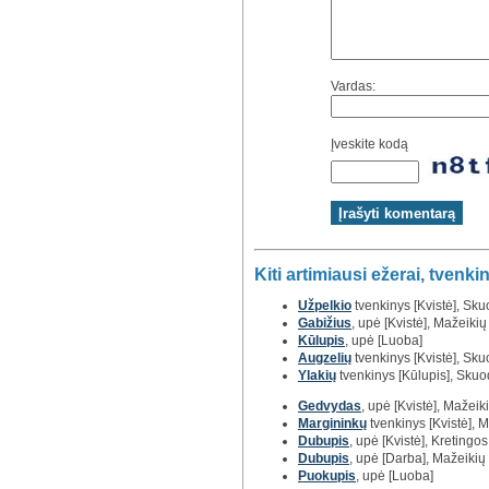
Vardas:
Įveskite kodą
Kiti artimiausi ežerai, tvenkin
Užpelkio
tvenkinys [Kvistė], Skuo
Gabižius
, upė [Kvistė], Mažeikių 
Kūlupis
, upė [Luoba]
Augzelių
tvenkinys [Kvistė], Skuo
Ylakių
tvenkinys [Kūlupis], Skuod
Gedvydas
, upė [Kvistė], Mažeiki
Margininkų
tvenkinys [Kvistė], M
Dubupis
, upė [Kvistė], Kretingos 
Dubupis
, upė [Darba], Mažeikių r
Puokupis
, upė [Luoba]