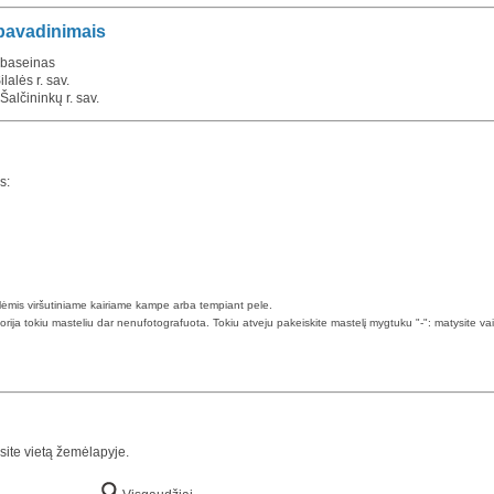
 pavadinimais
 baseinas
lalės r. sav.
alčininkų r. sav.
s:
klėmis viršutiniame kairiame kampe arba tempiant pele.
torija tokiu masteliu dar nenufotografuota. Tokiu atveju pakeiskite mastelį mygtuku "-": matysite va
site vietą žemėlapyje.