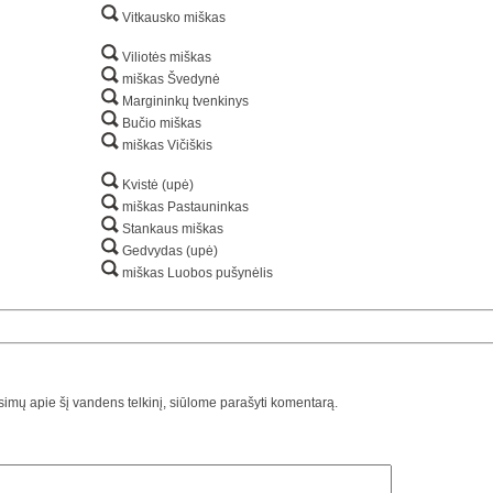
Vitkausko miškas
Viliotės miškas
miškas Švedynė
Margininkų tvenkinys
Bučio miškas
miškas Vičiškis
Kvistė (upė)
miškas Pastauninkas
Stankaus miškas
Gedvydas (upė)
miškas Luobos pušynėlis
usimų apie šį vandens telkinį, siūlome parašyti komentarą.