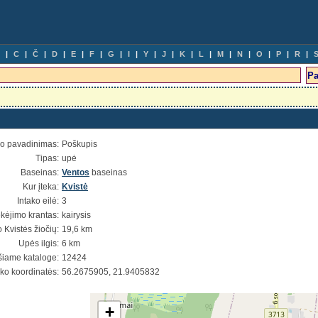
C
Č
D
E
F
G
I
Y
J
K
L
M
N
O
P
R
io pavadinimas:
Poškupis
Tipas:
upė
Baseinas:
Ventos
baseinas
Kur įteka:
Kvistė
Intako eilė:
3
ekėjimo krantas:
kairysis
Kvistės žiočių:
19,6 km
Upės ilgis:
6 km
šiame kataloge:
12424
ško koordinatės:
56.2675905, 21.9405832
+