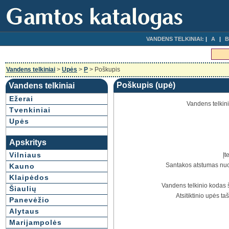
VANDENS TELKINIAI:
A
B
Vandens telkiniai
>
Upės
>
P
> Poškupis
Poškupis (upė)
Vandens telkiniai
Ežerai
Vandens telkin
Tvenkiniai
Upės
Apskritys
Vilniaus
Įt
Santakos atstumas nuo 
Kauno
Klaipėdos
Vandens telkinio kodas 
Šiaulių
Atsitiktinio upės ta
Panevėžio
Alytaus
Marijampolės