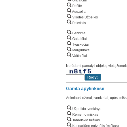
Gricaičiai
Pašilė
Augzeliai
Viliotės Užpelkis
Pakvistis
Gedrimai
Gailaičiai
Tvaskučiai
Margininkai
Vaičaičiai
Norėdami pamatyti objektų vietą žemėlap
Gamta apylinkėse
Artimiausi ežerai, tvenkiniai, upės, mišk
Užpelkio tvenkinys
Remenio miškas
Janauskio miškas
Kaspariūno eglynėlis (miškas)