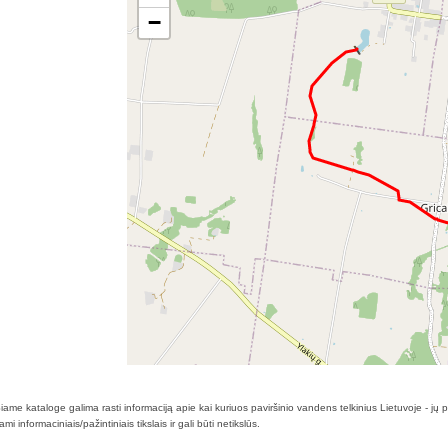
−
ame kataloge galima rasti informaciją apie kai kuriuos paviršinio vandens telkinius Lietuvoje - jų
 informaciniais/pažintiniais tikslais ir gali būti netikslūs.