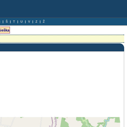
S
Š
T
U
V
Z
Ž