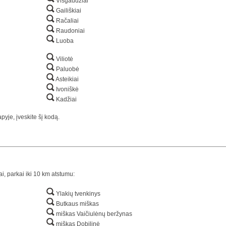
Visgaudžiai
Gailiškiai
Račaliai
Raudoniai
Luoba
Viliotė
Paluobė
Asteikiai
Ivoniškė
Kadžiai
yje, įveskite šį kodą.
ai, parkai iki 10 km atstumu:
Ylakių tvenkinys
Butkaus miškas
miškas Vaičiulėnų beržynas
miškas Dobilinė