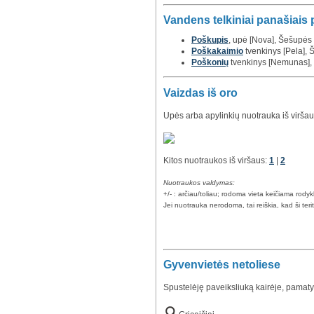
Vandens telkiniai panašiais
Poškupis
, upė [Nova], Šešupės
Poškakaimio
tvenkinys [Pela], Ši
Poškonių
tvenkinys [Nemunas], Š
Vaizdas iš oro
Upės arba apylinkių nuotrauka iš viršau
Kitos nuotraukos iš viršaus:
1
|
2
Nuotraukos valdymas:
+/- : arčiau/toliau; rodoma vieta keičiama rody
Jei nuotrauka nerodoma, tai reiškia, kad ši teri
Gyvenvietės netoliese
Spustelėję paveiksliuką kairėje, pamaty