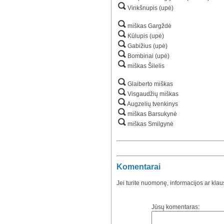
Vinkšnupis (upė)
miškas Gargždė
Kūlupis (upė)
Gabižius (upė)
Bombinai (upė)
miškas Šilelis
Glaiberto miškas
Visgaudžių miškas
Augzelių tvenkinys
miškas Barsukynė
miškas Smilgynė
Komentarai
Jei turite nuomonę, informacijos ar kla
Jūsų komentaras: