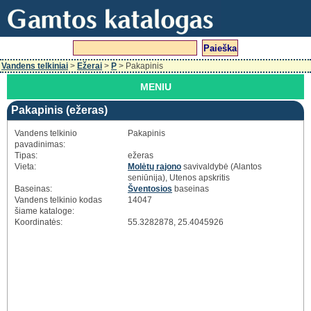
Vandens telkiniai
>
Ežerai
>
P
> Pakapinis
MENIU
Pakapinis (ežeras)
Vandens telkinio
Pakapinis
pavadinimas:
Tipas:
ežeras
Vieta:
Molėtų rajono
savivaldybė (Alantos
seniūnija), Utenos apskritis
Baseinas:
Šventosios
baseinas
Vandens telkinio kodas
14047
šiame kataloge:
Koordinatės:
55.3282878, 25.4045926