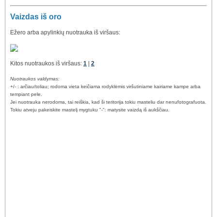
Vaizdas iš oro
Ežero arba apylinkių nuotrauka iš viršaus:
Kitos nuotraukos iš viršaus:
1
|
2
Nuotraukos valdymas:
+/- : arčiau/toliau; rodoma vieta keičiama rodyklėmis viršutiniame kairiame kampe arba
tempiant pele.
Jei nuotrauka nerodoma, tai reiškia, kad ši teritorija tokiu masteliu dar nenufotografuota.
Tokiu atveju pakeiskite mastelį mygtuku "-": matysite vaizdą iš aukščiau.