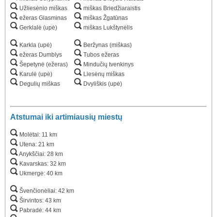
Užliesėnio miškas
miškas Briedžiaraistis
ežeras Glasminas
miškas Žgatūnas
Gerklalė (upė)
miškas Lukštynėlis
Karkla (upė)
Beržynas (miškas)
ežeras Dumblys
Tubos ežeras
Šepetynė (ežeras)
Mindučių tvenkinys
Karulė (upė)
Liesėnų miškas
Degulių miškas
Dvyliškis (upė)
Atstumai iki artimiausių miestų
Molėtai: 11 km
Utena: 21 km
Anykščiai: 28 km
Kavarskas: 32 km
Ukmergė: 40 km
Švenčionėliai: 42 km
Širvintos: 43 km
Pabradė: 44 km