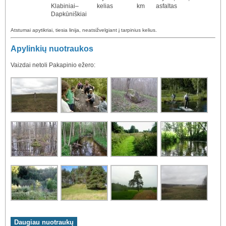
Klabiniai–
kelias
km
asfaltas
Dapkūniškiai
Atstumai apytikriai, tiesia linija, neatsižvelgiant į tarpinius kelius.
Apylinkių nuotraukos
Vaizdai netoli Pakapinio ežero: