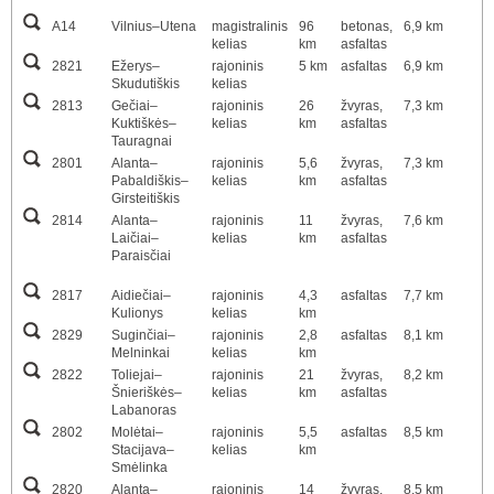
A14
Vilnius–Utena
magistralinis
96
betonas,
6,9 km
kelias
km
asfaltas
2821
Ežerys–
rajoninis
5 km
asfaltas
6,9 km
Skudutiškis
kelias
2813
Gečiai–
rajoninis
26
žvyras,
7,3 km
Kuktiškės–
kelias
km
asfaltas
Tauragnai
2801
Alanta–
rajoninis
5,6
žvyras,
7,3 km
Pabaldiškis–
kelias
km
asfaltas
Girsteitiškis
2814
Alanta–
rajoninis
11
žvyras,
7,6 km
Laičiai–
kelias
km
asfaltas
Paraisčiai
2817
Aidiečiai–
rajoninis
4,3
asfaltas
7,7 km
Kulionys
kelias
km
2829
Suginčiai–
rajoninis
2,8
asfaltas
8,1 km
Melninkai
kelias
km
2822
Toliejai–
rajoninis
21
žvyras,
8,2 km
Šnieriškės–
kelias
km
asfaltas
Labanoras
2802
Molėtai–
rajoninis
5,5
asfaltas
8,5 km
Stacijava–
kelias
km
Smėlinka
2820
Alanta–
rajoninis
14
žvyras,
8,5 km