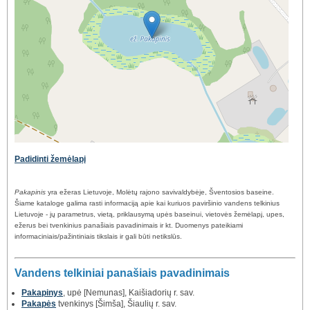
Padidinti žemėlapį
Pakapinis
yra ežeras Lietuvoje, Molėtų rajono savivaldybėje, Šventosios baseine.
Šiame kataloge galima rasti informaciją apie kai kuriuos paviršinio vandens telkinius
Lietuvoje - jų parametrus, vietą, priklausymą upės baseinui, vietovės žemėlapį, upes,
ežerus bei tvenkinius panašiais pavadinimais ir kt. Duomenys pateikiami
informaciniais/pažintiniais tikslais ir gali būti netikslūs.
Vandens telkiniai panašiais pavadinimais
Pakapinys
, upė [Nemunas], Kaišiadorių r. sav.
Pakapės
tvenkinys [Šimša], Šiaulių r. sav.