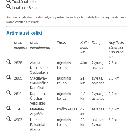
Troškūnai: 44 km
Ignalina: 48 km
Atstumai apytiksliai, neatsižvelgiant į kelius, tiesia linija tarp atsitiktinių taškų miestuose ir
šiame vandens telkinyje.
Artimiausi keliai
Kelio
Kelio
Tipas
Kelio
Danga
Apytikslis
numeris
pavadinimas
ilgis,
atstumas
km
nuo kelio,
km
2828
Alanta–
rajoninis
4 km
žvyras,
2,6 km
Naujasodis–
kelias
asfaltas
Švobiškėlis
2805
Stacijava–
rajoninis
21
žvyras,
2,6 km
Skudutiškis–
kelias
km
asfaltas
Kaniūkai
2811
Kapanauza–
rajoninis
4,8
žvyras,
3,2 km
Čivyliai–
kelias
km
asfaltas
Verbiškės
119
Molėtai–
krašto kelias
42
asfaltas
4,4 km
Anykščiai
km
4903
Utena–
rajoninis
28
asfaltas,
6,1 km
Pakalniai–
kelias
km
žvyras
Alanta