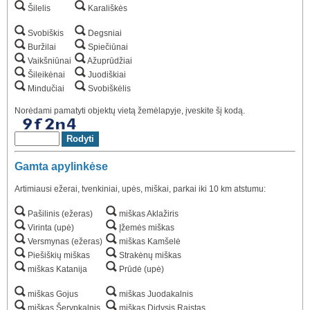
Šilelis
Karališkės
Svobiškis
Degsniai
Buržilai
Spiečiūnai
Vaikšniūnai
Ažuprūdžiai
Šileikėnai
Juodiškiai
Mindučiai
Svobiškėlis
Norėdami pamatyti objektų vietą žemėlapyje, įveskite šį kodą.
Gamta apylinkėse
Artimiausi ežerai, tvenkiniai, upės, miškai, parkai iki 10 km atstumu:
Pašilinis (ežeras)
miškas Aklažiris
Virinta (upė)
Įžemės miškas
Versmynas (ežeras)
miškas Kamšelė
Piešiškių miškas
Strakėnų miškas
miškas Katanija
Prūdė (upė)
miškas Gojus
miškas Juodakalnis
miškas Šerypkalnis
miškas Didysis Raistas