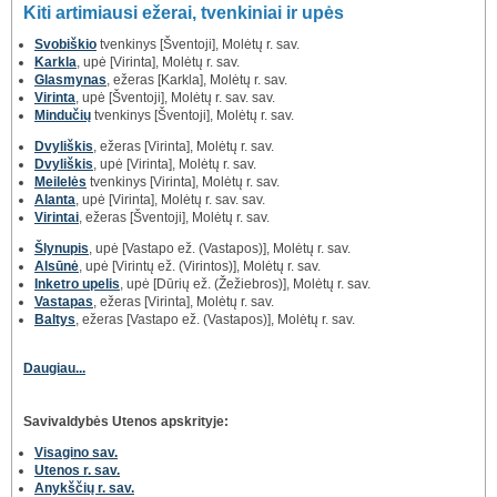
Kiti artimiausi ežerai, tvenkiniai ir upės
Svobiškio
tvenkinys [Šventoji], Molėtų r. sav.
Karkla
, upė [Virinta], Molėtų r. sav.
Glasmynas
, ežeras [Karkla], Molėtų r. sav.
Virinta
, upė [Šventoji], Molėtų r. sav. sav.
Mindučių
tvenkinys [Šventoji], Molėtų r. sav.
Dvyliškis
, ežeras [Virinta], Molėtų r. sav.
Dvyliškis
, upė [Virinta], Molėtų r. sav.
Meilelės
tvenkinys [Virinta], Molėtų r. sav.
Alanta
, upė [Virinta], Molėtų r. sav. sav.
Virintai
, ežeras [Šventoji], Molėtų r. sav.
Šlynupis
, upė [Vastapo ež. (Vastapos)], Molėtų r. sav.
Alsūnė
, upė [Virintų ež. (Virintos)], Molėtų r. sav.
Inketro upelis
, upė [Dūrių ež. (Žežiebros)], Molėtų r. sav.
Vastapas
, ežeras [Virinta], Molėtų r. sav.
Baltys
, ežeras [Vastapo ež. (Vastapos)], Molėtų r. sav.
Daugiau...
Savivaldybės Utenos apskrityje:
Visagino sav.
Utenos r. sav.
Anykščių r. sav.