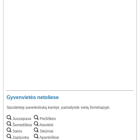
Gyvenvietės netoliese
Spustelėję paveiksliuką kairėje, pamatysite vietą žemėlapyje.
Juozapava
Piešiškės
Šemetiškiai
Alantėlė
Salos
Sikūniai
Zapijuvka
Apankiškiai