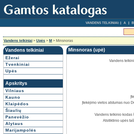
VANDENS TELKINIAI:
A
B
Vandens telkiniai
>
Upės
>
M
> Minsnoras
Minsnoras (upė)
Vandens telkiniai
Ežerai
Vandens telkin
Tvenkiniai
Upės
Apskritys
Vilniaus
Įt
Kauno
Įtekėjimo vietos atstumas nuo D
Klaipėdos
Šiaulių
Vandens telkinio kodas 
Panevėžio
Atsitiktinio upės ta
Alytaus
Marijampolės