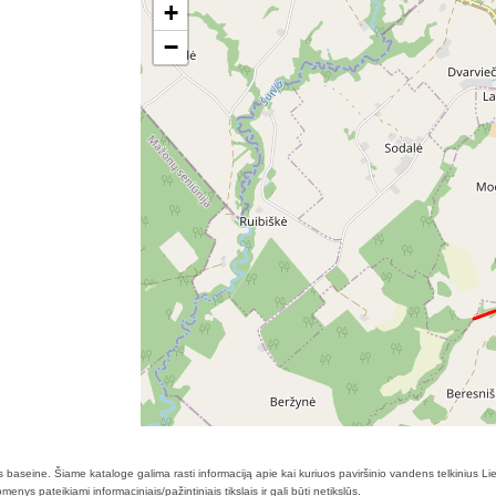
+
−
s baseine. Šiame kataloge galima rasti informaciją apie kai kuriuos paviršinio vandens telkinius L
enys pateikiami informaciniais/pažintiniais tikslais ir gali būti netikslūs.