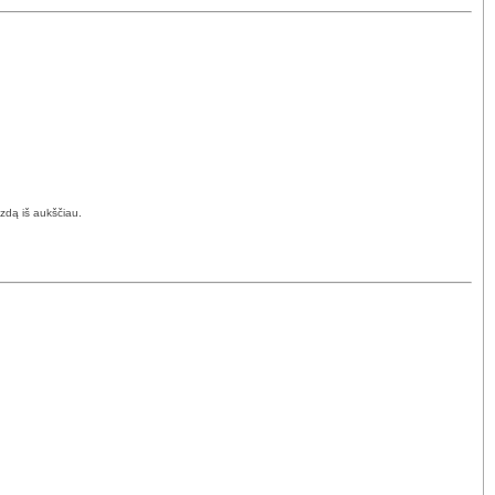
izdą iš aukščiau.