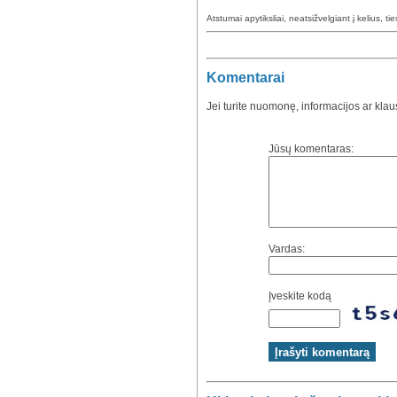
Atstumai apytiksliai, neatsižvelgiant į kelius, ti
Komentarai
Jei turite nuomonę, informacijos ar kla
Jūsų komentaras:
Vardas:
Įveskite kodą