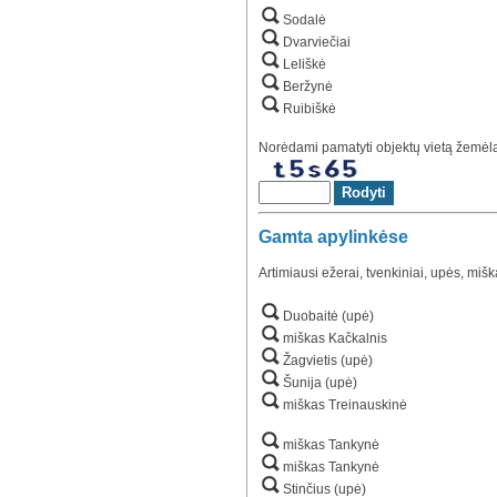
Sodalė
Dvarviečiai
Leliškė
Beržynė
Ruibiškė
Norėdami pamatyti objektų vietą žemėlap
Gamta apylinkėse
Artimiausi ežerai, tvenkiniai, upės, mišk
Duobaitė (upė)
miškas Kačkalnis
Žagvietis (upė)
Šunija (upė)
miškas Treinauskinė
miškas Tankynė
miškas Tankynė
Stinčius (upė)