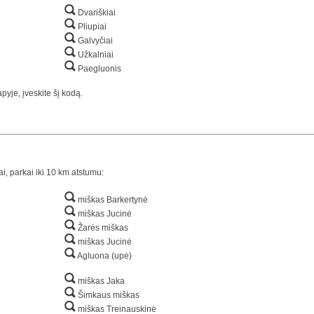
Dvariškiai
Pliupiai
Galvyčiai
Užkalniai
Paegluonis
yje, įveskite šį kodą.
ai, parkai iki 10 km atstumu:
miškas Barkertynė
miškas Jucinė
Žarės miškas
miškas Jucinė
Agluona (upė)
miškas Jaka
Šimkaus miškas
miškas Treinauskinė