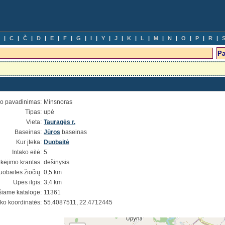
C
Č
D
E
F
G
I
Y
J
K
L
M
N
O
P
R
io pavadinimas:
Minsnoras
Tipas:
upė
Vieta:
Tauragės r.
Baseinas:
Jūros
baseinas
Kur įteka:
Duobaitė
Intako eilė:
5
ekėjimo krantas:
dešinysis
uobaitės žiočių:
0,5 km
Upės ilgis:
3,4 km
šiame kataloge:
11361
ško koordinatės:
55.4087511, 22.4712445