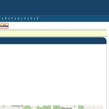
S
Š
T
U
V
Z
Ž