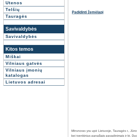
Utenos
Telšių
Padidinti žemėlapį
Tauragės
Savivaldybės
Savivaldybės
Kitos temos
Miškai
Vilniaus gatvės
Vilniaus įmonių
katalogas
Lietuvos adresai
Minsnoras
yra upė Lietuvoje, Tauragės r., Jūro
bei tvenkinius panašiais pavadinimais ir kt. Duom