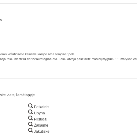
s:
klėmis viršutiniame kairiame kampe arba tempiant pele.
torija tokiu masteliu dar nenufotografuota. Tokiu atveju pakeiskite mastelį mygtuku "-": matysite va
site vietą žemėlapyje.
Petkalnis
Upyna
Pilsūdai
Žakaimė
Jakutiškė