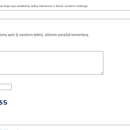
esia linija tarp atsitiktinių taškų miestuose ir šiame vandens telkinyje.
usimų apie šį vandens telkinį, siūlome parašyti komentarą.