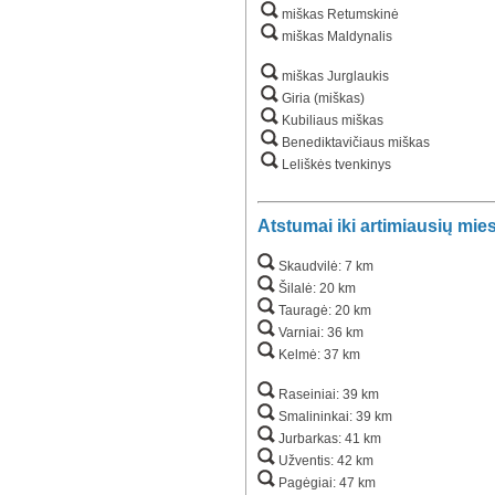
miškas Retumskinė
miškas Maldynalis
miškas Jurglaukis
Giria (miškas)
Kubiliaus miškas
Benediktavičiaus miškas
Leliškės tvenkinys
Atstumai iki artimiausių mie
Skaudvilė: 7 km
Šilalė: 20 km
Tauragė: 20 km
Varniai: 36 km
Kelmė: 37 km
Raseiniai: 39 km
Smalininkai: 39 km
Jurbarkas: 41 km
Užventis: 42 km
Pagėgiai: 47 km