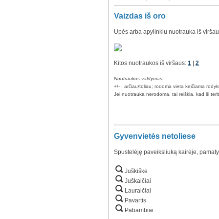
Vaizdas iš oro
Upės arba apylinkių nuotrauka iš viršau
Kitos nuotraukos iš viršaus:
1
|
2
Nuotraukos valdymas:
+/- : arčiau/toliau; rodoma vieta keičiama rody
Jei nuotrauka nerodoma, tai reiškia, kad ši teri
Gyvenvietės netoliese
Spustelėję paveiksliuką kairėje, pamaty
Juškiškė
Juškaičiai
Lauraičiai
Pavartis
Pabambiai