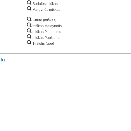
Sodalės miškas
Margynės miškas
Girutė (miškas)
miškas Maldynalis
miškas Pliuptrakis
miškas Pupkalnis
Tirštelis (upė)
stų