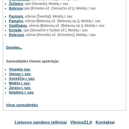
Žežiebra
, upė [Siesartis], Molėtų r. sav.
Bebrusų
upė [Kirneilio ež. (Siesarčio ež.)], Molėtų r. sav.
Pastovis
, ežeras [Šventoji], Molėtų r. sav.
Pamalys
, ežeras [Bebrusų ež. (Bebrusų up.)], Molėtų r. sav.
Gaidžiukas
, ežeras [Bebrusų ež. (Bebrusų up.)], Molėtų r. sav.
Kirneilė
, upė [Siesarčio ir Gulbio ež.], Molėtų r. sav.
Bebrusai
, ežeras [Kirneilio ež. (Kirneilės)], Molėtų r. sav.
Daugiau...
Savivaldybės Utenos apskrityje:
Visagino sav.
Utenos r. sav.
Anykščių r. sav.
Molėtų r. sav.
Zarasų r. sav.
Ignalinos r. sav.
Visos savivaldybės
Lietuvos vandens telkiniai
Vilnius21.lt
Kontaktai