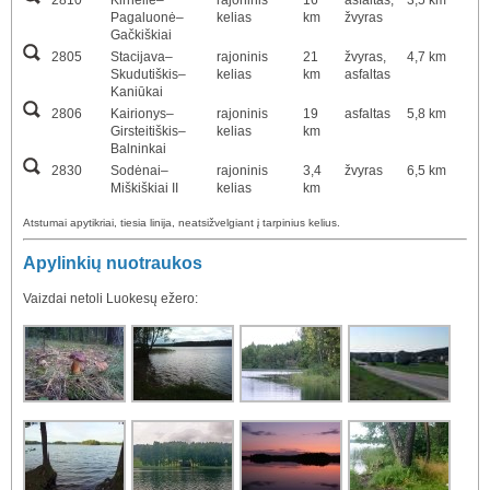
Pagaluonė–
kelias
km
žvyras
Gačkiškiai
2805
Stacijava–
rajoninis
21
žvyras,
4,7 km
Skudutiškis–
kelias
km
asfaltas
Kaniūkai
2806
Kairionys–
rajoninis
19
asfaltas
5,8 km
Girsteitiškis–
kelias
km
Balninkai
2830
Sodėnai–
rajoninis
3,4
žvyras
6,5 km
Miškiškiai II
kelias
km
Atstumai apytikriai, tiesia linija, neatsižvelgiant į tarpinius kelius.
Apylinkių nuotraukos
Vaizdai netoli Luokesų ežero: