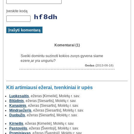
Įveskite kodą
Komentarai (1)
Sveiki domintu suzinoti kokios zuvys gyvena siame
ezere,ar yra unguriu?
Gedas
(2013-06-16)
Kiti artimiausi ežerai, tvenkiniai ir upės
Luokesaitis
, ežeras [Kirneilė], Molėtų r. sav.
Bliūdinis
, ežeras [Siesartis], Molėtų r. sav.
Kanapinis
, ežeras [Siesartis], Molėtų r. sav.
Mindraežeris
, ežeras [Siesartis], Molėtų r. sav.
Duobužis
, ežeras [Siesartis], Molėtų r. sav.
Kirneilis
, ežeras [Kirneilė], Molėtų r. sav.
Pastovėlis
, ežeras [Šventoji], Molėtų r. sav.
Promislavas
, ežeras [Šventoji], Molėtų r. sav.