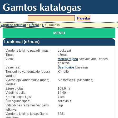
Vandens telkiniai
>
Ežerai
>
L
> Luokesai
MENIU
Luokesai (ežeras)
Vandens telkinio pavadinimas:
Luokesai
Tipas:
ežeras
Vieta:
Molėtų rajono
savivaldybė, Utenos
apskritis
Baseinas:
Šventosios
baseinas
Tiesioginio vandentakio (upės)
Kirneilė
vardas:
Vyresniojo vandentakio (upės)
Siesarčio ež. (Siesarties)
vardas:
Ežero plotas:
103,6 ha
Vidutinis gylis:
14,40 m
Kranto linijos ilgis:
7 km
Žuvingumo tipas:
seliavinis
Valstybinės reikšmės vandens
taip
telkinys:
Vandens telkinio kodas šiame
6251