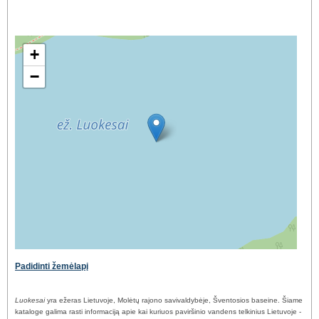
+
−
Padidinti žemėlapį
Luokesai
yra ežeras Lietuvoje, Molėtų rajono savivaldybėje, Šventosios baseine. Šiame
kataloge galima rasti informaciją apie kai kuriuos paviršinio vandens telkinius Lietuvoje -