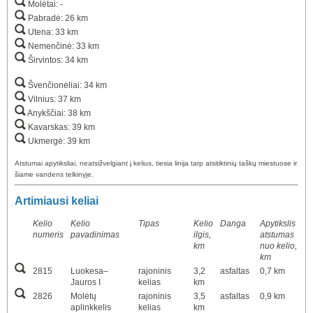
Molėtai: -
Pabradė: 26 km
Utena: 33 km
Nemenčinė: 33 km
Širvintos: 34 km
Švenčionėliai: 34 km
Vilnius: 37 km
Anykščiai: 38 km
Kavarskas: 39 km
Ukmergė: 39 km
Atstumai apytiksliai, neatsižvelgiant į kelius, tiesia linija tarp atsitiktinių taškų miestuose ir
šiame vandens telkinyje.
Artimiausi keliai
Kelio
Kelio
Tipas
Kelio
Danga
Apytikslis
numeris
pavadinimas
ilgis,
atstumas
km
nuo kelio,
km
2815
Luokesa–
rajoninis
3,2
asfaltas
0,7 km
Jauros I
kelias
km
2826
Molėtų
rajoninis
3,5
asfaltas
0,9 km
aplinkkelis
kelias
km