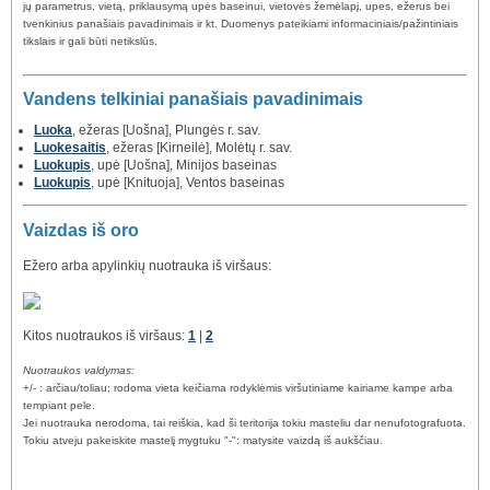
jų parametrus, vietą, priklausymą upės baseinui, vietovės žemėlapį, upes, ežerus bei
tvenkinius panašiais pavadinimais ir kt. Duomenys pateikiami informaciniais/pažintiniais
tikslais ir gali būti netikslūs.
Vandens telkiniai panašiais pavadinimais
Luoka
, ežeras [Uošna], Plungės r. sav.
Luokesaitis
, ežeras [Kirneilė], Molėtų r. sav.
Luokupis
, upė [Uošna], Minijos baseinas
Luokupis
, upė [Knituoja], Ventos baseinas
Vaizdas iš oro
Ežero arba apylinkių nuotrauka iš viršaus:
Kitos nuotraukos iš viršaus:
1
|
2
Nuotraukos valdymas:
+/- : arčiau/toliau; rodoma vieta keičiama rodyklėmis viršutiniame kairiame kampe arba
tempiant pele.
Jei nuotrauka nerodoma, tai reiškia, kad ši teritorija tokiu masteliu dar nenufotografuota.
Tokiu atveju pakeiskite mastelį mygtuku "-": matysite vaizdą iš aukščiau.