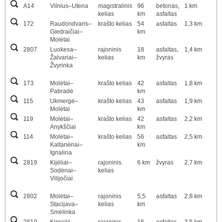
A14
Vilnius–Utena
magistralinis
96
betonas,
1 km
kelias
km
asfaltas
172
Raudondvaris–
krašto kelias
54
asfaltas
1,3 km
Giedraičiai–
km
Molėtai
2807
Luokesa–
rajoninis
18
asfaltas,
1,4 km
Žalvariai–
kelias
km
žvyras
Žvyrinka
173
Molėtai–
krašto kelias
42
asfaltas
1,8 km
Pabradė
km
115
Ukmergė–
krašto kelias
43
asfaltas
1,9 km
Molėtai
km
119
Molėtai–
krašto kelias
42
asfaltas
2,2 km
Anykščiai
km
114
Molėtai–
krašto kelias
56
asfaltas
2,5 km
Kaltanėnai–
km
Ignalina
2819
Kijėliai–
rajoninis
6 km
žvyras
2,7 km
Sodėnai–
kelias
Vilijočiai
2802
Molėtai–
rajoninis
5,5
asfaltas
2,8 km
Stacijava–
kelias
km
Smėlinka
2810
Kirneilė–
rajoninis
16
asfaltas,
3,5 km