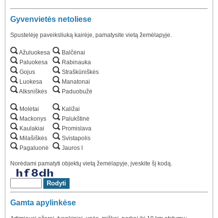
Gyvenvietės netoliese
Spustelėję paveiksliuką kairėje, pamatysite vietą žemėlapyje.
Ažuluokesa
Balčėnai
Paluokesa
Rabinauka
Gojus
Straškūniškės
Luokesa
Manatonai
Alksniškės
Paduobužė
Molėtai
Kaližai
Mackonys
Palukštinė
Kaulakiai
Promislava
Milašiškės
Svistapolis
Pagaluonė
Jauros I
Norėdami pamatyti objektų vietą žemėlapyje, įveskite šį kodą.
Gamta apylinkėse