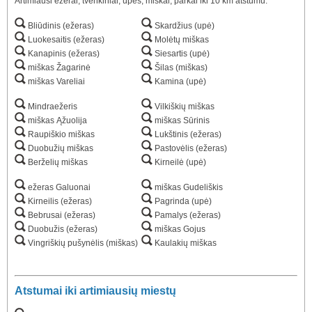
Artimiausi ežerai, tvenkiniai, upės, miškai, parkai iki 10 km atstumu:
Bliūdinis (ežeras)
Skardžius (upė)
Luokesaitis (ežeras)
Molėtų miškas
Kanapinis (ežeras)
Siesartis (upė)
miškas Žagarinė
Šilas (miškas)
miškas Vareliai
Kamina (upė)
Mindraežeris
Vilkiškių miškas
miškas Ąžuolija
miškas Sūrinis
Raupiškio miškas
Lukštinis (ežeras)
Duobužių miškas
Pastovėlis (ežeras)
Berželių miškas
Kirneilė (upė)
ežeras Galuonai
miškas Gudeliškis
Kirneilis (ežeras)
Pagrinda (upė)
Bebrusai (ežeras)
Pamalys (ežeras)
Duobužis (ežeras)
miškas Gojus
Vingriškių pušynėlis (miškas)
Kaulakių miškas
Atstumai iki artimiausių miestų