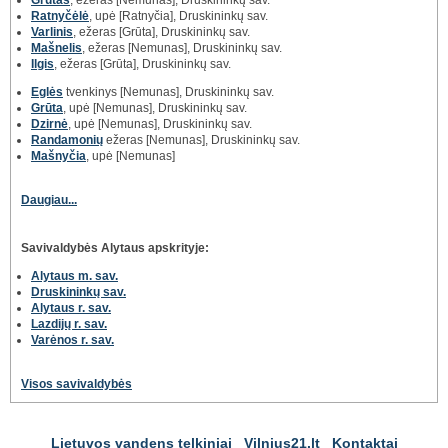
Grūtas
, ežeras [Nemunas], Druskininkų sav.
Ratnyčėlė
, upė [Ratnyčia], Druskininkų sav.
Varlinis
, ežeras [Grūta], Druskininkų sav.
Mašnelis
, ežeras [Nemunas], Druskininkų sav.
Ilgis
, ežeras [Grūta], Druskininkų sav.
Eglės
tvenkinys [Nemunas], Druskininkų sav.
Grūta
, upė [Nemunas], Druskininkų sav.
Dzirnė
, upė [Nemunas], Druskininkų sav.
Randamonių
ežeras [Nemunas], Druskininkų sav.
Mašnyčia
, upė [Nemunas]
Daugiau...
Savivaldybės Alytaus apskrityje:
Alytaus m. sav.
Druskininkų sav.
Alytaus r. sav.
Lazdijų r. sav.
Varėnos r. sav.
Visos savivaldybės
Lietuvos vandens telkiniai
Vilnius21.lt
Kontaktai