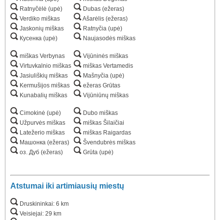
Ratnyčėlė (upė)
Dubas (ežeras)
Verdiko miškas
Ašarėlis (ežeras)
Jaskonių miškas
Ratnyčia (upė)
Кусенка (upė)
Naujasodės miškas
miškas Verbynas
Vijūninės miškas
Virtuvkalnio miškas
miškas Vertamedis
Jasiuliškių miškas
Mašnyčia (upė)
Kermušijos miškas
ežeras Grūtas
Kunabalių miškas
Vijūniūnų miškas
Cimokinė (upė)
Dubo miškas
Užpurvės miškas
miškas Šilaičiai
Latežerio miškas
miškas Raigardas
Машонка (ežeras)
Švendubrės miškas
оз. Дуб (ežeras)
Grūta (upė)
Atstumai iki artimiausių miestų
Druskininkai: 6 km
Veisiejai: 29 km