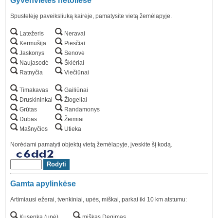
Gyvenvietės netoliese
Spustelėję paveiksliuką kairėje, pamatysite vietą žemėlapyje.
Latežeris
Neravai
Kermušija
Piesčiai
Jaskonys
Senovė
Naujasodė
Šklėriai
Ratnyčia
Viečiūnai
Timakavas
Gailiūnai
Druskininkai
Žiogeliai
Grūtas
Randamonys
Dubas
Žeimiai
Mašnyčios
Utieka
Norėdami pamatyti objektų vietą žemėlapyje, įveskite šį kodą.
Gamta apylinkėse
Artimiausi ežerai, tvenkiniai, upės, miškai, parkai iki 10 km atstumu:
Kusenka (upė)
miškas Degimas