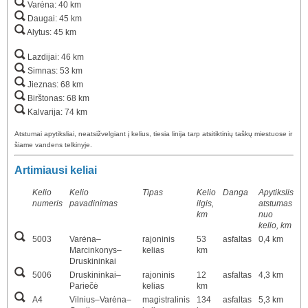
Varėna: 40 km
Daugai: 45 km
Alytus: 45 km
Lazdijai: 46 km
Simnas: 53 km
Jieznas: 68 km
Birštonas: 68 km
Kalvarija: 74 km
Atstumai apytiksliai, neatsižvelgiant į kelius, tiesia linija tarp atsitiktinių taškų miestuose ir
šiame vandens telkinyje.
Artimiausi keliai
Kelio
Kelio
Tipas
Kelio
Danga
Apytikslis
numeris
pavadinimas
ilgis,
atstumas
km
nuo
kelio, km
5003
Varėna–
rajoninis
53
asfaltas
0,4 km
Marcinkonys–
kelias
km
Druskininkai
5006
Druskininkai–
rajoninis
12
asfaltas
4,3 km
Pariečė
kelias
km
A4
Vilnius–Varėna–
magistralinis
134
asfaltas
5,3 km