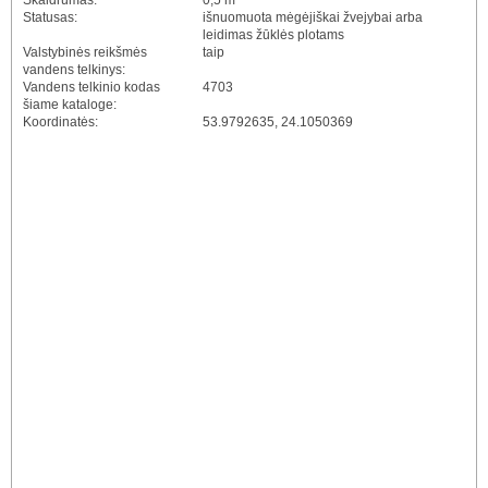
Skaidrumas:
0,5 m
Statusas:
išnuomuota mėgėjiškai žvejybai arba
leidimas žūklės plotams
Valstybinės reikšmės
taip
vandens telkinys:
Vandens telkinio kodas
4703
šiame kataloge:
Koordinatės:
53.9792635, 24.1050369