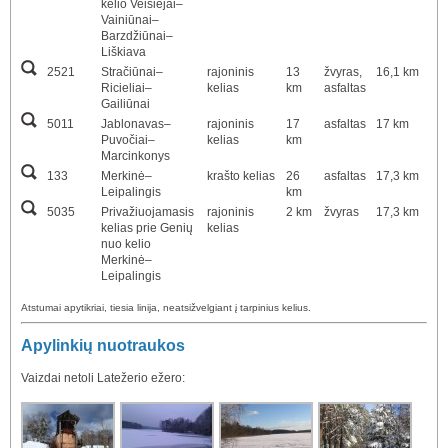
kelio Veisiejai–
Vainiūnai–
Barzdžiūnai–
Liškiava
2521
Stračiūnai–
rajoninis
13
žvyras,
16,1 km
Ricieliai–
kelias
km
asfaltas
Gailiūnai
5011
Jablonavas–
rajoninis
17
asfaltas
17 km
Puvočiai–
kelias
km
Marcinkonys
133
Merkinė–
krašto kelias
26
asfaltas
17,3 km
Leipalingis
km
5035
Privažiuojamasis
rajoninis
2 km
žvyras
17,3 km
kelias prie Genių
kelias
nuo kelio
Merkinė–
Leipalingis
Atstumai apytikriai, tiesia linija, neatsižvelgiant į tarpinius kelius.
Apylinkių nuotraukos
Vaizdai netoli Latežerio ežero: