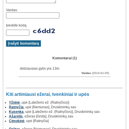
Vardas:
Įveskite kodą
Komentarai (1)
didziausias gylis yra 13m
Vaidas
(2014-01-05)
Kiti artimiausi ežerai, tvenkiniai ir upės
Yžninė
, upė [Latežerio ež. (Ratnyčios)]
Ratnyčia
, upė [Nemunas], Druskininkų sav.
Kusenka
, upė [Latežerio ež. (Ratnyčios)], Druskininkų sav.
Ašarėlis
, ežeras [Grūta], Druskininkų sav.
Cimokinė
, upė [Ratnyčia]