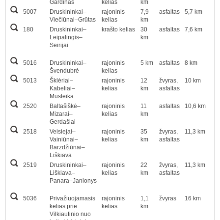
Gardinas
kelias
km
5007
Druskininkai–
rajoninis
7,9
asfaltas
5,7 km
Viečiūnai–Grūtas
kelias
km
180
Druskininkai–
krašto kelias
30
asfaltas
7,6 km
Leipalingis–
km
Seirijai
5016
Druskininkai–
rajoninis
5 km
asfaltas
8 km
Švendubrė
kelias
5013
Šklėriai–
rajoninis
12
žvyras,
10 km
Kabeliai–
kelias
km
asfaltas
Musteika
2520
Baltašiškė–
rajoninis
11
asfaltas
10,6 km
Mizarai–
kelias
km
Gerdašiai
2518
Veisiejai–
rajoninis
35
žvyras,
11,3 km
Vainiūnai–
kelias
km
asfaltas
Barzdžiūnai–
Liškiava
2519
Druskininkai–
rajoninis
22
žvyras,
11,3 km
Liškiava–
kelias
km
asfaltas
Panara–Janionys
5036
Privažiuojamasis
rajoninis
1,1
žvyras
16 km
kelias prie
kelias
km
Vilkiautinio nuo