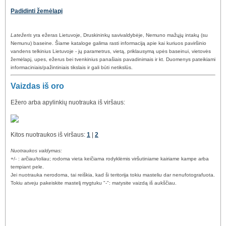
Padidinti žemėlapį
Latežeris
yra ežeras Lietuvoje, Druskininkų savivaldybėje, Nemuno mažųjų intakų (su
Nemunu) baseine. Šiame kataloge galima rasti informaciją apie kai kuriuos paviršinio
vandens telkinius Lietuvoje - jų parametrus, vietą, priklausymą upės baseinui, vietovės
žemėlapį, upes, ežerus bei tvenkinius panašiais pavadinimais ir kt. Duomenys pateikiami
informaciniais/pažintiniais tikslais ir gali būti netikslūs.
Vaizdas iš oro
Ežero arba apylinkių nuotrauka iš viršaus:
Kitos nuotraukos iš viršaus:
1
|
2
Nuotraukos valdymas:
+/- : arčiau/toliau; rodoma vieta keičiama rodyklėmis viršutiniame kairiame kampe arba
tempiant pele.
Jei nuotrauka nerodoma, tai reiškia, kad ši teritorija tokiu masteliu dar nenufotografuota.
Tokiu atveju pakeiskite mastelį mygtuku "-": matysite vaizdą iš aukščiau.