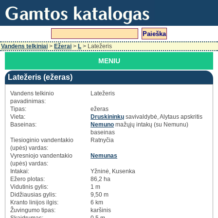
Vandens telkiniai
>
Ežerai
>
L
> Latežeris
MENIU
Latežeris (ežeras)
Vandens telkinio
Latežeris
pavadinimas:
Tipas:
ežeras
Vieta:
Druskininkų
savivaldybė, Alytaus apskritis
Baseinas:
Nemuno
mažųjų intakų (su Nemunu)
baseinas
Tiesioginio vandentakio
Ratnyčia
(upės) vardas:
Vyresniojo vandentakio
Nemunas
(upės) vardas:
Intakai:
Yžninė, Kusenka
Ežero plotas:
86,2 ha
Vidutinis gylis:
1 m
Didžiausias gylis:
9,50 m
Kranto linijos ilgis:
6 km
Žuvingumo tipas:
karšinis