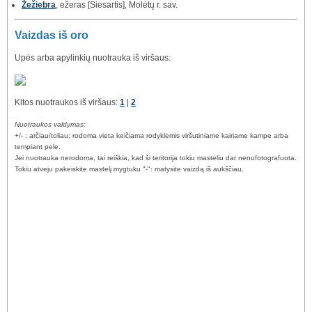
Žežiebra
, ežeras [Siesartis], Molėtų r. sav.
Vaizdas iš oro
Upės arba apylinkių nuotrauka iš viršaus:
Kitos nuotraukos iš viršaus:
1
|
2
Nuotraukos valdymas:
+/- : arčiau/toliau; rodoma vieta keičiama rodyklėmis viršutiniame kairiame kampe arba
tempiant pele.
Jei nuotrauka nerodoma, tai reiškia, kad ši teritorija tokiu masteliu dar nenufotografuota.
Tokiu atveju pakeiskite mastelį mygtuku "-": matysite vaizdą iš aukščiau.