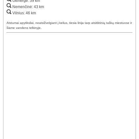
Ukmergė: 39 km
Nemenčinė: 43 km
Vilnius: 46 km
Atstumai apytiksliai, neatsižvelgiant į kelius, tiesia linija tarp atsitiktinių taškų miestuose ir
šiame vandens telkinyje.