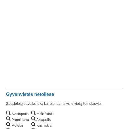
Gyvenvietės netoliese
Spustelėję paveiksliuką kairėje, pamatysite vietą žemėlapyje.
Svistapolis
Miškiškiai I
Promislava
Aktapolis
Molėtai
Krivitiškiai