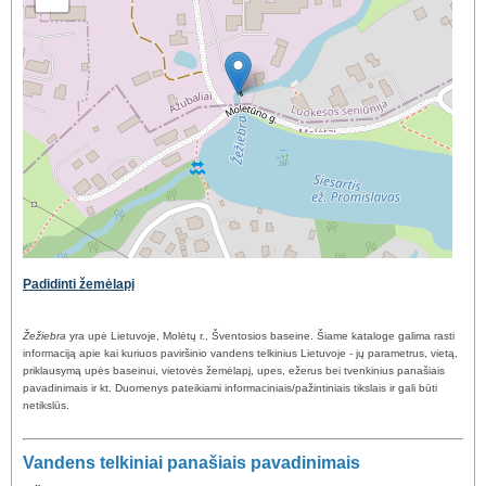
Padidinti žemėlapį
Žežiebra
yra upė Lietuvoje, Molėtų r., Šventosios baseine. Šiame kataloge galima rasti
informaciją apie kai kuriuos paviršinio vandens telkinius Lietuvoje - jų parametrus, vietą,
priklausymą upės baseinui, vietovės žemėlapį, upes, ežerus bei tvenkinius panašiais
pavadinimais ir kt. Duomenys pateikiami informaciniais/pažintiniais tikslais ir gali būti
netikslūs.
Vandens telkiniai panašiais pavadinimais