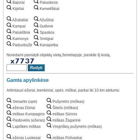
Bajorai
Paluokesa
Kijėliai
Kemetiškiai
Ažubaliai
Ažušiliai
Kampai
Gulbinė
Palukštinė
Spaskos
Kairionys
Smilgiai
Paduobužė
Kanapelka
Norėdami pamatyti objektų vietą žemėlapyje, įveskite šį kodą.
Gamta apylinkėse
Artimiausi ežerai, tvenkiniai, upės, miškai, parkai iki 10 km atstumu:
Siesartis (upė)
Pušynėlis (miškas)
ežeras Dūriai
Šilelis (miškas)
miškas Kumpagiris
miškas Sūrinis
Pastovėlis (ežeras)
miškas Žagarinė
Lapiškės miškas
Vingriškių pušynėlis (miškas)
ežeras Luokesai
miškas Polivarkai