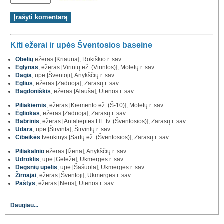
Kiti ežerai ir upės Šventosios baseine
Obelių
ežeras [Kriauna], Rokiškio r. sav.
Eglynas
, ežeras [Virintų ež. (Virintos)], Molėtų r. sav.
Dagia
, upė [Šventoji], Anykščių r. sav.
Eglius
, ežeras [Zaduoja], Zarasų r. sav.
Bagdoniškis
, ežeras [Alauša], Utenos r. sav.
Piliakiemis
, ežeras [Kiemento ež. (Š-10)], Molėtų r. sav.
Ėgliokas
, ežeras [Zaduoja], Zarasų r. sav.
Babrinis
, ežeras [Antalieptės HE tv. (Šventosios)], Zarasų r. sav.
Ūdara
, upė [Širvinta], Širvintų r. sav.
Cibeikės
tvenkinys [Sartų ež. (Šventosios)], Zarasų r. sav.
Piliakalnio
ežeras [Ižena], Anykščių r. sav.
Ūdroklis
, upė [Geležė], Ukmergės r. sav.
Degsnių upelis
, upė [Šašuola], Ukmergės r. sav.
Žirnajai
, ežeras [Šventoji], Ukmergės r. sav.
Paštys
, ežeras [Neris], Utenos r. sav.
Daugiau...