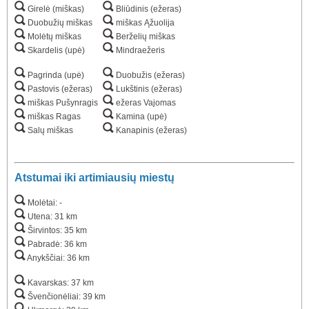
Girelė (miškas)
Bliūdinis (ežeras)
Duobužių miškas
miškas Ąžuolija
Molėtų miškas
Berželių miškas
Skardelis (upė)
Mindraežeris
Pagrinda (upė)
Duobužis (ežeras)
Pastovis (ežeras)
Lukštinis (ežeras)
miškas Pušynragis
ežeras Vajomas
miškas Ragas
Kamina (upė)
Salų miškas
Kanapinis (ežeras)
Atstumai iki artimiausių miestų
Molėtai: -
Utena: 31 km
Širvintos: 35 km
Pabradė: 36 km
Anykščiai: 36 km
Kavarskas: 37 km
Švenčionėliai: 39 km