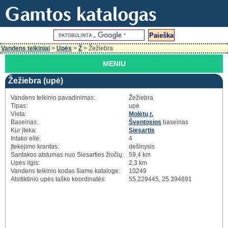
Vandens telkiniai
>
Upės
>
Ž
> Žežiebra
MENIU
Žežiebra (upė)
Vandens telkinio pavadinimas:
Žežiebra
Tipas:
upė
Vieta:
Molėtų r.
Baseinas:
Šventosios
baseinas
Kur įteka:
Siesartis
Intako eilė:
4
Įtekėjimo krantas:
dešinysis
Santakos atstumas nuo Siesarties žiočių:
59,4 km
Upės ilgis:
2,3 km
Vandens telkinio kodas šiame kataloge:
10249
Atsitiktinio upės taško koordinatės:
55.229445, 25.394691