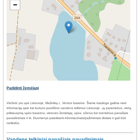
−
Padidinti žemėlapį
Viešetė
yra upė Lietuvoje, Mažeikių r., Ventos baseine. Šiame kataloge galima rasti
informaciją apie kai kuriuos paviršinio vandens telkinius Lietuvoje - jų parametrus, vietą,
priklausymą upės baseinui, vietovės žemėlapį, upes, ežerus bei tvenkinius panašiais
pavadinimais ir kt. Duomenys pateikiami informaciniais/pažintiniais tikslais ir gali būti
netikslūs.
Vandens telkiniai panašiais pavadinimais