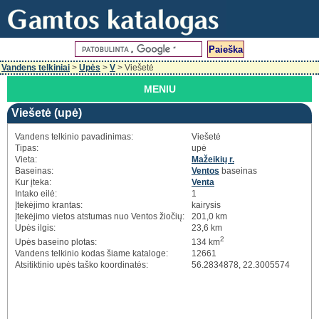
Vandens telkiniai
>
Upės
>
V
> Viešetė
MENIU
Viešetė (upė)
Vandens telkinio pavadinimas:
Viešetė
Tipas:
upė
Vieta:
Mažeikių r.
Baseinas:
Ventos
baseinas
Kur įteka:
Venta
Intako eilė:
1
Įtekėjimo krantas:
kairysis
Įtekėjimo vietos atstumas nuo Ventos žiočių:
201,0 km
Upės ilgis:
23,6 km
2
Upės baseino plotas:
134 km
Vandens telkinio kodas šiame kataloge:
12661
Atsitiktinio upės taško koordinatės:
56.2834878, 22.3005574