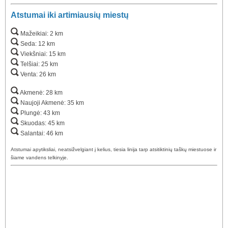
Atstumai iki artimiausių miestų
Mažeikiai: 2 km
Seda: 12 km
Viekšniai: 15 km
Telšiai: 25 km
Venta: 26 km
Akmenė: 28 km
Naujoji Akmenė: 35 km
Plungė: 43 km
Skuodas: 45 km
Salantai: 46 km
Atstumai apytiksliai, neatsižvelgiant į kelius, tiesia linija tarp atsitiktinių taškų miestuose ir
šiame vandens telkinyje.