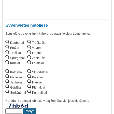
Gyvenvietės netoliese
Spustelėję paveiksliuką kairėje, pamatysite vietą žemėlapyje.
Daubariai
Troškučiai
Bružai
Voveriai
Tirkšliai
Lėteniai
Spurganai
Zastaučiai
Kruciai
Lėlaičiai
Kalnėnai
Skuodiškiai
Mažeikiai
Balėnos
Jautakiai
Naikiai
Geidžiai
Plėnakiai
Šerkšnėnai
Kurmaičiai
Norėdami pamatyti objektų vietą žemėlapyje, įveskite šį kodą.