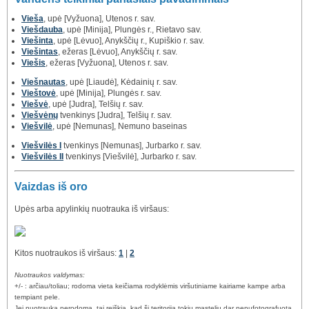
Vieša
, upė [Vyžuona], Utenos r. sav.
Viešdauba
, upė [Minija], Plungės r., Rietavo sav.
Viešinta
, upė [Lėvuo], Anykščių r., Kupiškio r. sav.
Viešintas
, ežeras [Lėvuo], Anykščių r. sav.
Viešis
, ežeras [Vyžuona], Utenos r. sav.
Viešnautas
, upė [Liaudė], Kėdainių r. sav.
Vieštovė
, upė [Minija], Plungės r. sav.
Viešvė
, upė [Judra], Telšių r. sav.
Viešvėnų
tvenkinys [Judra], Telšių r. sav.
Viešvilė
, upė [Nemunas], Nemuno baseinas
Viešvilės I
tvenkinys [Nemunas], Jurbarko r. sav.
Viešvilės II
tvenkinys [Viešvilė], Jurbarko r. sav.
Vaizdas iš oro
Upės arba apylinkių nuotrauka iš viršaus:
Kitos nuotraukos iš viršaus:
1
|
2
Nuotraukos valdymas:
+/- : arčiau/toliau; rodoma vieta keičiama rodyklėmis viršutiniame kairiame kampe arba
tempiant pele.
Jei nuotrauka nerodoma, tai reiškia, kad ši teritorija tokiu masteliu dar nenufotografuota.