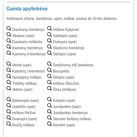
Gamta apylinkėse
Artimiausi ežerai, tvenkiniai, upės, miškai, parkai iki 10 km atstumu:
Daubarių tvenkinys
miškas Eglynas
Stulpas (upė)
Saldupis (upė)
Daubario miškelis
Dubupis (upė)
Kalnėnų tvenkinys
Stadiono tvenkinys
Kalnėnų II tvenkinys
Stirtupis (upė)
Venta (upė)
Šerkšnėnų HE tvenkinys
Kalnėnų I tvenkinys
Bucupelis
Spurganų miškas
Gilupis (upė)
Tirkšlių miškas
miškas Išlaužas
Vebris (upė)
Šilas (miškas)
Balėnupis (upė)
Kūlupis (upė)
Gailėšis (upė)
Juodpelkis (upė)
miškas Rėžiai
Juodpelkio tvenkinys
Dvarupis (upė)
Skuodo Ketūnų miškas
Bružų miškas
Nendrė (upė)