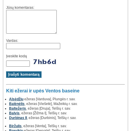
Jūsų komentaras:
Vardas:
Įveskite kodą
Kiti ežerai ir upės Ventos baseine
Alsėdžių
ežeras [Varduva], Plungės r. sav.
Balėnėlis
, ežeras [Viešetė], Mažeikių r. sav.
Baltežeris
, ežeras [Druja], Telšių r. sav.
Balvis
, ežeras [Žižma I], Telšių r. sav.
Durbinas II
, ežeras [Durbinis], Telšių r. sav.
Biržulis
, ežeras [Venta], Telšių r. sav.
Brevikių
ežeras [Gervalė], Telšių r. sav.