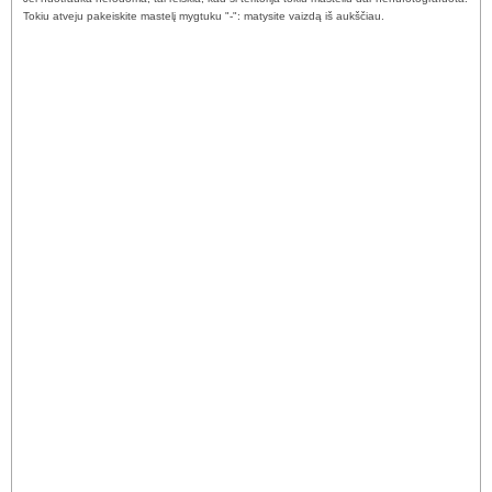
Tokiu atveju pakeiskite mastelį mygtuku "-": matysite vaizdą iš aukščiau.