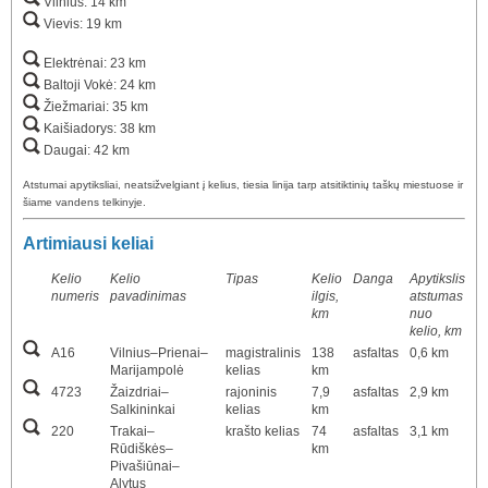
Vilnius: 14 km
Vievis: 19 km
Elektrėnai: 23 km
Baltoji Vokė: 24 km
Žiežmariai: 35 km
Kaišiadorys: 38 km
Daugai: 42 km
Atstumai apytiksliai, neatsižvelgiant į kelius, tiesia linija tarp atsitiktinių taškų miestuose ir
šiame vandens telkinyje.
Artimiausi keliai
Kelio
Kelio
Tipas
Kelio
Danga
Apytikslis
numeris
pavadinimas
ilgis,
atstumas
km
nuo
kelio, km
A16
Vilnius–Prienai–
magistralinis
138
asfaltas
0,6 km
Marijampolė
kelias
km
4723
Žaizdriai–
rajoninis
7,9
asfaltas
2,9 km
Salkininkai
kelias
km
220
Trakai–
krašto kelias
74
asfaltas
3,1 km
Rūdiškės–
km
Pivašiūnai–
Alytus