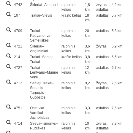
4742
Šklėriai–Aluona I
rajoninis
1,8
žvyras,
4,2 km
kelias
km
asfaltas
107
Trakai–Vievis
krašto kelias
18
asfaltas
5,7 km
km
4709
Trakai–
rajoninis
20
asfaltas
5,8 km
Padvarionys–
kelias
km
Semeliškės
4721
Šklėriai–
rajoninis
3,6
žvyras
5,9 km
Anglininkai
kelias
km
214
Trakai–Senieji
krašto kelias
3,8
asfaltas
6,5 km
Trakai
km
4727
Trakai–
rajoninis
12
asfaltas
6,7 km
Lentvaris–Mūrinė
kelias
km
Vokė
4713
Senieji Trakai–
rajoninis
9,2
žvyras,
7,5 km
Senasis
kelias
km
asfaltas
Tarpupis–
Guopstos
4751
Ostruvka–
rajoninis
3,3
asfaltas
7,6 km
Varnikai–
kelias
km
Jachtklubas
4714
Strėva–Ismonys–
rajoninis
10
žvyras,
7,8 km
Rūdiškės
kelias
km
asfaltas