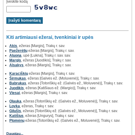
Įveskite kodą
Kiti artimiausi ežerai, tvenkiniai ir upės
Akis
, ežeras [Margis], Trakų r. sav.
Paežerėlių
ežeras [Margis], Trakų r. sav.
Aluona
, upė [Lukna], Trakų r. sav. sav.
Margis
, ežeras [Juodikis], Trakų r. sav.
Alsakys
, ežeras [Margis], Trakų r. sav.
Karaciškių
ežeras [Margis], Trakų r. sav.
Širmukas
, ežeras [Galvės ež. (Moluvenė)], Trakų r. sav.
Babrukas
, ežeras [Totoriškių ež. (Galvės ež., Moluvenė)], Trakų r. sav.
Juodikis
, ežeras [Katišiaus ež. (Margio)], Trakų r. sav.
Viesai
, ežeras [Margis], Trakų r. sav.
Olauka
, ežeras [Totoriškių ež. (Galvės ež., Moluvenė)], Trakų r. sav.
Lovka
, ežeras, Trakų r. sav.
Gilušis
, ežeras [Totoriškių ež. (Galvės ež., Moluvenė)], Trakų r. sav.
Katišius
, ežeras [Ungurys], Trakų r. sav.
Plomėnų
ežeras [Totoriškių ež. (Galvės ež., Moluvenė)], Trakų r. sav.
Daugiau...