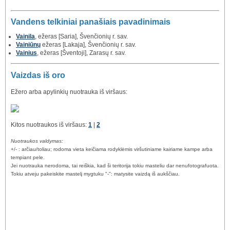
Vandens telkiniai panašiais pavadinimais
Vainila
, ežeras [Saria], Švenčionių r. sav.
Vainiūnų
ežeras [Lakaja], Švenčionių r. sav.
Vainius
, ežeras [Šventoji], Zarasų r. sav.
Vaizdas iš oro
Ežero arba apylinkių nuotrauka iš viršaus:
Kitos nuotraukos iš viršaus:
1
|
2
Nuotraukos valdymas:
+/- : arčiau/toliau; rodoma vieta keičiama rodyklėmis viršutiniame kairiame kampe arba
tempiant pele.
Jei nuotrauka nerodoma, tai reiškia, kad ši teritorija tokiu masteliu dar nenufotografuota.
Tokiu atveju pakeiskite mastelį mygtuku "-": matysite vaizdą iš aukščiau.