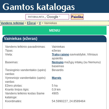
Vandens telkiniai
>
Ežerai
>
V
> Vainiekas
MENIU
Vainiekas (ežeras)
Vandens telkinio pavadinimas:
Vainiekas
Tipas:
ežeras
Vieta:
Trakų rajono
savivaldybė, Vilniaus
apskritis
Baseinas:
Nemuno
mažųjų intakų (su Nemunu)
baseinas
Tiesioginio vandentakio (upės)
Bevardis
vardas:
Vyresniojo vandentakio (upės)
Margis
vardas:
Ežero plotas:
5 ha
Kranto linijos ilgis:
0,9 km
Vandens telkinio kodas šiame
4905
kataloge:
Koordinatės:
54.5990227, 24.8589464