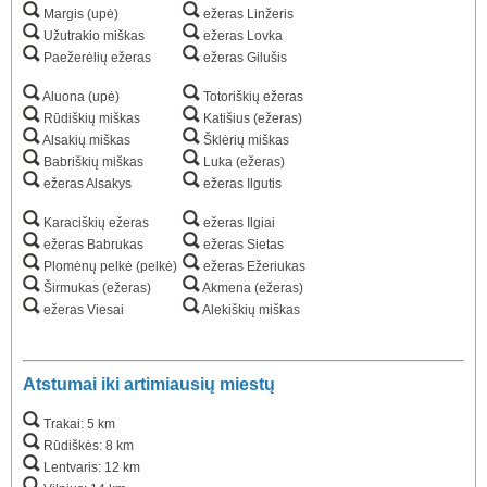
Margis (upė)
ežeras Linžeris
Užutrakio miškas
ežeras Lovka
Paežerėlių ežeras
ežeras Gilušis
Aluona (upė)
Totoriškių ežeras
Rūdiškių miškas
Katišius (ežeras)
Alsakių miškas
Šklėrių miškas
Babriškių miškas
Luka (ežeras)
ežeras Alsakys
ežeras Ilgutis
Karaciškių ežeras
ežeras Ilgiai
ežeras Babrukas
ežeras Sietas
Plomėnų pelkė (pelkė)
ežeras Ežeriukas
Širmukas (ežeras)
Akmena (ežeras)
ežeras Viesai
Alekiškių miškas
Atstumai iki artimiausių miestų
Trakai: 5 km
Rūdiškės: 8 km
Lentvaris: 12 km