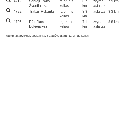
4712
Senieji Trakai–
rajoninis
6,7
žvyras,
7,9 km
Šventininkai
kelias
km
asfaltas
4722
Trakai–Rykantai
rajoninis
8,8
asfaltas
8,3 km
kelias
km
4705
Rūdiškės–
rajoninis
7,1
žvyras,
8,8 km
Bukieriškės
kelias
km
asfaltas
Atstumai apytikriai, tiesia linija, neatsižvelgiant į tarpinius kelius.