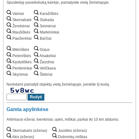
Spustelėję paveiksliuką kairėje, pamatysite vietą žemėlapyje.
Vainiai
Karažiškės
Skersabalė
Slabada
Žerebėnai
Seimėnai
Maušiškės
Markininkai
Paežerėliai
Barčiai
Mikniškės
Gojus
Peleniškės
Alsakėliai
Kęstutiškės
Žaizdriai
Penkininkai
Veličkava
Skynimai
Šklėriai
Norėdami pamatyti objektų vietą žemėlapyje, įveskite šį kodą.
Gamta apylinkėse
Artimiausi ežerai, tvenkiniai, upės, miškai, parkai iki 10 km atstumu:
Skersabalis (ežeras)
Juodikis (ežeras)
Akis (ežeras)
Dubninkų miškas