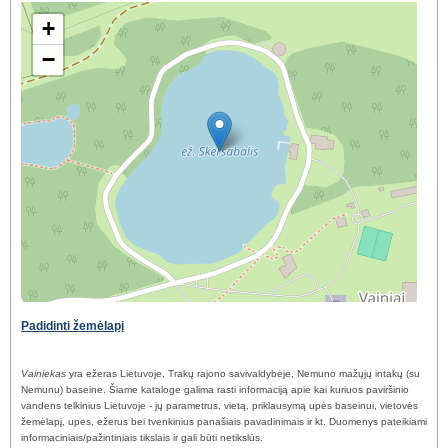
+
−
Padidinti žemėlapį
Vainiekas
yra ežeras Lietuvoje, Trakų rajono savivaldybėje, Nemuno mažųjų intakų (su
Nemunu) baseine. Šiame kataloge galima rasti informaciją apie kai kuriuos paviršinio
vandens telkinius Lietuvoje - jų parametrus, vietą, priklausymą upės baseinui, vietovės
žemėlapį, upes, ežerus bei tvenkinius panašiais pavadinimais ir kt. Duomenys pateikiami
informaciniais/pažintiniais tikslais ir gali būti netikslūs.