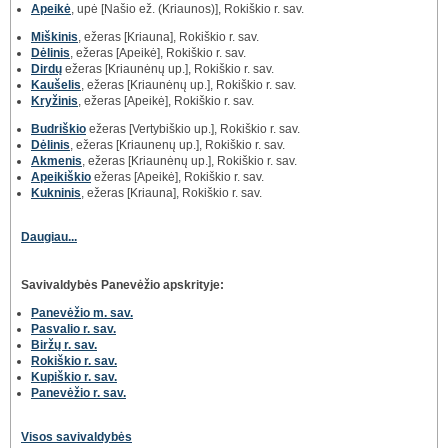
Apeikė
, upė [Našio ež. (Kriaunos)], Rokiškio r. sav.
Miškinis
, ežeras [Kriauna], Rokiškio r. sav.
Dėlinis
, ežeras [Apeikė], Rokiškio r. sav.
Dirdų
ežeras [Kriaunėnų up.], Rokiškio r. sav.
Kaušelis
, ežeras [Kriaunėnų up.], Rokiškio r. sav.
Kryžinis
, ežeras [Apeikė], Rokiškio r. sav.
Budriškio
ežeras [Vertybiškio up.], Rokiškio r. sav.
Dėlinis
, ežeras [Kriaunenų up.], Rokiškio r. sav.
Akmenis
, ežeras [Kriaunėnų up.], Rokiškio r. sav.
Apeikiškio
ežeras [Apeikė], Rokiškio r. sav.
Kukninis
, ežeras [Kriauna], Rokiškio r. sav.
Daugiau...
Savivaldybės Panevėžio apskrityje:
Panevėžio m. sav.
Pasvalio r. sav.
Biržų r. sav.
Rokiškio r. sav.
Kupiškio r. sav.
Panevėžio r. sav.
Visos savivaldybės