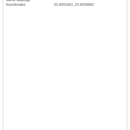
šiame kataloge:
Koordinatės:
55.9055461, 25.9209882