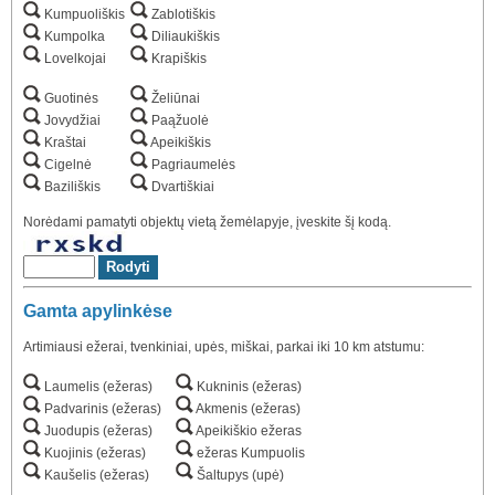
Kumpuoliškis
Zablotiškis
Kumpolka
Diliaukiškis
Lovelkojai
Krapiškis
Guotinės
Želiūnai
Jovydžiai
Paąžuolė
Kraštai
Apeikiškis
Cigelnė
Pagriaumelės
Baziliškis
Dvartiškiai
Norėdami pamatyti objektų vietą žemėlapyje, įveskite šį kodą.
Gamta apylinkėse
Artimiausi ežerai, tvenkiniai, upės, miškai, parkai iki 10 km atstumu:
Laumelis (ežeras)
Kukninis (ežeras)
Padvarinis (ežeras)
Akmenis (ežeras)
Juodupis (ežeras)
Apeikiškio ežeras
Kuojinis (ežeras)
ežeras Kumpuolis
Kaušelis (ežeras)
Šaltupys (upė)