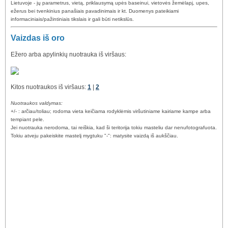
Lietuvoje - jų parametrus, vietą, priklausymą upės baseinui, vietovės žemėlapį, upes,
ežerus bei tvenkinius panašiais pavadinimais ir kt. Duomenys pateikiami
informaciniais/pažintiniais tikslais ir gali būti netikslūs.
Vaizdas iš oro
Ežero arba apylinkių nuotrauka iš viršaus:
Kitos nuotraukos iš viršaus:
1
|
2
Nuotraukos valdymas:
+/- : arčiau/toliau; rodoma vieta keičiama rodyklėmis viršutiniame kairiame kampe arba
tempiant pele.
Jei nuotrauka nerodoma, tai reiškia, kad ši teritorija tokiu masteliu dar nenufotografuota.
Tokiu atveju pakeiskite mastelį mygtuku "-": matysite vaizdą iš aukščiau.