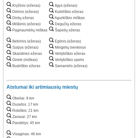
Kryžinis (ežeras)
Ilgys (ežeras)
Dėlinis (ežeras)
Kubiliškio ežeras
Dirdų ežeras
Agurkiškio miškas
Miškinis (ežeras)
Degučių ežeras
Pagriaumėlių miškas
Šapelių ežeras
Bebrinis (ežeras)
Eglinis (ežeras)
Sulpys (ežeras)
Mingėlių tvenkinys
Skaistinės ežeras
Vertybiškio ežeras
Girelė (miškas)
Vertybiškio upelis
Budriškio ežeras
Samanėlis (ežeras)
Atstumai iki artimiausių miestų
Obeliai: 9 km
Dusetos: 17 km
Rokiškis: 21 km
Zarasai: 27 km
Pandėlys: 45 km
Visaginas: 46 km