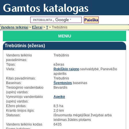
Vandens telkiniai
>
Ežerai
>
T
> Trebūtinis
MENIU
Trebūtinis (ežeras)
Vandens telkinio
Trebūtinis
pavadinimas:
Tipas:
ežeras
Vieta:
Rokiškio rajono
savivaldybė, Panevėžio
apskritis
Kitas pavadinimas:
Trebutinis
Baseinas:
Šventosios
baseinas
Tiesioginio vandentakio
Bevardis
(upės) vardas:
Vyresniojo vandentakio
Apeikė
(upės) vardas:
Ežero plotas:
8,5 ha
Kranto linijos ilgis:
2,0 km
Statusas:
išnuomuota mėgėjiškai žvejybai arba
leidimas žūklės plotams
Vandens telkinio kodas
6435