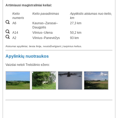
Artimiausi magistraliniai keliai:
Kelio
Kelio pavadinimas
Apytikslis atstumas nuo kelio,
numeris
km
A6
Kaunas–Zarasai–
27,3 km
Daugpilis
A14
Vilnius–Utena
50,2 km
A2
Vilnius–Panevėžys
93 km
Atstumai apytikriai, tiesia linija, neatsižvelgiant į tarpinius kelius.
Apylinkių nuotraukos
Vaizdai netoli Trebūtinio ežero: