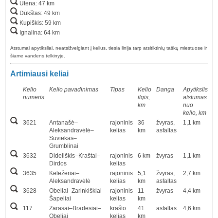
Utena: 47 km
Dūkštas: 49 km
Kupiškis: 59 km
Ignalina: 64 km
Atstumai apytiksliai, neatsižvelgiant į kelius, tiesia linija tarp atsitiktinių taškų miestuose ir
šiame vandens telkinyje.
Artimiausi keliai
Kelio
Kelio pavadinimas
Tipas
Kelio
Danga
Apytikslis
numeris
ilgis,
atstumas
km
nuo
kelio, km
3621
Antanašė–
rajoninis
36
žvyras,
1,1 km
Aleksandravėlė–
kelias
km
asfaltas
Suviekas–
Grumblinai
3632
Dideliškis–Kraštai–
rajoninis
6 km
žvyras
1,1 km
Dirdos
kelias
3635
Keležeriai–
rajoninis
5,1
žvyras,
2,7 km
Aleksandravėlė
kelias
km
asfaltas
3628
Obeliai–Zarinkiškiai–
rajoninis
11
žvyras
4,4 km
Šapeliai
kelias
km
117
Zarasai–Bradesiai–
krašto
41
asfaltas
4,6 km
Obeliai
kelias
km