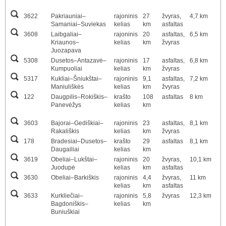
3622
Pakriauniai–
rajoninis
27
žvyras,
4,7 km
Samaniai–Suviekas
kelias
km
asfaltas
3608
Laibgaliai–
rajoninis
20
asfaltas,
6,5 km
Kriaunos–
kelias
km
žvyras
Juozapava
5308
Dusetos–Antazavė–
rajoninis
17
asfaltas,
6,8 km
Kumpuoliai
kelias
km
žvyras
5317
Kukliai–Šniukštai–
rajoninis
9,1
asfaltas,
7,2 km
Maniuliškės
kelias
km
žvyras
122
Daugpilis–Rokiškis–
krašto
108
asfaltas
8 km
Panevėžys
kelias
km
3603
Bajorai–Gediškiai–
rajoninis
23
asfaltas,
8,1 km
Rakališkis
kelias
km
žvyras
178
Bradesiai–Dusetos–
krašto
29
asfaltas
8,1 km
Daugailiai
kelias
km
3619
Obeliai–Lukštai–
rajoninis
20
žvyras,
10,1 km
Juodupė
kelias
km
asfaltas
3630
Obeliai–Barkiškis
rajoninis
4,4
žvyras,
11 km
kelias
km
asfaltas
3633
Kurkliečiai–
rajoninis
5,8
žvyras
12,3 km
Bagdoniškis–
kelias
km
Buniuškiai