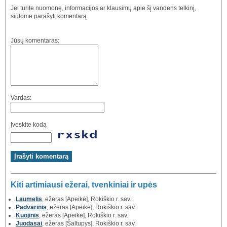
Jei turite nuomonę, informacijos ar klausimų apie šį vandens telkinį,
siūlome parašyti komentarą.
Jūsų komentaras:
Vardas:
Įveskite kodą
Kiti artimiausi ežerai, tvenkiniai ir upės
Laumelis
, ežeras [Apeikė], Rokiškio r. sav.
Padvarinis
, ežeras [Apeikė], Rokiškio r. sav.
Kuojinis
, ežeras [Apeikė], Rokiškio r. sav.
Juodasai
, ežeras [Šaltupys], Rokiškio r. sav.