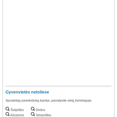
Gyvenvietės netoliese
Spustelėję paveiksliuką kairėje, pamatysite vietą žemėlapyje.
Švilpiškis
Dirdos
Ažusienis
Simaniškis