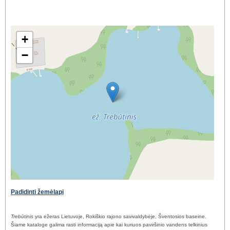
+
−
Padidinti žemėlapį
Trebūtinis
yra ežeras Lietuvoje, Rokiškio rajono savivaldybėje, Šventosios baseine.
Šiame kataloge galima rasti informaciją apie kai kuriuos paviršinio vandens telkinius