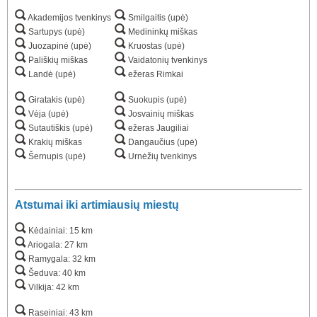
Akademijos tvenkinys
Smilgaitis (upė)
Sartupys (upė)
Medininkų miškas
Juozapinė (upė)
Kruostas (upė)
Pališkių miškas
Vaidatonių tvenkinys
Landė (upė)
ežeras Rimkai
Giratakis (upė)
Suokupis (upė)
Vėja (upė)
Josvainių miškas
Sutautiškis (upė)
ežeras Jaugiliai
Krakių miškas
Dangaučius (upė)
Šernupis (upė)
Urnėžių tvenkinys
Atstumai iki artimiausių miestų
Kėdainiai: 15 km
Ariogala: 27 km
Ramygala: 32 km
Šeduva: 40 km
Vilkija: 42 km
Raseiniai: 43 km