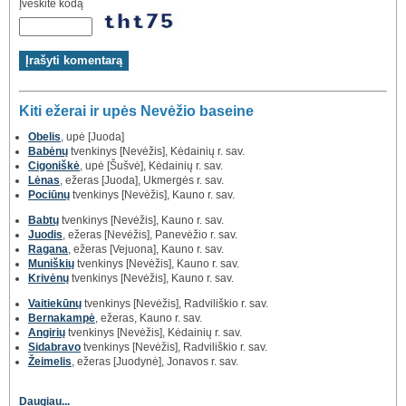
Įveskite kodą
Kiti ežerai ir upės Nevėžio baseine
Obelis
, upė [Juoda]
Babėnų
tvenkinys [Nevėžis], Kėdainių r. sav.
Cigoniškė
, upė [Šušvė], Kėdainių r. sav.
Lėnas
, ežeras [Juoda], Ukmergės r. sav.
Pociūnų
tvenkinys [Nevėžis], Kauno r. sav.
Babtų
tvenkinys [Nevėžis], Kauno r. sav.
Juodis
, ežeras [Nevėžis], Panevėžio r. sav.
Ragana
, ežeras [Vejuona], Kauno r. sav.
Muniškių
tvenkinys [Nevėžis], Kauno r. sav.
Krivėnų
tvenkinys [Nevėžis], Kauno r. sav.
Vaitiekūnų
tvenkinys [Nevėžis], Radviliškio r. sav.
Bernakampė
, ežeras, Kauno r. sav.
Angirių
tvenkinys [Nevėžis], Kėdainių r. sav.
Sidabravo
tvenkinys [Nevėžis], Radviliškio r. sav.
Žeimelis
, ežeras [Juodynė], Jonavos r. sav.
Daugiau...