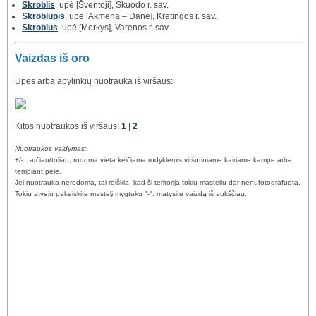
Skroblis
, upė [Šventoji], Skuodo r. sav.
Skroblupis
, upė [Akmena – Danė], Kretingos r. sav.
Skroblus
, upė [Merkys], Varėnos r. sav.
Vaizdas iš oro
Upės arba apylinkių nuotrauka iš viršaus:
Kitos nuotraukos iš viršaus:
1
|
2
Nuotraukos valdymas:
+/- : arčiau/toliau; rodoma vieta keičiama rodyklėmis viršutiniame kairiame kampe arba
tempiant pele.
Jei nuotrauka nerodoma, tai reiškia, kad ši teritorija tokiu masteliu dar nenufotografuota.
Tokiu atveju pakeiskite mastelį mygtuku "-": matysite vaizdą iš aukščiau.