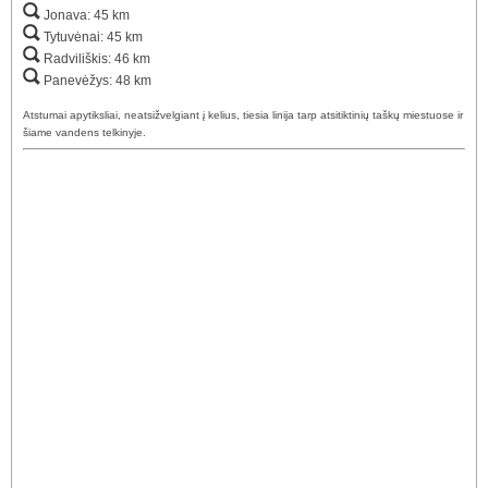
Jonava: 45 km
Tytuvėnai: 45 km
Radviliškis: 46 km
Panevėžys: 48 km
Atstumai apytiksliai, neatsižvelgiant į kelius, tiesia linija tarp atsitiktinių taškų miestuose ir
šiame vandens telkinyje.