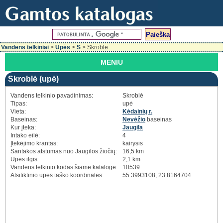
Vandens telkiniai
>
Upės
>
S
> Skroblė
MENIU
Skroblė (upė)
Vandens telkinio pavadinimas:
Skroblė
Tipas:
upė
Vieta:
Kėdainių r.
Baseinas:
Nevėžio
baseinas
Kur įteka:
Jaugila
Intako eilė:
4
Įtekėjimo krantas:
kairysis
Santakos atstumas nuo Jaugilos žiočių:
16,5 km
Upės ilgis:
2,1 km
Vandens telkinio kodas šiame kataloge:
10539
Atsitiktinio upės taško koordinatės:
55.3993108, 23.8164704