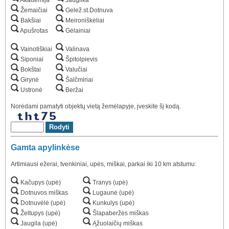
Žemaičiai
Gelež.st.Dotnuva
Bakšiai
Meironiškėliai
Apušrotas
Gėlainiai
Vainotiškiai
Valinava
Siponiai
Špitolpievis
Bokštai
Valučiai
Girynė
Šalčmiriai
Ustronė
Beržai
Norėdami pamatyti objektų vietą žemėlapyje, įveskite šį kodą.
Gamta apylinkėse
Artimiausi ežerai, tvenkiniai, upės, miškai, parkai iki 10 km atstumu:
Kačupys (upė)
Tranys (upė)
Dotnuvos miškas
Lugaunė (upė)
Dotnuvėlė (upė)
Kunkulys (upė)
Želtupys (upė)
Šlapaberžės miškas
Jaugila (upė)
Ąžuolaičių miškas