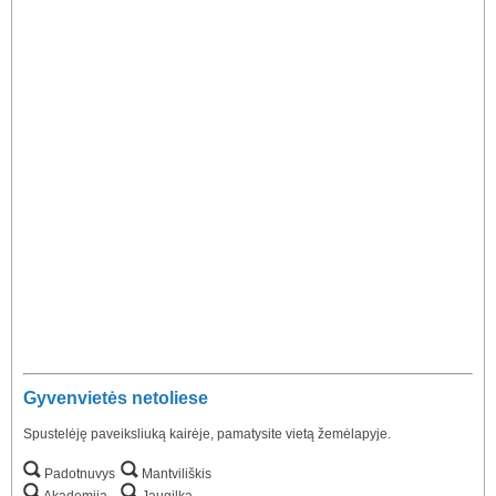
Gyvenvietės netoliese
Spustelėję paveiksliuką kairėje, pamatysite vietą žemėlapyje.
Padotnuvys
Mantviliškis
Akademija
Jaugilka