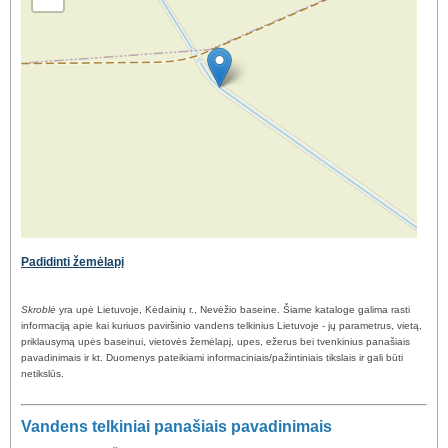
Padidinti žemėlapį
Skroblė
yra upė Lietuvoje, Kėdainių r., Nevėžio baseine. Šiame kataloge galima rasti
informaciją apie kai kuriuos paviršinio vandens telkinius Lietuvoje - jų parametrus, vietą,
priklausymą upės baseinui, vietovės žemėlapį, upes, ežerus bei tvenkinius panašiais
pavadinimais ir kt. Duomenys pateikiami informaciniais/pažintiniais tikslais ir gali būti
netikslūs.
Vandens telkiniai panašiais pavadinimais