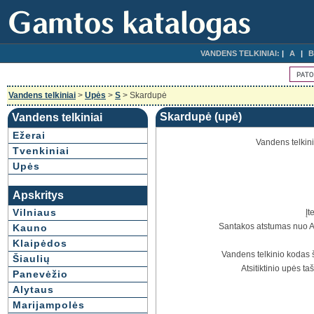
VANDENS TELKINIAI:
A
B
Vandens telkiniai
>
Upės
>
S
> Skardupė
Skardupė (upė)
Vandens telkiniai
Ežerai
Vandens telkin
Tvenkiniai
Upės
Apskritys
Vilniaus
Įt
Santakos atstumas nuo A
Kauno
Klaipėdos
Vandens telkinio kodas 
Šiaulių
Atsitiktinio upės ta
Panevėžio
Alytaus
Marijampolės