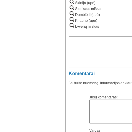
Skinija (upė)
Stonkaus miškas
Dumblė II (upė)
Priaunė (upė)
Lyverių miškas
Komentarai
Jei turite nuomonę, informacijos ar kla
Jūsų komentaras:
Vardas: