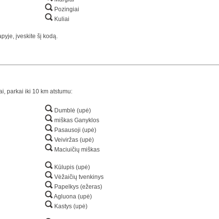
Pozingiai
Kuliai
yje, įveskite šį kodą.
ai, parkai iki 10 km atstumu:
Dumblė (upė)
miškas Ganyklos
Pasausoji (upė)
Veiviržas (upė)
Maciuičių miškas
Kūlupis (upė)
Vėžaičių tvenkinys
Papelkys (ežeras)
Agluona (upė)
Kastys (upė)