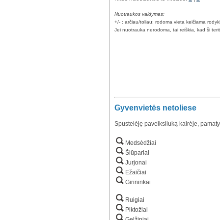
Nuotraukos valdymas:
+/- : arčiau/toliau; rodoma vieta keičiama rody
Jei nuotrauka nerodoma, tai reiškia, kad ši teri
Gyvenvietės netoliese
Spustelėję paveiksliuką kairėje, pamaty
Medsėdžiai
Šiūpariai
Jurjonai
Ežaičiai
Girininkai
Ruigiai
Piktožiai
Gelžiniai