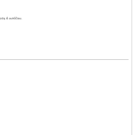
izdą iš aukščiau.