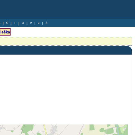
S
Š
T
U
V
Z
Ž