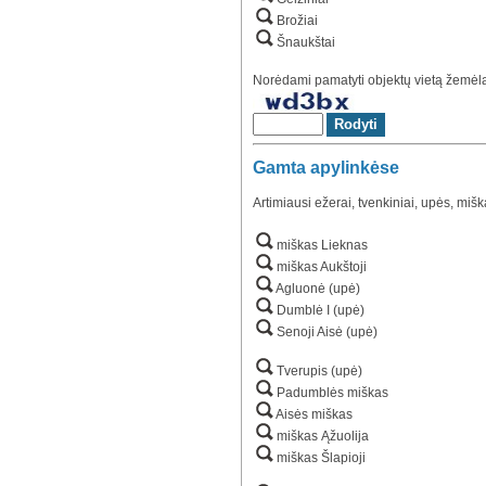
Brožiai
Šnaukštai
Norėdami pamatyti objektų vietą žemėlap
Gamta apylinkėse
Artimiausi ežerai, tvenkiniai, upės, mišk
miškas Lieknas
miškas Aukštoji
Agluonė (upė)
Dumblė I (upė)
Senoji Aisė (upė)
Tverupis (upė)
Padumblės miškas
Aisės miškas
miškas Ąžuolija
miškas Šlapioji