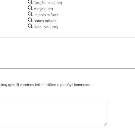
Gargždupis (upė)
Minija (upė)
Leipoto miškas
Bobės miškas
Juodupis (upė)
usimų apie šį vandens telkinį, siūlome parašyti komentarą.