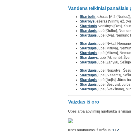
Vandens telkiniai panašiais
Skarbelis
, ežeras [A-2 (Neries)]
Skarblys
, ežeras [Virintų ež. (Vi
Skardupio
tvenkinys [Ova], Kaun
Skardupis
, upė [Gulbė], Nemun
Skardupis
, upė [Ova], Nemuno
Skardupis
, upė [Nyka], Nemun
Skardupis
, upė [Mituva], Nemu
Skardupis
, upė [Mituva], Nemu
Skardupys
, upė [Akmenė], Šve
Skardupis
, upė [Zanyla], Šešu
Skardupis
, upė [Nopaitys], Še
Skardupis
, upė [Siesartis], Še
Skardupis
, upė [Įkojis], Jūros 
Skardupis
, upė [Šešuvis], Jūro
Skardupis
, upė [Švėkšnalė], Mi
Vaizdas iš oro
Upės arba apylinkių nuotrauka iš viršau
Kitos nuotraukos iš viršaus:
1
|
2