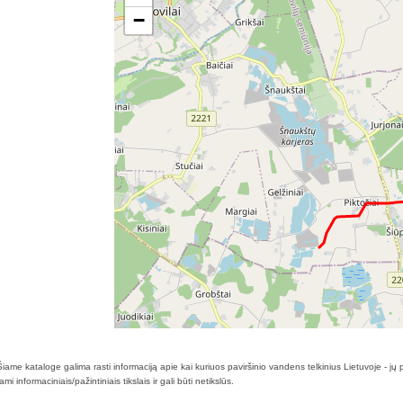
−
iame kataloge galima rasti informaciją apie kai kuriuos paviršinio vandens telkinius Lietuvoje - j
 informaciniais/pažintiniais tikslais ir gali būti netikslūs.