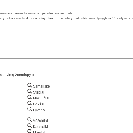
klėmis viršutiniame kairiame kampe arba tempiant pele.
torija tokiu masteliu dar nenufotografuota. Tokiu atveju pakeiskite mastelį mygtuku "-": matysite va
site vietą žemėlapyje.
Samališkė
Stirbiai
Maciuičiai
Grikšai
Lyveriai
Vėžaičiai
Kausteikliai
Margiai