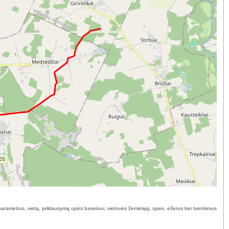
ų parametrus, vietą, priklausymą upės baseinui, vietovės žemėlapį, upes, ežerus bei tvenkinius