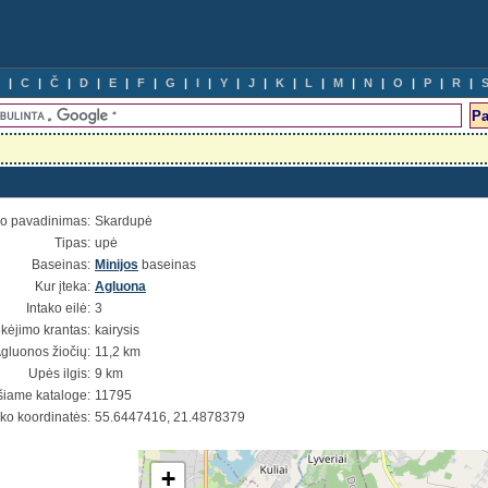
C
Č
D
E
F
G
I
Y
J
K
L
M
N
O
P
R
io pavadinimas:
Skardupė
Tipas:
upė
Baseinas:
Minijos
baseinas
Kur įteka:
Agluona
Intako eilė:
3
ekėjimo krantas:
kairysis
gluonos žiočių:
11,2 km
Upės ilgis:
9 km
šiame kataloge:
11795
ško koordinatės:
55.6447416, 21.4878379
+