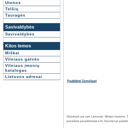
Utenos
Telšių
Tauragės
Savivaldybės
Savivaldybės
Kitos temos
Miškai
Vilniaus gatvės
Vilniaus įmonių
katalogas
Lietuvos adresai
Padidinti žemėlapį
Skardupė
yra upė Lietuvoje, Minijos baseine. Š
panašiais pavadinimais ir kt. Duomenys pateikiami