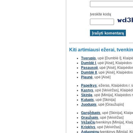
Įveskite kodą
Kiti artimiausi ežerai, tvenkin
Tverupis
, upė [Dumblė I], Klaipė
Dumblė I
, upė [Aisė], Klaipėdos r
Pasausoji
, upė [Aisė], Klaipėdos
Dumblė II
, upė [Aisė], Klaipėdos 
Pjaunė
, upė [Aisė]
Papelkys
, ežeras, Klaipėdos r. s
Kastys
, upė [Veiviržas], Klaipėd
Skinija
, upė [Minija], Klaipėdos r
Kulupis
, upė [Skinija]
Juodupis
, upė [Graužupis]
Gargždupis
, upė [Skinija], Klaip
Graužupis
, upė [Veiviržas]
Vėžaičių
tvenkinys [Minija], Klai
Krioklys
, upė [Veiviržas]
Agluonėnų
tvenkinys [Minija], Kl