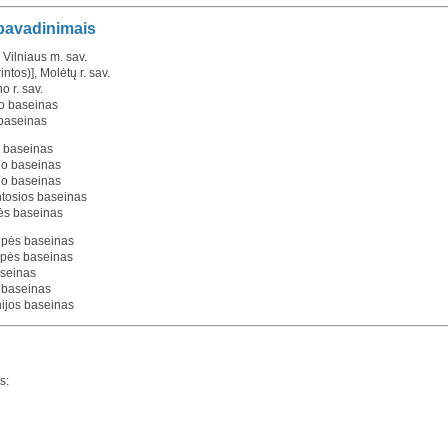
 pavadinimais
, Vilniaus m. sav.
rintos)], Molėtų r. sav.
o r. sav.
o baseinas
 baseinas
o baseinas
no baseinas
no baseinas
ntosios baseinas
pės baseinas
šupės baseinas
šupės baseinas
baseinas
s baseinas
nijos baseinas
s: