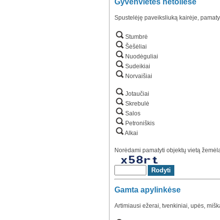
Gyvenvietės netoliese
Spustelėję paveiksliuką kairėje, pamaty
Stumbrė
Šėšėliai
Nuodėguliai
Sudeikiai
Norvaišiai
Jotaučiai
Skrebulė
Salos
Petroniškis
Alkai
Norėdami pamatyti objektų vietą žemėlap
Gamta apylinkėse
Artimiausi ežerai, tvenkiniai, upės, mišk