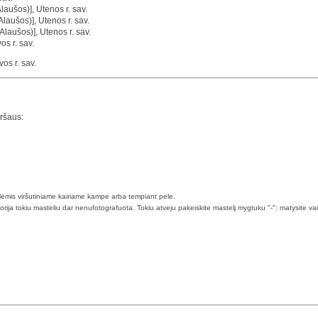
laušos)], Utenos r. sav.
laušos)], Utenos r. sav.
Alaušos)], Utenos r. sav.
os r. sav.
os r. sav.
iršaus:
klėmis viršutiniame kairiame kampe arba tempiant pele.
torija tokiu masteliu dar nenufotografuota. Tokiu atveju pakeiskite mastelį mygtuku "-": matysite va