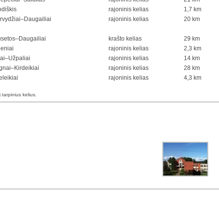
odiškis
rajoninis kelias
1,7 km
rvydžiai–Daugailiai
rajoninis kelias
20 km
setos–Daugailiai
krašto kelias
29 km
eniai
rajoninis kelias
2,3 km
iai–Užpaliai
rajoninis kelias
14 km
nai–Kirdeikiai
rajoninis kelias
28 km
leikiai
rajoninis kelias
4,3 km
į tarpinius kelius.