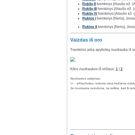
Ruklių II
tvenkinys [Alaušo ež. (A
Ruklių III
tvenkinys [Alaušo ež. (A
Ruklių IV
tvenkinys [Alaušo ež. (
Ruklos I
tvenkinys [Neris], Jonav
Ruklos II
tvenkinys [Neris], Jonav
Vaizdas iš oro
Tvenkinio arba apylinkių nuotrauka iš v
Kitos nuotraukos iš viršaus:
1
|
2
Nuotraukos valdymas:
+/- : arčiau/toliau; rodoma vieta keičiama rody
Jei nuotrauka nerodoma, tai reiškia, kad ši teri