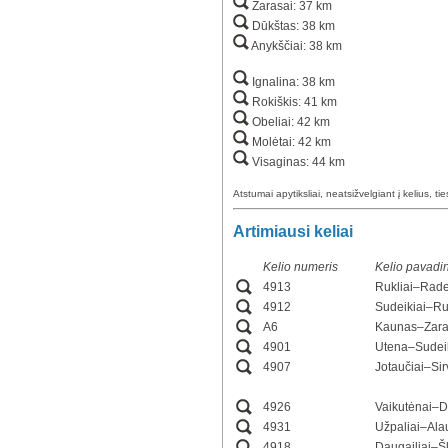
Zarasai: 37 km
Dūkštas: 38 km
Anykščiai: 38 km
Ignalina: 38 km
Rokiškis: 41 km
Obeliai: 42 km
Molėtai: 42 km
Visaginas: 44 km
Atstumai apytiksliai, neatsižvelgiant į kelius, ti
Artimiausi keliai
Kelio numeris
Kelio pavadi
4913
Rukliai–Rade
4912
Sudeikiai–Ru
A6
Kaunas–Zara
4901
Utena–Sudei
4907
Jotaučiai–Si
4926
Vaikutėnai–D
4931
Užpaliai–Alau
4918
Daugailiai–Š