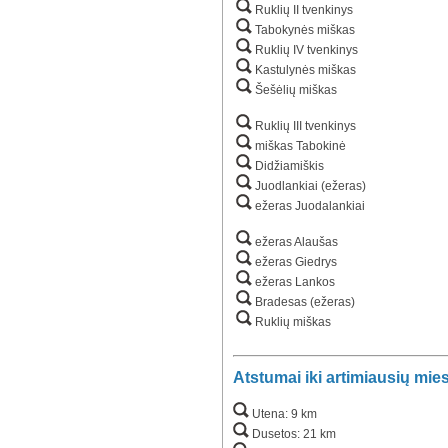
Ruklių II tvenkinys
Tabokynės miškas
Ruklių IV tvenkinys
Kastulynės miškas
Šešėlių miškas
Ruklių III tvenkinys
miškas Tabokinė
Didžiamiškis
Juodlankiai (ežeras)
ežeras Juodalankiai
ežeras Alaušas
ežeras Giedrys
ežeras Lankos
Bradesas (ežeras)
Ruklių miškas
Atstumai iki artimiausių mie
Utena: 9 km
Dusetos: 21 km