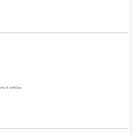
izdą iš aukščiau.