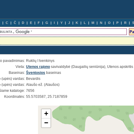
C
Č
D
E
F
G
I
Y
J
K
L
M
N
O
P
R
io pavadinimas:
Ruklių I tvenkinys
Vieta:
Utenos rajono
savivaldybė (Daugailių seniūnija), Utenos apskritis
Baseinas:
Šventosios
baseinas
 (upės) vardas:
Bevardis
 (upės) vardas:
Alaušo ež. (Alaušos)
šiame kataloge:
7656
Koordinatės:
55.5703587, 25.7187859
+
−