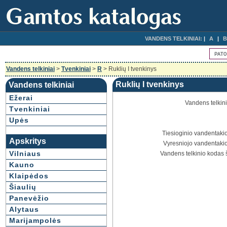
VANDENS TELKINIAI:
A
B
Vandens telkiniai
>
Tvenkiniai
>
R
> Ruklių I tvenkinys
Ruklių I tvenkinys
Vandens telkiniai
Ežerai
Vandens telkin
Tvenkiniai
Upės
Tiesioginio vandentakio
Apskritys
Vyresniojo vandentakio
Vilniaus
Vandens telkinio kodas 
Kauno
Klaipėdos
Šiaulių
Panevėžio
Alytaus
Marijampolės