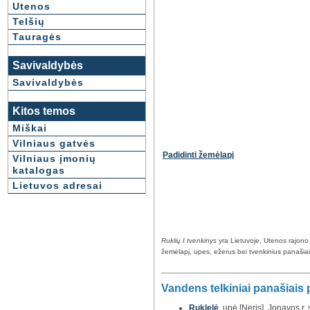
Utenos
Telšių
Tauragės
Savivaldybės
Savivaldybės
Kitos temos
Miškai
Vilniaus gatvės
Padidinti žemėlapį
Vilniaus įmonių
katalogas
Lietuvos adresai
Ruklių I tvenkinys
yra Lietuvoje, Utenos rajono 
žemėlapį, upes, ežerus bei tvenkinius panašiais 
Vandens telkiniai panašiais
Ruklelė
, upė [Neris], Jonavos r. 