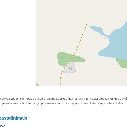
savivaldybėje, Šventosios baseine. Šiame kataloge galima rasti informaciją apie kai kuriuos pavirš
pavadinimais ir kt. Duomenys pateikiami informaciniais/pažintiniais tikslais ir gali būti netikslūs.
 pavadinimais
sav.