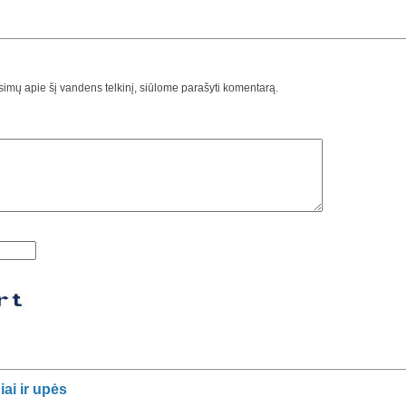
usimų apie šį vandens telkinį, siūlome parašyti komentarą.
iai ir upės