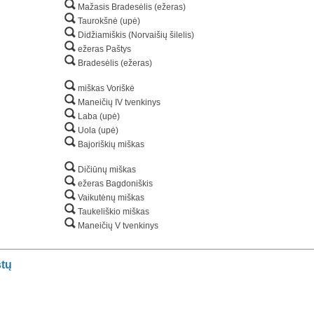
Mažasis Bradesėlis (ežeras)
Taurokšnė (upė)
Didžiamiškis (Norvaišių šilelis)
ežeras Paštys
Bradesėlis (ežeras)
miškas Voriškė
Maneičių IV tvenkinys
Laba (upė)
Uola (upė)
Bajoriškių miškas
Dičiūnų miškas
ežeras Bagdoniškis
Vaikutėnų miškas
Taukeliškio miškas
Maneičių V tvenkinys
stų