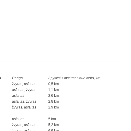
m
Danga
Apytikslis atstumas nuo kelio, km
žvyras, asfaltas
0,5 km
asfaltas, žvyras
1,1 km
asfaltas
2,6 km
asfaltas, žvyras
2,8 km
žvyras, asfaltas
2,9 km
asfaltas
5 km
žvyras, asfaltas
5,2 km
žvyras, asfaltas
6,9 km