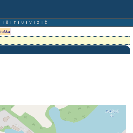
S
Š
T
U
V
Z
Ž