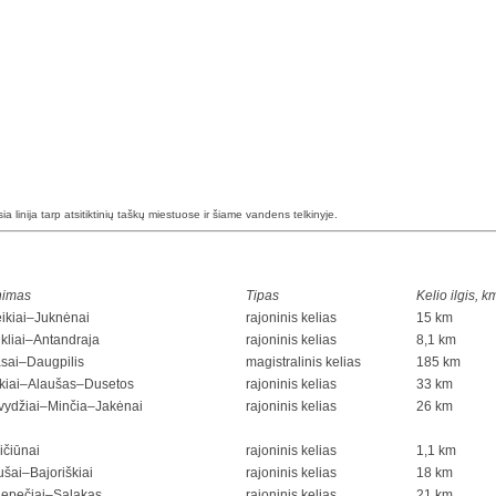
esia linija tarp atsitiktinių taškų miestuose ir šiame vandens telkinyje.
nimas
Tipas
Kelio ilgis, k
ikiai–Juknėnai
rajoninis kelias
15 km
kliai–Antandraja
rajoninis kelias
8,1 km
sai–Daugpilis
magistralinis kelias
185 km
kiai–Alaušas–Dusetos
rajoninis kelias
33 km
rvydžiai–Minčia–Jakėnai
rajoninis kelias
26 km
ičiūnai
rajoninis kelias
1,1 km
šai–Bajoriškiai
rajoninis kelias
18 km
lepečiai–Salakas
rajoninis kelias
21 km