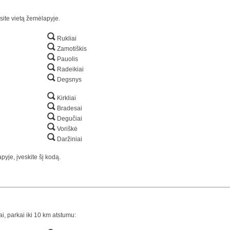
site vietą žemėlapyje.
Rukliai
Zamotiškis
Pauolis
Radeikiai
Degsnys
Kirkliai
Bradesai
Degučiai
Voriškė
Daržiniai
yje, įveskite šį kodą.
ai, parkai iki 10 km atstumu: