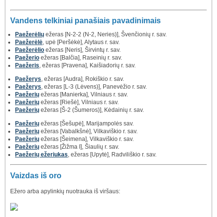
Vandens telkiniai panašiais pavadinimais
Paežerėlių
ežeras [N-2-2 (N-2, Neries)], Švenčionių r. sav.
Paežerėlė
, upė [Peršėkė], Alytaus r. sav.
Paežerėlio
ežeras [Neris], Širvintų r. sav.
Paežerio
ežeras [Balčia], Raseinių r. sav.
Paežeris
, ežeras [Pravena], Kaišiadorių r. sav.
Paežerys
, ežeras [Audra], Rokiškio r. sav.
Paežerys
, ežeras [L-3 (Lėvens)], Panevėžio r. sav.
Paežerių
ežeras [Manierka], Vilniaus r. sav.
Paežerių
ežeras [Riešė], Vilniaus r. sav.
Paežerių
ežeras [Š-2 (Šumeros)], Kėdainių r. sav.
Paežerių
ežeras [Šešupė], Marijampolės sav.
Paežerių
ežeras [Vabalkšnė], Vilkaviškio r. sav.
Paežerių
ežeras [Šeimena], Vilkaviškio r. sav.
Paežerių
ežeras [Žižma I], Šiaulių r. sav.
Paežerių ežeriukas
, ežeras [Upytė], Radviliškio r. sav.
Vaizdas iš oro
Ežero arba apylinkių nuotrauka iš viršaus: