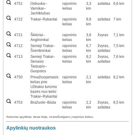
4751
Ostruvka–
rajoninis
3,3
asfaltas
6,6 km
Varnikai–
kelias
km
Jachtklubas
4722
Trakai–Rykantai
rajoninis
8,8
asfaltas
7 km
kelias
km
4721
Šklėriai–
rajoninis
3,6
žvyras
7,1 km
Anglininkai
kelias
km
4712
Senieji Trakai–
rajoninis
6,7
žvyras,
7,5 km
Šventininkai
kelias
km
asfaltas
4713
Senieji Trakai–
rajoninis
9,2
žvyras,
7,6 km
Senasis
kelias
km
asfaltas
Tarpupis–
Guopstos
4750
Privažiuojamasis
rajoninis
2,1
asfaltas
8,2 km
kelias prie
kelias
km
Užtrakio turizmo
bazės nuo kelio
Trakai–Rykantai
4753
Bražuolė–Būda
rajoninis
2,2
žvyras,
8,5 km
kelias
km
asfaltas
Atstumai apytikriai, tiesia linija, neatsižvelgiant į tarpinius kelius.
Apylinkių nuotraukos