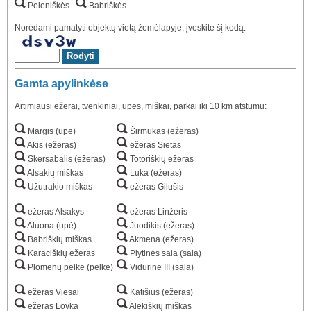
Peleniškės
Babriškės
Norėdami pamatyti objektų vietą žemėlapyje, įveskite šį kodą.
Gamta apylinkėse
Artimiausi ežerai, tvenkiniai, upės, miškai, parkai iki 10 km atstumu:
Margis (upė)
Širmukas (ežeras)
Akis (ežeras)
ežeras Sietas
Skersabalis (ežeras)
Totoriškių ežeras
Alsakių miškas
Luka (ežeras)
Užutrakio miškas
ežeras Gilušis
ežeras Alsakys
ežeras Linžeris
Aluona (upė)
Juodikis (ežeras)
Babriškių miškas
Akmena (ežeras)
Karaciškių ežeras
Plytinės sala (sala)
Plomėnų pelkė (pelkė)
Vidurinė III (sala)
ežeras Viesai
Katišius (ežeras)
ežeras Lovka
Alekiškių miškas