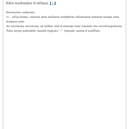
Kitos nuotraukos iš viršaus:
1
|
2
Nuotraukos valdymas:
+/- : arčiau/toliau; rodoma vieta keičiama rodyklėmis viršutiniame kairiame kampe arba
tempiant pele.
Jei nuotrauka nerodoma, tai reiškia, kad ši teritorija tokiu masteliu dar nenufotografuota.
Tokiu atveju pakeiskite mastelį mygtuku "-": matysite vaizdą iš aukščiau.