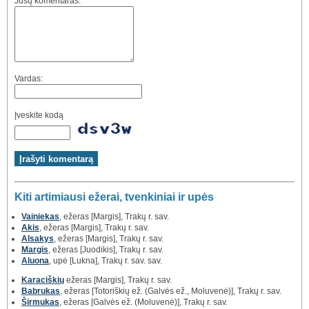
Jūsų komentaras:
Vardas:
Įveskite kodą
Kiti artimiausi ežerai, tvenkiniai ir upės
Vainiekas
, ežeras [Margis], Trakų r. sav.
Akis
, ežeras [Margis], Trakų r. sav.
Alsakys
, ežeras [Margis], Trakų r. sav.
Margis
, ežeras [Juodikis], Trakų r. sav.
Aluona
, upė [Lukna], Trakų r. sav. sav.
Karaciškių
ežeras [Margis], Trakų r. sav.
Babrukas
, ežeras [Totoriškių ež. (Galvės ež., Moluvenė)], Trakų r. sav.
Širmukas
, ežeras [Galvės ež. (Moluvenė)], Trakų r. sav.