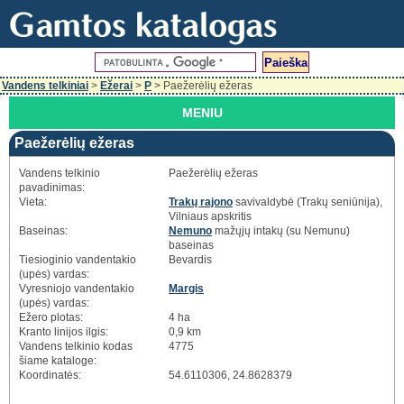
Vandens telkiniai
>
Ežerai
>
P
> Paežerėlių ežeras
MENIU
Paežerėlių ežeras
Vandens telkinio
Paežerėlių ežeras
pavadinimas:
Vieta:
Trakų rajono
savivaldybė (Trakų seniūnija),
Vilniaus apskritis
Baseinas:
Nemuno
mažųjų intakų (su Nemunu)
baseinas
Tiesioginio vandentakio
Bevardis
(upės) vardas:
Vyresniojo vandentakio
Margis
(upės) vardas:
Ežero plotas:
4 ha
Kranto linijos ilgis:
0,9 km
Vandens telkinio kodas
4775
šiame kataloge:
Koordinatės:
54.6110306, 24.8628379