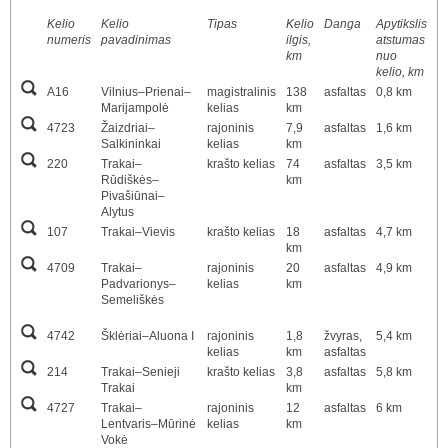
Kelio
Kelio
Tipas
Kelio
Danga
Apytikslis
numeris
pavadinimas
ilgis,
atstumas
km
nuo
kelio, km
A16
Vilnius–Prienai–
magistralinis
138
asfaltas
0,8 km
Marijampolė
kelias
km
4723
Žaizdriai–
rajoninis
7,9
asfaltas
1,6 km
Salkininkai
kelias
km
220
Trakai–
krašto kelias
74
asfaltas
3,5 km
Rūdiškės–
km
Pivašiūnai–
Alytus
107
Trakai–Vievis
krašto kelias
18
asfaltas
4,7 km
km
4709
Trakai–
rajoninis
20
asfaltas
4,9 km
Padvarionys–
kelias
km
Semeliškės
4742
Šklėriai–Aluona I
rajoninis
1,8
žvyras,
5,4 km
kelias
km
asfaltas
214
Trakai–Senieji
krašto kelias
3,8
asfaltas
5,8 km
Trakai
km
4727
Trakai–
rajoninis
12
asfaltas
6 km
Lentvaris–Mūrinė
kelias
km
Vokė