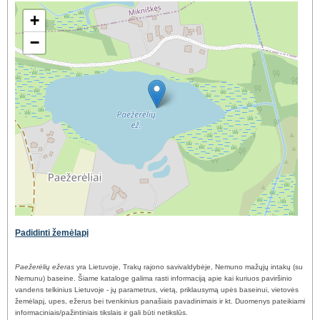
+
−
Padidinti žemėlapį
Paežerėlių ežeras
yra Lietuvoje, Trakų rajono savivaldybėje, Nemuno mažųjų intakų (su
Nemunu) baseine. Šiame kataloge galima rasti informaciją apie kai kuriuos paviršinio
vandens telkinius Lietuvoje - jų parametrus, vietą, priklausymą upės baseinui, vietovės
žemėlapį, upes, ežerus bei tvenkinius panašiais pavadinimais ir kt. Duomenys pateikiami
informaciniais/pažintiniais tikslais ir gali būti netikslūs.