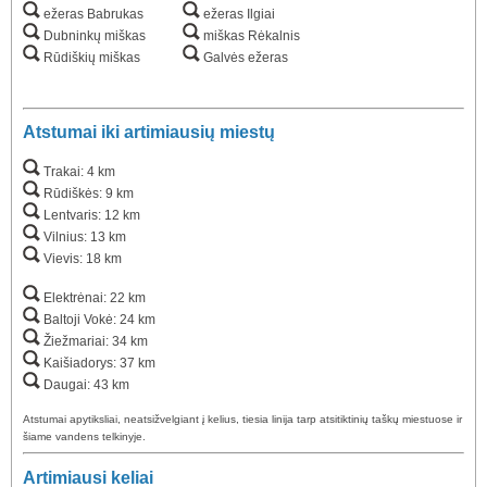
ežeras Babrukas
ežeras Ilgiai
Dubninkų miškas
miškas Rėkalnis
Rūdiškių miškas
Galvės ežeras
Atstumai iki artimiausių miestų
Trakai: 4 km
Rūdiškės: 9 km
Lentvaris: 12 km
Vilnius: 13 km
Vievis: 18 km
Elektrėnai: 22 km
Baltoji Vokė: 24 km
Žiežmariai: 34 km
Kaišiadorys: 37 km
Daugai: 43 km
Atstumai apytiksliai, neatsižvelgiant į kelius, tiesia linija tarp atsitiktinių taškų miestuose ir
šiame vandens telkinyje.
Artimiausi keliai