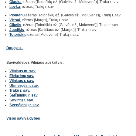
Olauka
, ežeras [Totoriškių ež. (Galvės ež., Moluvenė)], Trakų r. sav.
Lovka
, ežeras, Trakų r. sav.
Plomėnų
ežeras [Totoriškių ež. (Galvės ež., Moluvenė)], Trakų r. sav.
Viesai
, ežeras [Margis], Trakų r. sav.
Gilušis
, ežeras [Totoriškių ež. (Galvės ež., Moluvenė)], Trakų r. sav.
Juodikis
, ežeras [Katišiaus ež. (Margio)], Trakų r. sav.
Totoriškių
ežeras [Moluvenė], Trakų r. sav.
Daugiau...
Savivaldybės Vilniaus apskrityje:
Vilniaus m. sav.
Elektrėnų sav.
Vilniaus r. sav.
Ukmergės r. sav.
Trakų r. sav.
Šalčininkų r. sav.
Širvintų r. sav.
Švenčionių r. sav.
Visos savivaldybės