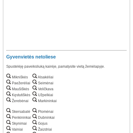
Gyvenvietės netoliese
Spustelėję paveiksliuką kairėje, pamatysite vietą žemėlapyje.
Mikniškės
Alsakėliai
Paežerėliai
Seimėnai
Maušiškės
Veličkava
Kęstutiškės
Užpelkiai
Žerebėnai
Markininkai
Skersabalė
Plomėnai
Penkininkai
Dubninkai
Skynimai
Gojus
Vainiai
Žaizdriai