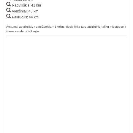
Radviliškis: 41 km
Viekšniai: 43 km
Pakruojis: 44 km
Atstumai apytiksliai, neatsižvelgiant į kelius, tiesia linija tarp atsitiktinių taškų miestuose ir
šiame vandens telkinyje.