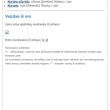
Norūnų ežerėlis
, ežeras [Zembrė], Alytaus r. sav.
Norupis
, upė [Vilkvedis], Šiaulių r. sav.
Vaizdas iš oro
Upės arba apylinkių nuotrauka iš viršaus:
Kitos nuotraukos iš viršaus:
1
|
2
Nuotraukos valdymas:
+/- : arčiau/toliau; rodoma vieta keičiama rodyklėmis viršutiniame kairiame kampe arba
tempiant pele.
Jei nuotrauka nerodoma, tai reiškia, kad ši teritorija tokiu masteliu dar nenufotografuota.
Tokiu atveju pakeiskite mastelį mygtuku "-": matysite vaizdą iš aukščiau.