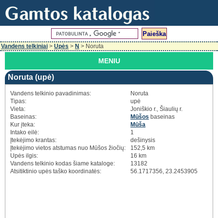
Vandens telkiniai
>
Upės
>
N
> Noruta
MENIU
Noruta (upė)
Vandens telkinio pavadinimas:
Noruta
Tipas:
upė
Vieta:
Joniškio r., Šiaulių r.
Baseinas:
Mūšos
baseinas
Kur įteka:
Mūša
Intako eilė:
1
Įtekėjimo krantas:
dešinysis
Įtekėjimo vietos atstumas nuo Mūšos žiočių:
152,5 km
Upės ilgis:
16 km
Vandens telkinio kodas šiame kataloge:
13182
Atsitiktinio upės taško koordinatės:
56.1717356, 23.2453905