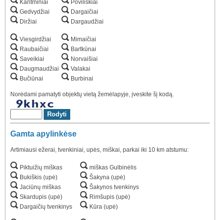
Kantminiai
Poviliškiai
Gedvydžiai
Dargaičiai
Diržiai
Dargaudžiai
Viesgirdžiai
Mimaičiai
Raubaičiai
Bartkūnai
Saveikiai
Norvaišiai
Daugmaudžiai
Valakai
Bučiūnai
Burbinai
Norėdami pamatyti objektų vietą žemėlapyje, įveskite šį kodą.
Gamta apylinkėse
Artimiausi ežerai, tvenkiniai, upės, miškai, parkai iki 10 km atstumu:
Piktuižių miškas
miškas Gulbinėlis
Bukiškis (upė)
Šakyna (upė)
Jaciūnų miškas
Šakynos tvenkinys
Skardupis (upė)
Rimšupis (upė)
Dargaičių tvenkinys
Kūra (upė)