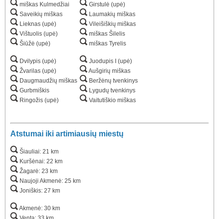
miškas Kulmedžiai
Girstulė (upė)
Saveikių miškas
Laumakių miškas
Lieknas (upė)
Vileišiškių miškas
Vištuolis (upė)
miškas Šilelis
Šiūžė (upė)
miškas Tyrelis
Dvilypis (upė)
Juodupis I (upė)
Žvarilas (upė)
Aušgirių miškas
Daugmaudžių miškas
Beržėnų tvenkinys
Gurbmiškis
Lygudų tvenkinys
Ringožis (upė)
Vaitutiškio miškas
Atstumai iki artimiausių miestų
Šiauliai: 21 km
Kuršėnai: 22 km
Žagarė: 23 km
Naujoji Akmenė: 25 km
Joniškis: 27 km
Akmenė: 30 km
Venta: 33 km