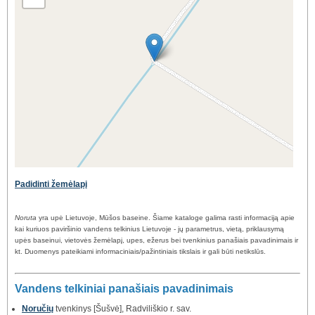
Padidinti žemėlapį
Noruta
yra upė Lietuvoje, Mūšos baseine. Šiame kataloge galima rasti informaciją apie
kai kuriuos paviršinio vandens telkinius Lietuvoje - jų parametrus, vietą, priklausymą
upės baseinui, vietovės žemėlapį, upes, ežerus bei tvenkinius panašiais pavadinimais ir
kt. Duomenys pateikiami informaciniais/pažintiniais tikslais ir gali būti netikslūs.
Vandens telkiniai panašiais pavadinimais
Noručių
tvenkinys [Šušvė], Radviliškio r. sav.