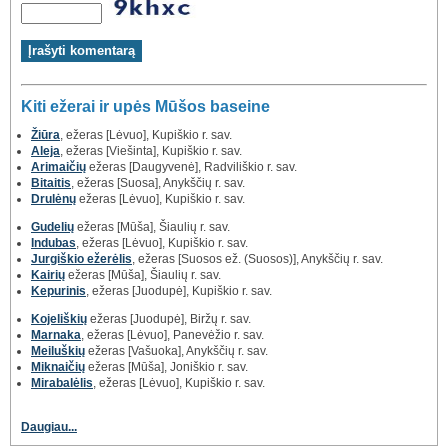
Kiti ežerai ir upės Mūšos baseine
Žiūra
, ežeras [Lėvuo], Kupiškio r. sav.
Aleja
, ežeras [Viešinta], Kupiškio r. sav.
Arimaičių
ežeras [Daugyvenė], Radviliškio r. sav.
Bitaitis
, ežeras [Suosa], Anykščių r. sav.
Drulėnų
ežeras [Lėvuo], Kupiškio r. sav.
Gudelių
ežeras [Mūša], Šiaulių r. sav.
Indubas
, ežeras [Lėvuo], Kupiškio r. sav.
Jurgiškio ežerėlis
, ežeras [Suosos ež. (Suosos)], Anykščių r. sav.
Kairių
ežeras [Mūša], Šiaulių r. sav.
Kepurinis
, ežeras [Juodupė], Kupiškio r. sav.
Kojeliškių
ežeras [Juodupė], Biržų r. sav.
Marnaka
, ežeras [Lėvuo], Panevėžio r. sav.
Meiluškių
ežeras [Vašuoka], Anykščių r. sav.
Miknaičių
ežeras [Mūša], Joniškio r. sav.
Mirabalėlis
, ežeras [Lėvuo], Kupiškio r. sav.
Daugiau...