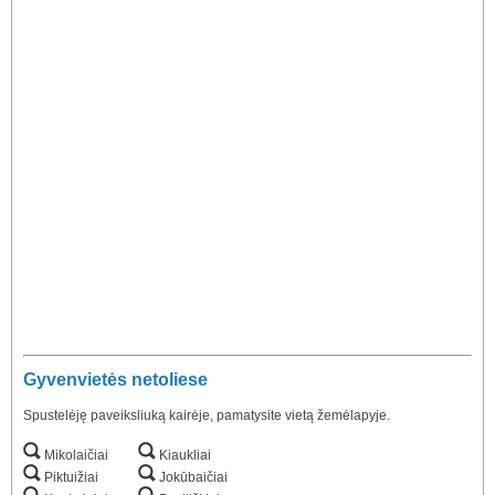
Gyvenvietės netoliese
Spustelėję paveiksliuką kairėje, pamatysite vietą žemėlapyje.
Mikolaičiai
Kiaukliai
Piktuižiai
Jokūbaičiai