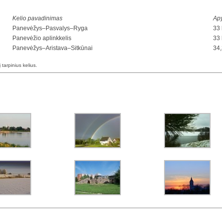
Kelio pavadinimas
Apy
Panevėžys–Pasvalys–Ryga
33
Panevėžio aplinkkelis
33
Panevėžys–Aristava–Sitkūnai
34
į tarpinius kelius.