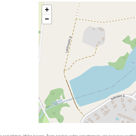
+
−
o savivaldybėje, Mūšos baseine. Šiame kataloge galima rasti informaciją apie kai kuriuos paviršini