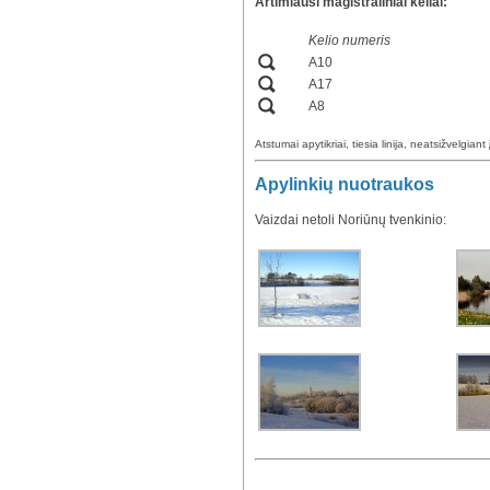
Artimiausi magistraliniai keliai:
Kelio numeris
A10
A17
A8
Atstumai apytikriai, tiesia linija, neatsižvelgiant 
Apylinkių nuotraukos
Vaizdai netoli Noriūnų tvenkinio: