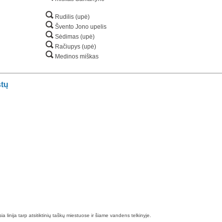
Rudilis (upė)
Švento Jono upelis
Sėdimas (upė)
Račiupys (upė)
Medinos miškas
stų
esia linija tarp atsitiktinių taškų miestuose ir šiame vandens telkinyje.