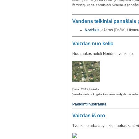
žemėlapį, upes, ežerus bei tvenkinius panašiais 
Vandens telkiniai panašiais
Noriškis
, ežeras [Enčia], Ukmerg
Vaizdas nuo kelio
Nuotraukos netoli Noriūnų tvenkinio:
Data: 2012 birželis
Vaizdo vieta ir kryptis keičiama rodyklėmis arb
Padidinti nuotrauką
Vaizdas iš oro
Tvenkinio arba apylinkių nuotrauka iš v