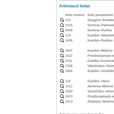
Artimiausi keliai
Kelio numeris
Kelio pavadinimas
122
Daugpilis–Rokišk
2415
Noriūnai–Palėven
2409
Noriūnai–Rudiliai
124
Kupiškis–Vabalnin
2406
Kupiškis–Rudiliai
2407
Kupiškis–Miliūnai
2422
Privažiuojamasis k
2411
Kupiškis–Kuosėnai
1309
Vabalninkas–Salam
2404
Kupiškis–Virbališk
118
Kupiškis–Utena
2412
Akmeniai–Miliūnai
2403
Slavinčiškis–Adom
2423
Privažiuojamasis k
2413
Antašava–Akmenia