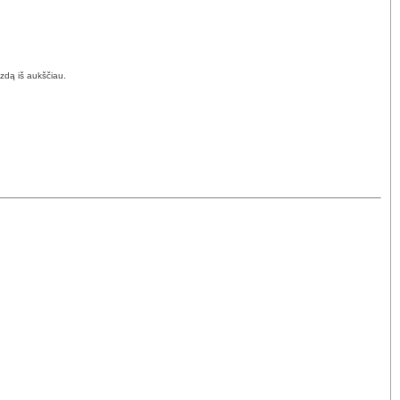
izdą iš aukščiau.