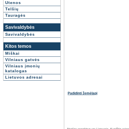
Utenos
Telšių
Tauragės
Savivaldybės
Savivaldybės
Kitos temos
Miškai
Vilniaus gatvės
Vilniaus įmonių
katalogas
Lietuvos adresai
Padidinti žemėlapį
Noriūnų tvenkinys
yra Lietuvoje, Kupiškio rajon