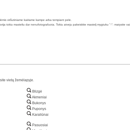
klėmis viršutiniame kairiame kampe arba tempiant pele.
torija tokiu masteliu dar nenufotografuota. Tokiu atveju pakeiskite mastelį mygtuku "-": matysite va
site vietą žemėlapyje.
Blizgė
Akmeniai
Bukonys
Puponys
Karaliūnai
Pasuosiai