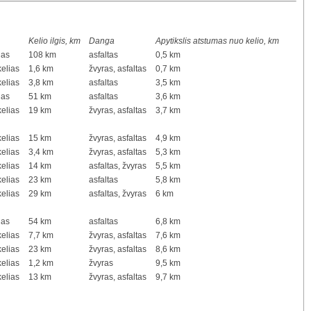
Kelio ilgis, km
Danga
Apytikslis atstumas nuo kelio, km
ias
108 km
asfaltas
0,5 km
kelias
1,6 km
žvyras, asfaltas
0,7 km
kelias
3,8 km
asfaltas
3,5 km
ias
51 km
asfaltas
3,6 km
kelias
19 km
žvyras, asfaltas
3,7 km
kelias
15 km
žvyras, asfaltas
4,9 km
kelias
3,4 km
žvyras, asfaltas
5,3 km
kelias
14 km
asfaltas, žvyras
5,5 km
kelias
23 km
asfaltas
5,8 km
kelias
29 km
asfaltas, žvyras
6 km
ias
54 km
asfaltas
6,8 km
kelias
7,7 km
žvyras, asfaltas
7,6 km
kelias
23 km
žvyras, asfaltas
8,6 km
kelias
1,2 km
žvyras
9,5 km
kelias
13 km
žvyras, asfaltas
9,7 km