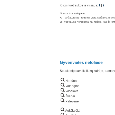
Kitos nuotraukos iš viršaus:
1
|
2
Nuotraukos valdymas:
+/- : arčiau/toliau; rodoma vieta keičiama rody
Jei nuotrauka nerodoma, tai reiškia, kad ši teri
Gyvenvietės netoliese
Spustelėję paveiksliuką kairėje, pamaty
Noriūnai
Vaideginė
Vasalava
Žvėriai
Palėvenė
Aukštaičiai