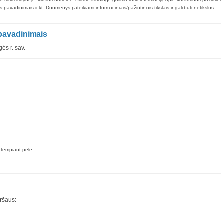
pavadinimais ir kt. Duomenys pateikiami informaciniais/pažintiniais tikslais ir gali būti netikslūs.
 pavadinimais
ės r. sav.
a tempiant pele.
iršaus: