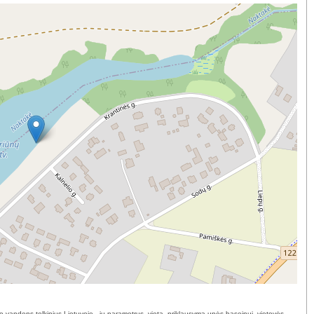
o vandens telkinius Lietuvoje - jų parametrus, vietą, priklausymą upės baseinui, vietovės