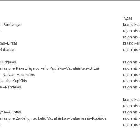
Tipas
is–Panevėžys
krašto kel
ė
rajoninis 
rajoninis 
kas–Biržai
krašto kel
–Subačius
rajoninis 
–Gudgalys
rajoninis 
elias prie Paketūrių nuo kelio Kupiškis–Vabalninkas–Biržai
rajoninis 
–Naiviai–Misiukiškis
rajoninis 
iestis–Kupiškis
rajoninis 
iai–Pandėlys
rajoninis 
krašto kel
rajoninis 
ynė–Aluotas
rajoninis 
elias prie Žaidelių nuo kelio Vabalninkas–Salamiestis–Kupiškis
rajoninis 
i
rajoninis 