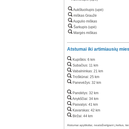
Aukštuoliupis (upė)
miškas Graužė
Augulio miškas
Šarkupis (upė)
Margės miškas
Atstumai iki artimiausių mie
Kupiškis: 6 km
Subačius: 11 km
Vabalninkas: 21 km
Troškūnai: 25 km
Panevėžys: 32 km
Pandėlys: 32 km
Anykščiai: 34 km
Pasvalys: 41 km
Kavarskas: 42 km
Biržai: 44 km
Atstumai apytiksliai, neatsižvelgiant į kelius, ti