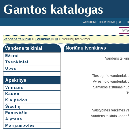
VANDENS TELKINIAI:
A
B
Vandens telkiniai
>
Tvenkiniai
>
N
> Noriūnų tvenkinys
Noriūnų tvenkinys
Vandens telkiniai
Ežerai
Vandens telkin
Tvenkiniai
Upės
Tiesioginio vandentakio
Apskritys
Vyresniojo vandentakio
Vilniaus
Santakos atstumas nuo
T
Kauno
Klaipėdos
Šiaulių
Valstybinės reikšmės va
Panevėžio
Vandens telkinio kodas 
Alytaus
Marijampolės