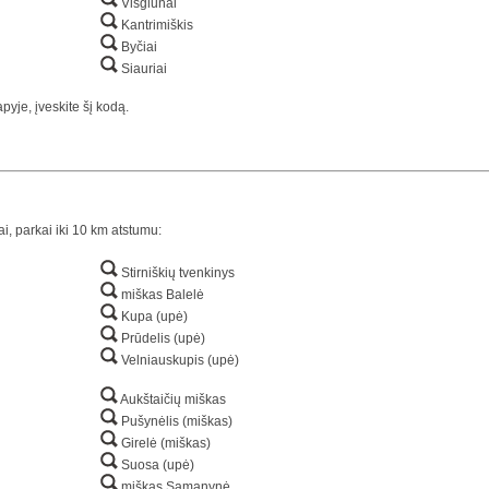
Visgiūnai
Kantrimiškis
Byčiai
Siauriai
yje, įveskite šį kodą.
ai, parkai iki 10 km atstumu:
Stirniškių tvenkinys
miškas Balelė
Kupa (upė)
Prūdelis (upė)
Velniauskupis (upė)
Aukštaičių miškas
Pušynėlis (miškas)
Girelė (miškas)
Suosa (upė)
miškas Samanynė