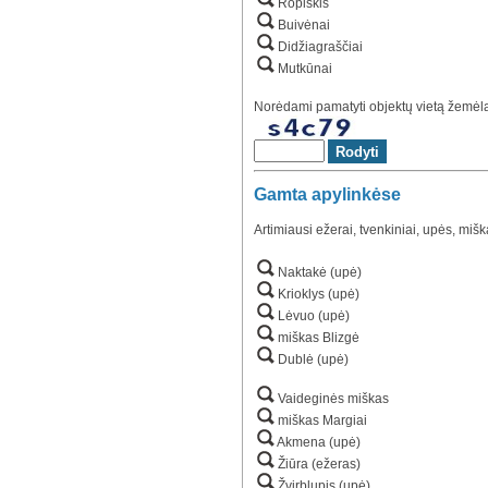
Ropiškis
Buivėnai
Didžiagraščiai
Mutkūnai
Norėdami pamatyti objektų vietą žemėlap
Gamta apylinkėse
Artimiausi ežerai, tvenkiniai, upės, mišk
Naktakė (upė)
Krioklys (upė)
Lėvuo (upė)
miškas Blizgė
Dublė (upė)
Vaideginės miškas
miškas Margiai
Akmena (upė)
Žiūra (ežeras)
Žvirblupis (upė)