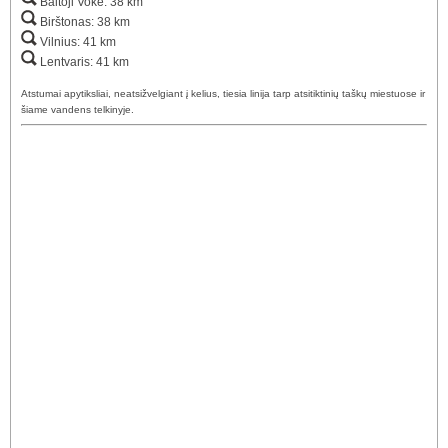
Baltoji Vokė: 38 km
Birštonas: 38 km
Vilnius: 41 km
Lentvaris: 41 km
Atstumai apytiksliai, neatsižvelgiant į kelius, tiesia linija tarp atsitiktinių taškų miestuose ir
šiame vandens telkinyje.