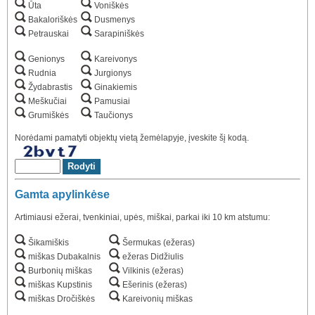
Ūta
Voniškės
Bakaloriškės
Dusmenys
Petrauskai
Sarapiniškės
Genionys
Kareivonys
Rudnia
Jurgionys
Žydabrastis
Ginakiemis
Meškučiai
Pamusiai
Grumiškės
Taučionys
Norėdami pamatyti objektų vietą žemėlapyje, įveskite šį kodą.
Gamta apylinkėse
Artimiausi ežerai, tvenkiniai, upės, miškai, parkai iki 10 km atstumu:
Šikamiškis
Šermukas (ežeras)
miškas Dubakalnis
ežeras Didžiulis
Burbonių miškas
Vilkinis (ežeras)
miškas Kupstinis
Ešerinis (ežeras)
miškas Dročiškės
Kareivonių miškas