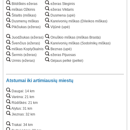
Bildiškės ežeras
ežeras Steginis
miškas Ožkinis
ežeras Viktaris
Šilaitis (miškas)
Dusmena (upė)
Dusmenų miškas
Kareivonių miškas (Dileikos miškas)
Pikčiukas (ežeras)
Vijūnė (upė)
Juodžiukas (ežeras)
Onuškio miškas (miškas Brasta)
Švenčius (ežeras)
Kareivonių miškas (Sodolnikų miškas)
miškas Koplyčkalnis
Beznas (upė)
Šermis (ežeras)
ežeras Pijuosas
Urmis (ežeras)
Gėjaus pelkė (pelkė)
Atstumai iki artimiausių miestų
Daugai: 14 km
Varėna: 21 km
Rūdiškės: 21 km
Alytus: 31 km
Jieznas: 32 km
Trakai: 34 km