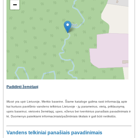
−
Padidinti žemėlapį
Musė
yra upė Lietuvoje, Merkio baseine. Šiame kataloge galima rasti informaciją apie
kai kuriuos paviršinio vandens telkinius Lietuvoje - jų parametrus, vietą, priklausymą
upės baseinui, vietovės žemėlapį, upes, ežerus bei tvenkinius panašiais pavadinimais ir
kt. Duomenys pateikiami informaciniais/pažintiniais tikslais ir gali būti netikslūs.
Vandens telkiniai panašiais pavadinimais