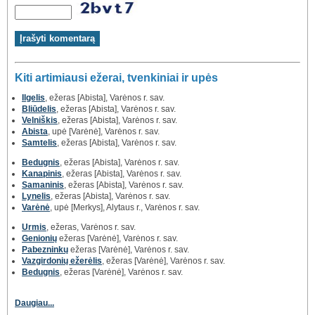
Kiti artimiausi ežerai, tvenkiniai ir upės
Ilgelis
, ežeras [Abista], Varėnos r. sav.
Bliūdelis
, ežeras [Abista], Varėnos r. sav.
Velniškis
, ežeras [Abista], Varėnos r. sav.
Abista
, upė [Varėnė], Varėnos r. sav.
Samtelis
, ežeras [Abista], Varėnos r. sav.
Bedugnis
, ežeras [Abista], Varėnos r. sav.
Kanapinis
, ežeras [Abista], Varėnos r. sav.
Samaninis
, ežeras [Abista], Varėnos r. sav.
Lynelis
, ežeras [Abista], Varėnos r. sav.
Varėnė
, upė [Merkys], Alytaus r., Varėnos r. sav.
Urmis
, ežeras, Varėnos r. sav.
Genionių
ežeras [Varėnė], Varėnos r. sav.
Pabezninkų
ežeras [Varėnė], Varėnos r. sav.
Vazgirdonių ežerėlis
, ežeras [Varėnė], Varėnos r. sav.
Bedugnis
, ežeras [Varėnė], Varėnos r. sav.
Daugiau...