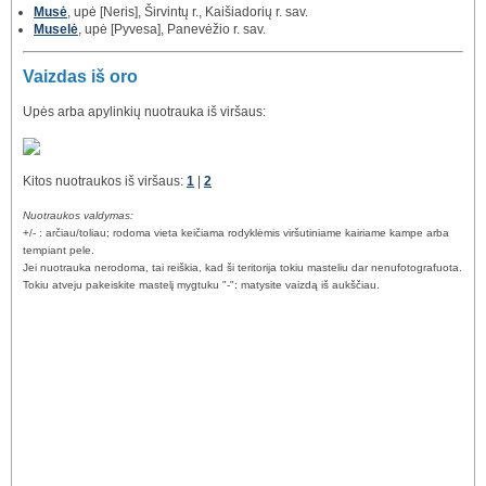
Musė
, upė [Neris], Širvintų r., Kaišiadorių r. sav.
Muselė
, upė [Pyvesa], Panevėžio r. sav.
Vaizdas iš oro
Upės arba apylinkių nuotrauka iš viršaus:
Kitos nuotraukos iš viršaus:
1
|
2
Nuotraukos valdymas:
+/- : arčiau/toliau; rodoma vieta keičiama rodyklėmis viršutiniame kairiame kampe arba
tempiant pele.
Jei nuotrauka nerodoma, tai reiškia, kad ši teritorija tokiu masteliu dar nenufotografuota.
Tokiu atveju pakeiskite mastelį mygtuku "-": matysite vaizdą iš aukščiau.