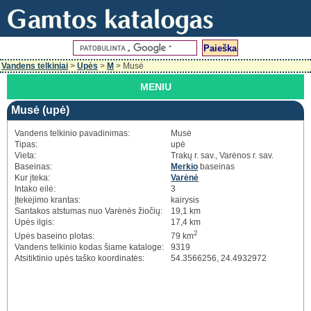
Vandens telkiniai
>
Upės
>
M
> Musė
MENIU
Musė (upė)
Vandens telkinio pavadinimas:
Musė
Tipas:
upė
Vieta:
Trakų r. sav., Varėnos r. sav.
Baseinas:
Merkio
baseinas
Kur įteka:
Varėnė
Intako eilė:
3
Įtekėjimo krantas:
kairysis
Santakos atstumas nuo Varėnės žiočių:
19,1 km
Upės ilgis:
17,4 km
2
Upės baseino plotas:
79 km
Vandens telkinio kodas šiame kataloge:
9319
Atsitiktinio upės taško koordinatės:
54.3566256, 24.4932972