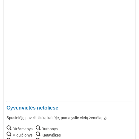
Gyvenvietės netoliese
Spustelėję paveiksliuką kairėje, pamatysite vietą žemėlapyje.
Diržamenys
Burbonys
Miguičionys
Kietaviškės