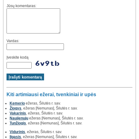
Jūsų komentaras:
Vardas:
Įveskite kodą
Kiti artimiausi ežerai, tvenkiniai ir upės
Kemerio
ežeras, Šilutės r. sav.
Žiogys
, ežeras [Nemunas], Šilutės r. sav.
Vakarinis
, ežeras, Šilutės r. sav.
Naujienujų
ežeras [Nemunas], Šilutės r. sav.
Tunžiogis
, ežeras [Nemunas], Šilutės r. sav.
Vidurinis
, ežeras, Šilutės r. sav.
Ilgasis
, ežeras [Nemunas], Šilutės r. sav.