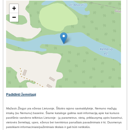
+
−
Padidinti žemėlapį
Mažasis Žiogys
yra ežeras Lietuvoje, Šilutės rajono savivaldybėje, Nemuno mažųjų
intakų (su Nemunu) baseine. Šiame kataloge galima rasti informaciją apie kai kuriuos
paviršinio vandens telkinius Lietuvoje - jų parametrus, vietą, priklausymą upės baseinui,
vietovės žemėlapį, upes, ežerus bei tvenkinius panašiais pavadinimais ir kt. Duomenys
pateikiami informaciniais/pažintiniais tikslais ir gali būti netikslūs.