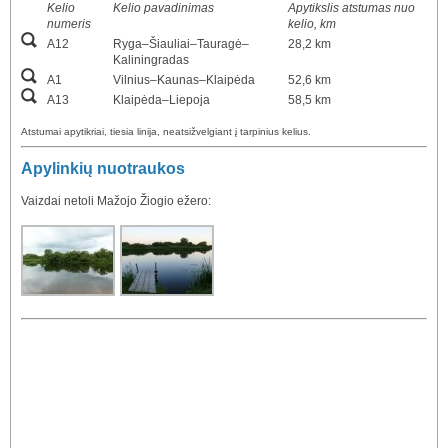
Kelio
Kelio pavadinimas
Apytikslis atstumas nuo
numeris
kelio, km
A12
Ryga–Šiauliai–Tauragė–
28,2 km
Kaliningradas
A1
Vilnius–Kaunas–Klaipėda
52,6 km
A13
Klaipėda–Liepoja
58,5 km
Atstumai apytikriai, tiesia linija, neatsižvelgiant į tarpinius kelius.
Apylinkių nuotraukos
Vaizdai netoli Mažojo Žiogio ežero: