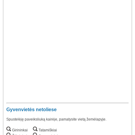
Gyvenvietės netoliese
Spustelėję paveiksliuką kairėje, pamatysite vietą žemėlapyje.
Girininkai
Tatamiškiai