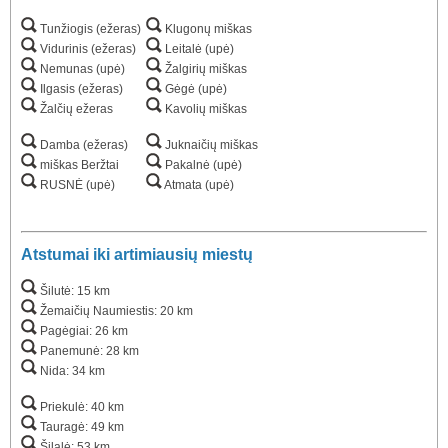
Tunžiogis (ežeras)
Klugonų miškas
Vidurinis (ežeras)
Leitalė (upė)
Nemunas (upė)
Žalgirių miškas
Ilgasis (ežeras)
Gėgė (upė)
Žalčių ežeras
Kavolių miškas
Damba (ežeras)
Juknaičių miškas
miškas Beržtai
Pakalnė (upė)
RUSNĖ (upė)
Atmata (upė)
Atstumai iki artimiausių miestų
Šilutė: 15 km
Žemaičių Naumiestis: 20 km
Pagėgiai: 26 km
Panemunė: 28 km
Nida: 34 km
Priekulė: 40 km
Tauragė: 49 km
Šilalė: 53 km