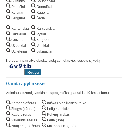
Šilininkai
Sausgalviai
Paleičiai
Domaičiai
Kūlynai
Kūgeliai
Leitgiriai
Šėriai
Kanteriškiai
Karceviškiai
Jakšteliai
Vyžiai
Galzdonai
Klugonai
Užpelkiai
Vileikiai
Užliekniai
Juknaičiai
Norėdami pamatyti objektų vietą žemėlapyje, įveskite šį kodą.
Gamta apylinkėse
Artimiausi ežerai, tvenkiniai, upės, miškai, parkai iki 10 km atstumu:
Kemerio ežeras
miškas Medžioklės Pelkė
Žiogys (ežeras)
Leitgirių miškas
Kapų ežeras
Kūlynų miškas
Vakarinis ežeras
Leitė (upė)
Naujienujų ežeras
Матросовка (upė)