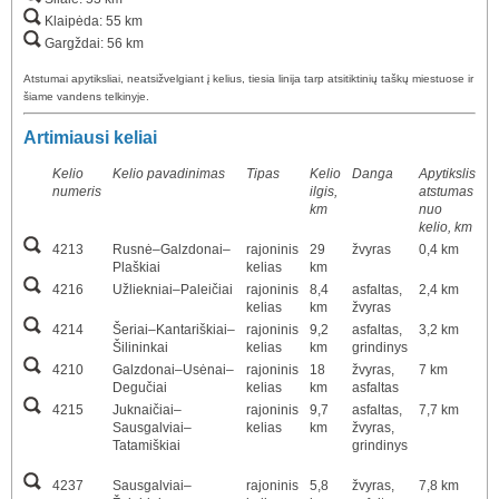
Klaipėda: 55 km
Gargždai: 56 km
Atstumai apytiksliai, neatsižvelgiant į kelius, tiesia linija tarp atsitiktinių taškų miestuose ir
šiame vandens telkinyje.
Artimiausi keliai
Kelio
Kelio pavadinimas
Tipas
Kelio
Danga
Apytikslis
numeris
ilgis,
atstumas
km
nuo
kelio, km
4213
Rusnė–Galzdonai–
rajoninis
29
žvyras
0,4 km
Plaškiai
kelias
km
4216
Užliekniai–Paleičiai
rajoninis
8,4
asfaltas,
2,4 km
kelias
km
žvyras
4214
Šeriai–Kantariškiai–
rajoninis
9,2
asfaltas,
3,2 km
Šilininkai
kelias
km
grindinys
4210
Galzdonai–Usėnai–
rajoninis
18
žvyras,
7 km
Degučiai
kelias
km
asfaltas
4215
Juknaičiai–
rajoninis
9,7
asfaltas,
7,7 km
Sausgalviai–
kelias
km
žvyras,
Tatamiškiai
grindinys
4237
Sausgalviai–
rajoninis
5,8
žvyras,
7,8 km