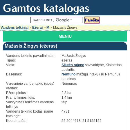
Vandens telkiniai
>
Ežerai
>
M
> Mažasis Žiogys
MENIU
Mažasis Žiogys (ežeras)
Vandens telkinio pavadinimas:
Mažasis Žiogys
Tipas:
ežeras
Vieta:
Šilutės rajono
savivaldybė, Klaipėdos
apskritis
Baseinas:
Nemuno
mažųjų intakų (su Nemunu)
baseinas
Vyresniojo vandentakio (upės)
Nemunas
vardas:
Ežero plotas:
2,8 ha
Kranto linijos ilgis:
1,4 km
Valstybinės reikšmės vandens
taip
telkinys:
Vandens telkinio kodas šiame
4731
kataloge:
Koordinatės:
55.2044678, 21.5155152