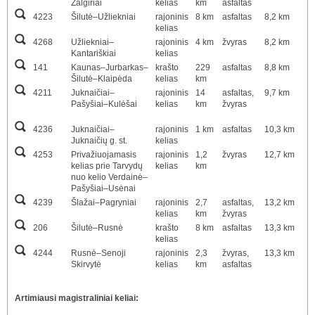
Žalgiriai
kelias
km
asfaltas
4223
Šilutė–Užliekniai
rajoninis
8 km
asfaltas
8,2 km
kelias
4268
Užliekniai–
rajoninis
4 km
žvyras
8,2 km
Kantariškiai
kelias
141
Kaunas–Jurbarkas–
krašto
229
asfaltas
8,8 km
Šilutė–Klaipėda
kelias
km
4211
Juknaičiai–
rajoninis
14
asfaltas,
9,7 km
Pašyšiai–Kulėšai
kelias
km
žvyras
4236
Juknaičiai–
rajoninis
1 km
asfaltas
10,3 km
Juknaičių g. st.
kelias
4253
Privažiuojamasis
rajoninis
1,2
žvyras
12,7 km
kelias prie Tarvydų
kelias
km
nuo kelio Verdainė–
Pašyšiai–Usėnai
4239
Šlažai–Pagryniai
rajoninis
2,7
asfaltas,
13,2 km
kelias
km
žvyras
206
Šilutė–Rusnė
krašto
8 km
asfaltas
13,3 km
kelias
4244
Rusnė–Senoji
rajoninis
2,3
žvyras,
13,3 km
Skirvytė
kelias
km
asfaltas
Artimiausi magistraliniai keliai: