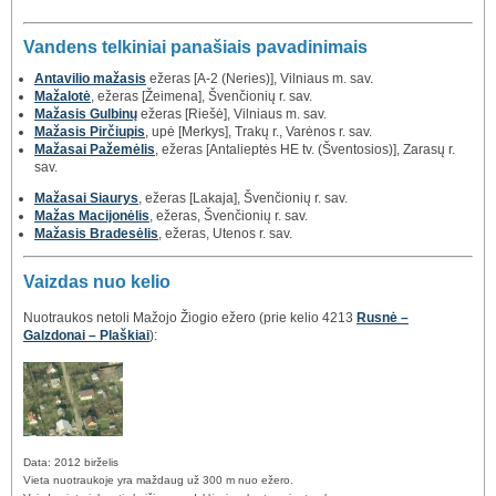
Vandens telkiniai panašiais pavadinimais
Antavilio mažasis
ežeras [A-2 (Neries)], Vilniaus m. sav.
Mažalotė
, ežeras [Žeimena], Švenčionių r. sav.
Mažasis Gulbinų
ežeras [Riešė], Vilniaus m. sav.
Mažasis Pirčiupis
, upė [Merkys], Trakų r., Varėnos r. sav.
Mažasai Pažemėlis
, ežeras [Antalieptės HE tv. (Šventosios)], Zarasų r.
sav.
Mažasai Siaurys
, ežeras [Lakaja], Švenčionių r. sav.
Mažas Macijonėlis
, ežeras, Švenčionių r. sav.
Mažasis Bradesėlis
, ežeras, Utenos r. sav.
Vaizdas nuo kelio
Nuotraukos netoli Mažojo Žiogio ežero (prie kelio 4213
Rusnė –
Galzdonai – Plaškiai
):
Data: 2012 birželis
Vieta nuotraukoje yra maždaug už 300 m nuo ežero.