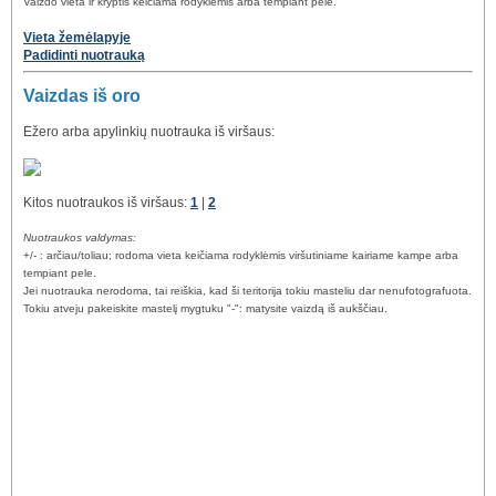
Vaizdo vieta ir kryptis keičiama rodyklėmis arba tempiant pele.
Vieta žemėlapyje
Padidinti nuotrauką
Vaizdas iš oro
Ežero arba apylinkių nuotrauka iš viršaus:
Kitos nuotraukos iš viršaus:
1
|
2
Nuotraukos valdymas:
+/- : arčiau/toliau; rodoma vieta keičiama rodyklėmis viršutiniame kairiame kampe arba
tempiant pele.
Jei nuotrauka nerodoma, tai reiškia, kad ši teritorija tokiu masteliu dar nenufotografuota.
Tokiu atveju pakeiskite mastelį mygtuku "-": matysite vaizdą iš aukščiau.