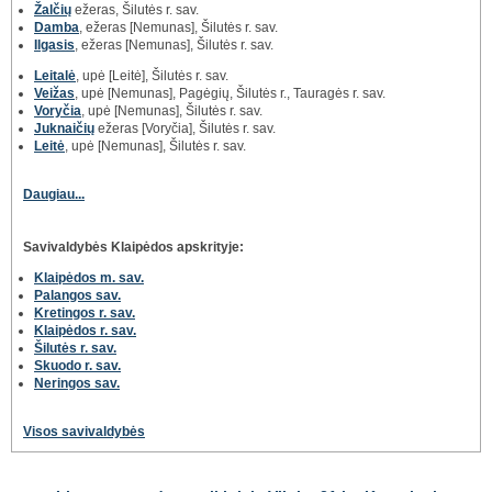
Žalčių
ežeras, Šilutės r. sav.
Damba
, ežeras [Nemunas], Šilutės r. sav.
Ilgasis
, ežeras [Nemunas], Šilutės r. sav.
Leitalė
, upė [Leitė], Šilutės r. sav.
Veižas
, upė [Nemunas], Pagėgių, Šilutės r., Tauragės r. sav.
Voryčia
, upė [Nemunas], Šilutės r. sav.
Juknaičių
ežeras [Voryčia], Šilutės r. sav.
Leitė
, upė [Nemunas], Šilutės r. sav.
Daugiau...
Savivaldybės Klaipėdos apskrityje:
Klaipėdos m. sav.
Palangos sav.
Kretingos r. sav.
Klaipėdos r. sav.
Šilutės r. sav.
Skuodo r. sav.
Neringos sav.
Visos savivaldybės