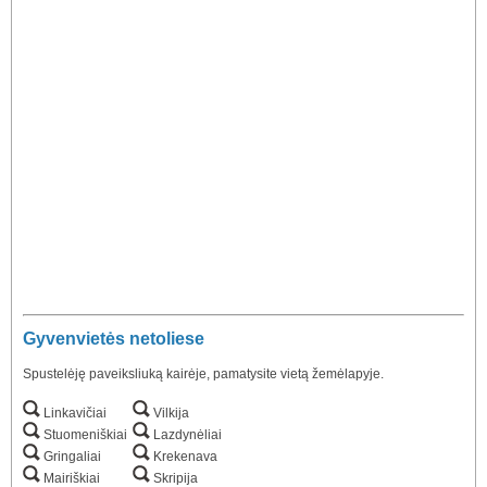
Gyvenvietės netoliese
Spustelėję paveiksliuką kairėje, pamatysite vietą žemėlapyje.
Linkavičiai
Vilkija
Stuomeniškiai
Lazdynėliai
Gringaliai
Krekenava
Mairiškiai
Skripija