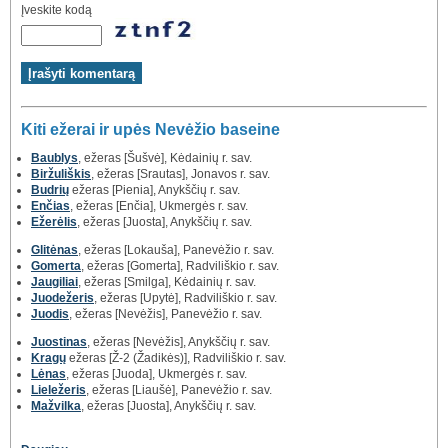
Įveskite kodą
Kiti ežerai ir upės Nevėžio baseine
Baublys
, ežeras [Šušvė], Kėdainių r. sav.
Biržuliškis
, ežeras [Srautas], Jonavos r. sav.
Budrių
ežeras [Pienia], Anykščių r. sav.
Enčias
, ežeras [Enčia], Ukmergės r. sav.
Ežerėlis
, ežeras [Juosta], Anykščių r. sav.
Glitėnas
, ežeras [Lokauša], Panevėžio r. sav.
Gomerta
, ežeras [Gomerta], Radviliškio r. sav.
Jaugiliai
, ežeras [Smilga], Kėdainių r. sav.
Juodežeris
, ežeras [Upytė], Radviliškio r. sav.
Juodis
, ežeras [Nevėžis], Panevėžio r. sav.
Juostinas
, ežeras [Nevėžis], Anykščių r. sav.
Kragų
ežeras [Ž-2 (Žadikės)], Radviliškio r. sav.
Lėnas
, ežeras [Juoda], Ukmergės r. sav.
Lieležeris
, ežeras [Liaušė], Panevėžio r. sav.
Mažvilka
, ežeras [Juosta], Anykščių r. sav.