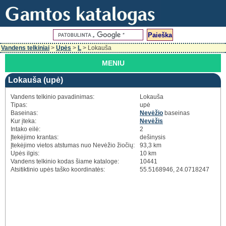
Vandens telkiniai
>
Upės
>
L
> Lokauša
MENIU
Lokauša (upė)
Vandens telkinio pavadinimas:
Lokauša
Tipas:
upė
Baseinas:
Nevėžio
baseinas
Kur įteka:
Nevėžis
Intako eilė:
2
Įtekėjimo krantas:
dešinysis
Įtekėjimo vietos atstumas nuo Nevėžio žiočių:
93,3 km
Upės ilgis:
10 km
Vandens telkinio kodas šiame kataloge:
10441
Atsitiktinio upės taško koordinatės:
55.5168946, 24.0718247