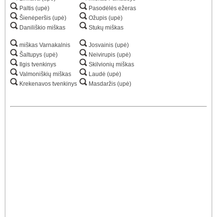
Paltis (upė)
Pasodėlės ežeras
Šienėperšis (upė)
Ožupis (upė)
Daniliškio miškas
Stukų miškas
miškas Varnakalnis
Josvainis (upė)
Šaltupys (upė)
Neivirupis (upė)
Ilgis tvenkinys
Skilvionių miškas
Valmoniškių miškas
Laudė (upė)
Krekenavos tvenkinys
Masdaržis (upė)