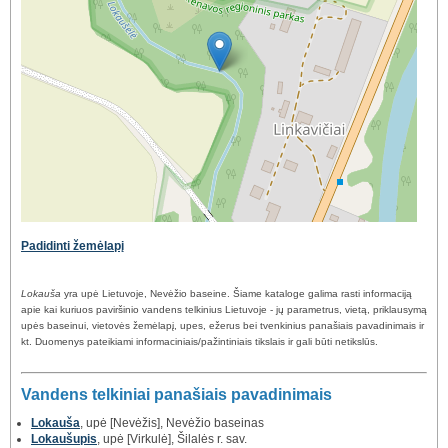
Padidinti žemėlapį
Lokauša
yra upė Lietuvoje, Nevėžio baseine. Šiame kataloge galima rasti informaciją
apie kai kuriuos paviršinio vandens telkinius Lietuvoje - jų parametrus, vietą, priklausymą
upės baseinui, vietovės žemėlapį, upes, ežerus bei tvenkinius panašiais pavadinimais ir
kt. Duomenys pateikiami informaciniais/pažintiniais tikslais ir gali būti netikslūs.
Vandens telkiniai panašiais pavadinimais
Lokauša
, upė [Nevėžis], Nevėžio baseinas
Lokaušupis
, upė [Virkulė], Šilalės r. sav.