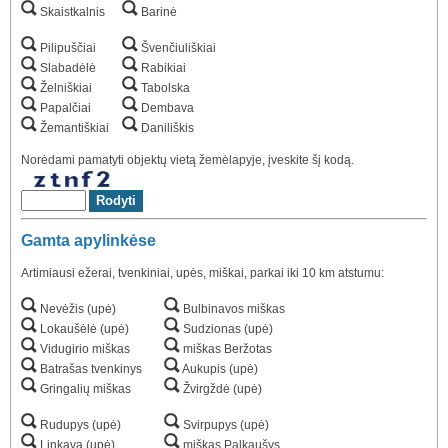
Skaistkalnis
Barinė
Pilipuščiai
Švenčiuliškiai
Slabadėlė
Rabikiai
Želniškiai
Tabolska
Papalčiai
Dembava
Žemantiškiai
Daniliškis
Norėdami pamatyti objektų vietą žemėlapyje, įveskite šį kodą.
Gamta apylinkėse
Artimiausi ežerai, tvenkiniai, upės, miškai, parkai iki 10 km atstumu:
Nevėžis (upė)
Bulbinavos miškas
Lokaušėlė (upė)
Sudzionas (upė)
Vidugirio miškas
miškas Beržotas
Batrašas tvenkinys
Aukupis (upė)
Gringalių miškas
Žvirgždė (upė)
Rudupys (upė)
Svirpupys (upė)
Linkava (upė)
miškas Palkaušys