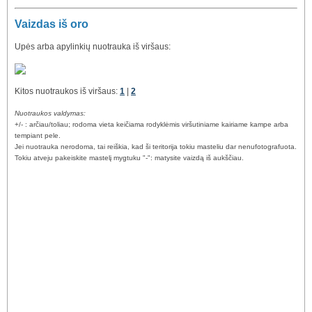
Vaizdas iš oro
Upės arba apylinkių nuotrauka iš viršaus:
Kitos nuotraukos iš viršaus:
1
|
2
Nuotraukos valdymas:
+/- : arčiau/toliau; rodoma vieta keičiama rodyklėmis viršutiniame kairiame kampe arba
tempiant pele.
Jei nuotrauka nerodoma, tai reiškia, kad ši teritorija tokiu masteliu dar nenufotografuota.
Tokiu atveju pakeiskite mastelį mygtuku "-": matysite vaizdą iš aukščiau.