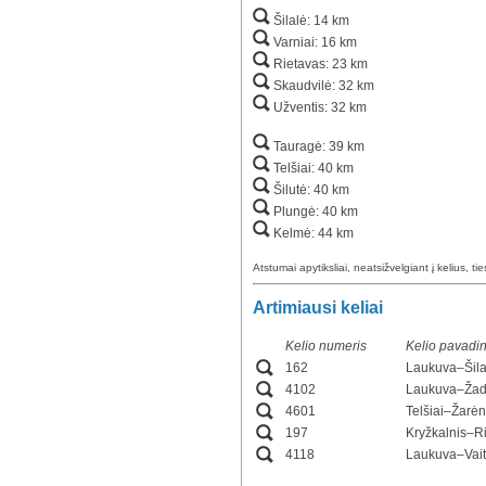
Šilalė: 14 km
Varniai: 16 km
Rietavas: 23 km
Skaudvilė: 32 km
Užventis: 32 km
Tauragė: 39 km
Telšiai: 40 km
Šilutė: 40 km
Plungė: 40 km
Kelmė: 44 km
Atstumai apytiksliai, neatsižvelgiant į kelius, ti
Artimiausi keliai
Kelio numeris
Kelio pavadi
162
Laukuva–Šila
4102
Laukuva–Žad
4601
Telšiai–Žarė
197
Kryžkalnis–R
4118
Laukuva–Vait