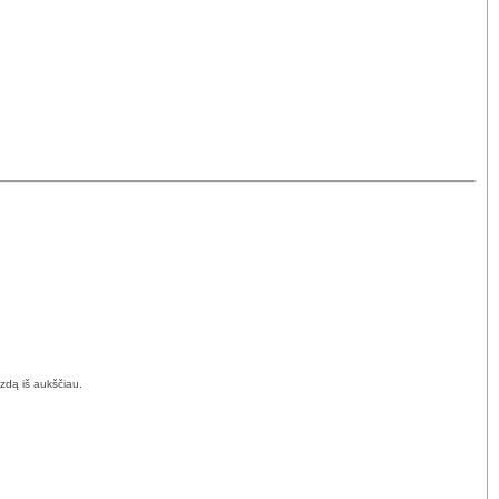
izdą iš aukščiau.