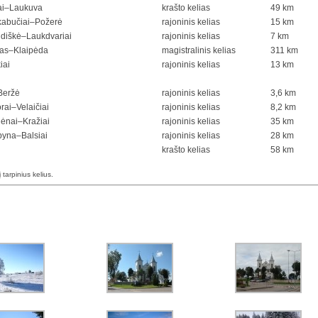
iai–Laukuva
krašto kelias
49 km
kabučiai–Požerė
rajoninis kelias
15 km
diškė–Laukdvariai
rajoninis kelias
7 km
nas–Klaipėda
magistralinis kelias
311 km
iai
rajoninis kelias
13 km
Beržė
rajoninis kelias
3,6 km
rai–Velaičiai
rajoninis kelias
8,2 km
nėnai–Kražiai
rajoninis kelias
35 km
yna–Balsiai
rajoninis kelias
28 km
krašto kelias
58 km
į tarpinius kelius.