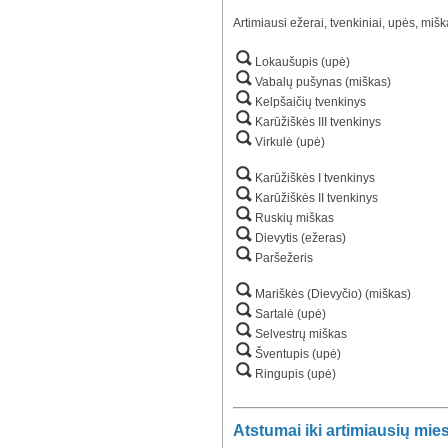
Artimiausi ežerai, tvenkiniai, upės, mišk
Lokaušupis (upė)
Vabalų pušynas (miškas)
Kelpšaičių tvenkinys
Karūžiškės III tvenkinys
Virkulė (upė)
Karūžiškės I tvenkinys
Karūžiškės II tvenkinys
Ruskių miškas
Dievytis (ežeras)
Paršežeris
Mariškės (Dievyčio) (miškas)
Sartalė (upė)
Selvestrų miškas
Šventupis (upė)
Ringupis (upė)
Atstumai iki artimiausių mie