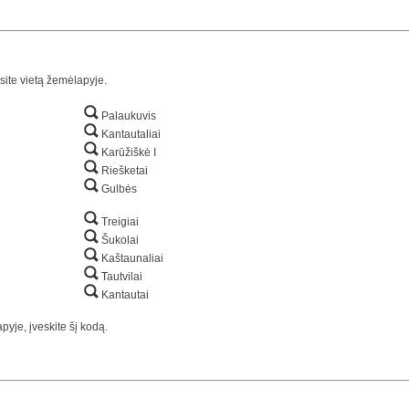
site vietą žemėlapyje.
Palaukuvis
Kantautaliai
Karūžiškė I
Riešketai
Gulbės
Treigiai
Šukolai
Kaštaunaliai
Tautvilai
Kantautai
yje, įveskite šį kodą.