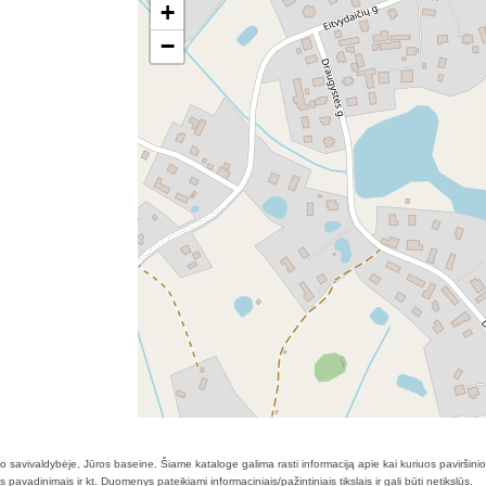
+
−
no savivaldybėje, Jūros baseine. Šiame kataloge galima rasti informaciją apie kai kuriuos paviršini
pavadinimais ir kt. Duomenys pateikiami informaciniais/pažintiniais tikslais ir gali būti netikslūs.