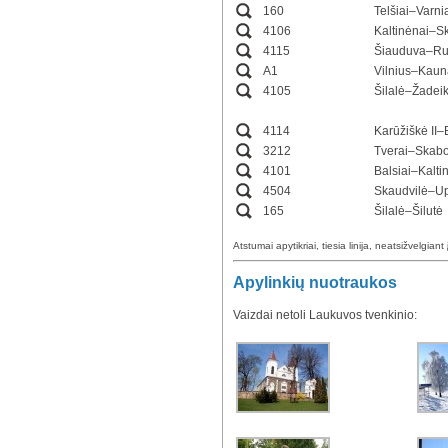
160
Telšiai–Varn
4106
Kaltinėnai–S
4115
Šiauduva–Ru
A1
Vilnius–Kau
4105
Šilalė–Žadeik
4114
Karūžiškė II–
3212
Tverai–Skabo
4101
Balsiai–Kalti
4504
Skaudvilė–Up
165
Šilalė–Šilutė
Atstumai apytikriai, tiesia linija, neatsižvelgiant 
Apylinkių nuotraukos
Vaizdai netoli Laukuvos tvenkinio: