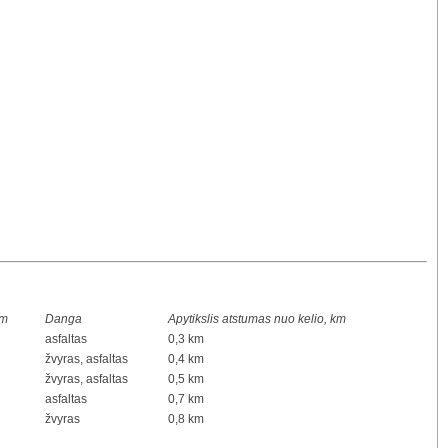
km
Danga
Apytikslis atstumas nuo kelio, km
asfaltas
0,3 km
žvyras, asfaltas
0,4 km
žvyras, asfaltas
0,5 km
asfaltas
0,7 km
žvyras
0,8 km