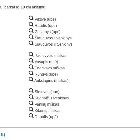
ai, parkai iki 10 km atstumu:
Viksvė (upė)
Raudis (upė)
Gestupys (upė)
Šiauduvos I tvenkinys
Šiauduvos II tvenkinys
Padievyčio miškas
Vašupis (upė)
Endrikavo miškas
Rungys (upė)
Aukštagiris (miškas)
Sietuvos (upė)
Kuodaičių tvenkinys
Vankių miškas
Kikonių miškas
Dubulis (upė)
stų