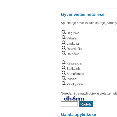
Gyvenvietės netoliese
Spustelėję paveiksliuką kairėje, pamaty
Degliškė
Vabalai
Laukuva
Dvarviečiai
Dainiškė
Kelpšaičiai
Baltkalnis
Samoškaliai
Ruskiai
Palokystalis
Norėdami pamatyti objektų vietą žemėlap
Gamta apylinkėse