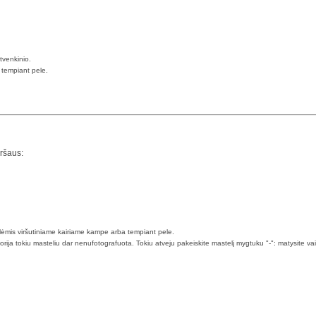
tvenkinio.
a tempiant pele.
iršaus:
klėmis viršutiniame kairiame kampe arba tempiant pele.
torija tokiu masteliu dar nenufotografuota. Tokiu atveju pakeiskite mastelį mygtuku "-": matysite va