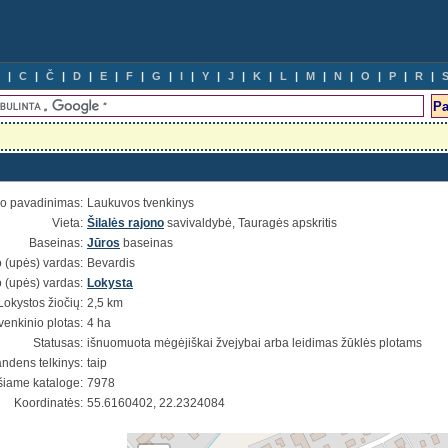
C
Č
D
E
F
G
I
Y
J
K
L
M
N
O
P
R
io pavadinimas:
Laukuvos tvenkinys
Vieta:
Šilalės rajono
savivaldybė, Tauragės apskritis
Baseinas:
Jūros
baseinas
 (upės) vardas:
Bevardis
 (upės) vardas:
Lokysta
okystos žiočių:
2,5 km
venkinio plotas:
4 ha
Statusas:
išnuomuota mėgėjiškai žvejybai arba leidimas žūklės plotams
ndens telkinys:
taip
šiame kataloge:
7978
Koordinatės:
55.6160402, 22.2324084