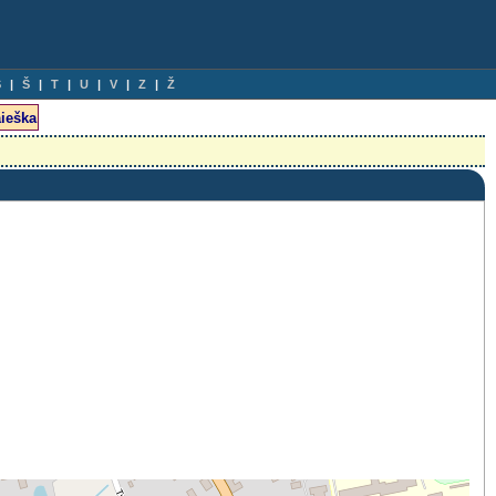
S
Š
T
U
V
Z
Ž