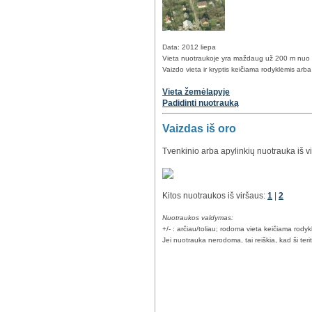
Data: 2012 liepa
Vieta nuotraukoje yra maždaug už 200 m nuo 
Vaizdo vieta ir kryptis keičiama rodyklėmis arb
Vieta žemėlapyje
Padidinti nuotrauką
Vaizdas iš oro
Tvenkinio arba apylinkių nuotrauka iš v
Kitos nuotraukos iš viršaus:
1
|
2
Nuotraukos valdymas:
+/- : arčiau/toliau; rodoma vieta keičiama rody
Jei nuotrauka nerodoma, tai reiškia, kad ši teri