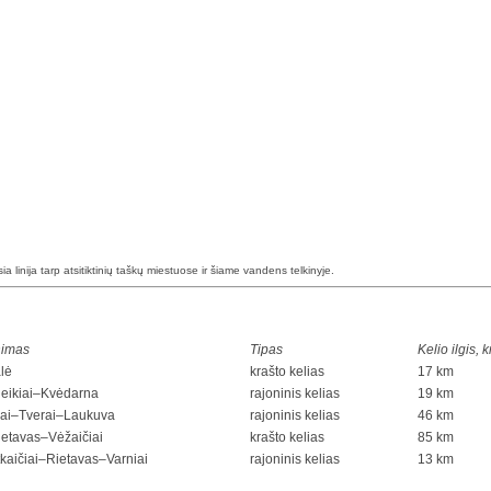
esia linija tarp atsitiktinių taškų miestuose ir šiame vandens telkinyje.
nimas
Tipas
Kelio ilgis, 
lė
krašto kelias
17 km
eikiai–Kvėdarna
rajoninis kelias
19 km
nai–Tverai–Laukuva
rajoninis kelias
46 km
ietavas–Vėžaičiai
krašto kelias
85 km
kaičiai–Rietavas–Varniai
rajoninis kelias
13 km