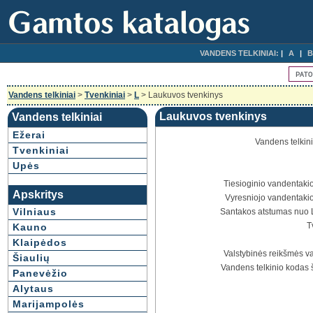
VANDENS TELKINIAI:
A
B
Vandens telkiniai
>
Tvenkiniai
>
L
> Laukuvos tvenkinys
Laukuvos tvenkinys
Vandens telkiniai
Ežerai
Vandens telkin
Tvenkiniai
Upės
Tiesioginio vandentakio
Apskritys
Vyresniojo vandentakio
Vilniaus
Santakos atstumas nuo L
T
Kauno
Klaipėdos
Valstybinės reikšmės va
Šiaulių
Vandens telkinio kodas 
Panevėžio
Alytaus
Marijampolės