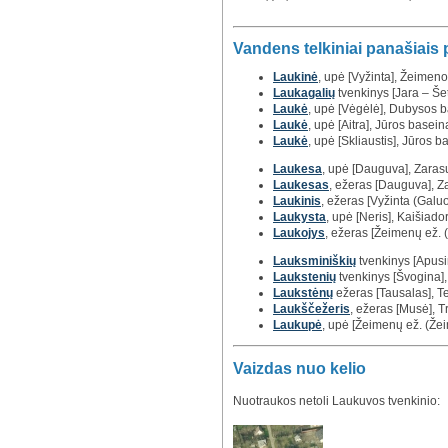
Vandens telkiniai panašiais
Laukinė
, upė [Vyžinta], Žeimen
Laukagalių
tvenkinys [Jara – Šet
Laukė
, upė [Vėgėlė], Dubysos 
Laukė
, upė [Aitra], Jūros basein
Laukė
, upė [Skliaustis], Jūros 
Laukesa
, upė [Dauguva], Zarasų
Laukesas
, ežeras [Dauguva], Za
Laukinis
, ežeras [Vyžinta (Galuo
Laukysta
, upė [Neris], Kaišiador
Laukojys
, ežeras [Žeimenų ež. (
Lauksminiškių
tvenkinys [Apusin
Laukstenių
tvenkinys [Švogina], 
Laukstėnų
ežeras [Tausalas], Tel
Laukščežeris
, ežeras [Musė], Tr
Laukupė
, upė [Žeimenų ež. (Ž
Vaizdas nuo kelio
Nuotraukos netoli Laukuvos tvenkinio: