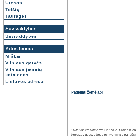
Utenos
Telšių
Tauragės
Savivaldybės
Savivaldybės
Kitos temos
Miškai
Vilniaus gatvės
Vilniaus įmonių
katalogas
Lietuvos adresai
Padidinti žemėlapį
Laukuvos tvenkinys
yra Lietuvoje, Šilalės rajo
žemėlapį, upes, ežerus bei tvenkinius panašiais 