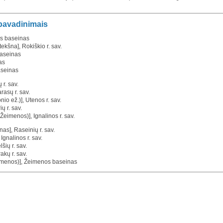
 pavadinimais
os baseinas
ekšna], Rokiškio r. sav.
baseinas
as
baseinas
 r. sav.
rasų r. sav.
nio ež.)], Utenos r. sav.
ių r. sav.
Žeimenos)], Ignalinos r. sav.
as], Raseinių r. sav.
Ignalinos r. sav.
šių r. sav.
akų r. sav.
eimenos)], Žeimenos baseinas