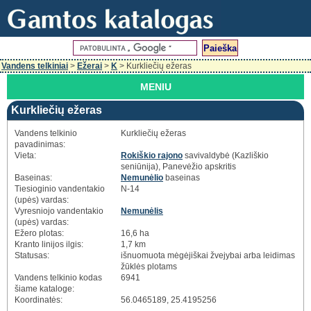
Vandens telkiniai
>
Ežerai
>
K
> Kurkliečių ežeras
MENIU
Kurkliečių ežeras
Vandens telkinio
Kurkliečių ežeras
pavadinimas:
Vieta:
Rokiškio rajono
savivaldybė (Kazliškio
seniūnija), Panevėžio apskritis
Baseinas:
Nemunėlio
baseinas
Tiesioginio vandentakio
N-14
(upės) vardas:
Vyresniojo vandentakio
Nemunėlis
(upės) vardas:
Ežero plotas:
16,6 ha
Kranto linijos ilgis:
1,7 km
Statusas:
išnuomuota mėgėjiškai žvejybai arba leidimas
žūklės plotams
Vandens telkinio kodas
6941
šiame kataloge:
Koordinatės:
56.0465189, 25.4195256