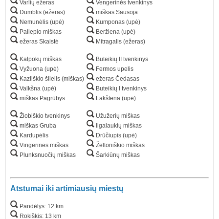
Varlių ežeras
Vengerinės tvenkinys
Dumblis (ežeras)
miškas Sausoja
Nemunėlis (upė)
Kumponas (upė)
Paliepio miškas
Beržiena (upė)
ežeras Skaistė
Mitragalis (ežeras)
Kalpokų miškas
Buteikių II tvenkinys
Vyžuona (upė)
Fermos upelis
Kazliškio šilelis (miškas)
ežeras Čedasas
Valkšna (upė)
Buteikių I tvenkinys
miškas Pagrūbys
Lakštena (upė)
Žiobiškio tvenkinys
Užužerių miškas
miškas Gruba
Ilgalaukių miškas
Kardupėlis
Drūčiupis (upė)
Vingerinės miškas
Želtoniškio miškas
Plunksnuočių miškas
Šarkiūnų miškas
Atstumai iki artimiausių miestų
Pandėlys: 12 km
Rokiškis: 13 km