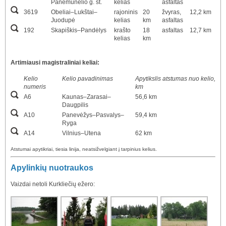
Panemunėlio g. st.
kelias
asfaltas
3619
Obeliai–Lukštai–
rajoninis
20
žvyras,
12,2 km
Juodupė
kelias
km
asfaltas
192
Skapiškis–Pandėlys
krašto
18
asfaltas
12,7 km
kelias
km
Artimiausi magistraliniai keliai:
Kelio
Kelio pavadinimas
Apytikslis atstumas nuo kelio,
numeris
km
A6
Kaunas–Zarasai–
56,6 km
Daugpilis
A10
Panevėžys–Pasvalys–
59,4 km
Ryga
A14
Vilnius–Utena
62 km
Atstumai apytikriai, tiesia linija, neatsižvelgiant į tarpinius kelius.
Apylinkių nuotraukos
Vaizdai netoli Kurkliečių ežero: