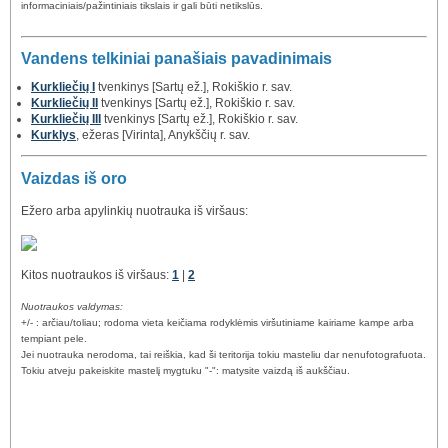
informaciniais/pažintiniais tikslais ir gali būti netikslūs.
Vandens telkiniai panašiais pavadinimais
Kurkliečių I
tvenkinys [Sartų ež.], Rokiškio r. sav.
Kurkliečių II
tvenkinys [Sartų ež.], Rokiškio r. sav.
Kurkliečių III
tvenkinys [Sartų ež.], Rokiškio r. sav.
Kurklys
, ežeras [Virinta], Anykščių r. sav.
Vaizdas iš oro
Ežero arba apylinkių nuotrauka iš viršaus:
Kitos nuotraukos iš viršaus:
1
|
2
Nuotraukos valdymas:
+/- : arčiau/toliau; rodoma vieta keičiama rodyklėmis viršutiniame kairiame kampe arba
tempiant pele.
Jei nuotrauka nerodoma, tai reiškia, kad ši teritorija tokiu masteliu dar nenufotografuota.
Tokiu atveju pakeiskite mastelį mygtuku "-": matysite vaizdą iš aukščiau.