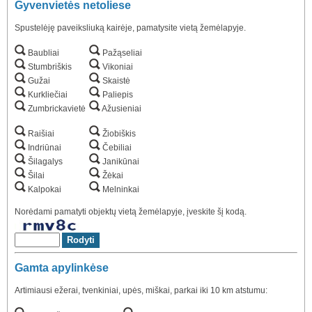
Gyvenvietės netoliese
Spustelėję paveiksliuką kairėje, pamatysite vietą žemėlapyje.
Baubliai
Pažąseliai
Stumbriškis
Vikoniai
Gužai
Skaistė
Kurkliečiai
Paliepis
Zumbrickavietė
Ažusieniai
Raišiai
Žiobiškis
Indriūnai
Čebiliai
Šilagalys
Janikūnai
Šilai
Žėkai
Kalpokai
Melninkai
Norėdami pamatyti objektų vietą žemėlapyje, įveskite šį kodą.
Gamta apylinkėse
Artimiausi ežerai, tvenkiniai, upės, miškai, parkai iki 10 km atstumu: