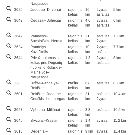
Naujasodė
3625
Juodupė–Dirvonai
rajoninis
10
žvyras,
5 km
kelias
km
asfaltas
3642
Čedasai–Daliečiai
rajoninis
4,6
žvyras,
6 km
kelias
km
asfaltas
3647
Pandėlys–
rajoninis
21
asfaltas,
7,2 km
Suvainiškis–Nereta
kelias
km
žvyras
3624
Pandėlys–
rajoninis
10
žvyras,
7,7 km
Kazliškėlis
kelias
km
asfaltas
3644
Privažiuojamasis
rajoninis
1,3
žvyras,
8 km
kelias prie Degsnių
kelias
km
asfaltas
nuo kelio Rokiškis–
Maineivos–
Naujasodė
123
Biržai–Pandėlys–
krašto
67
asfaltas
8,2 km
Rokiškis
kelias
km
3601
Rokiškis–Juodupė–
rajoninis
31
asfaltas,
10,4 km
Onuškis–Ilzenbergas
kelias
km
žvyras
3627
Vyžuona–Miliūnai
rajoninis
3,3
asfaltas
10,5 km
kelias
km
3645
Bryzgiai–Kraštai
rajoninis
1,4
žvyras
11,2 km
kelias
km
3613
Degeniai–
rajoninis
9 km
žvyras,
11,4 km