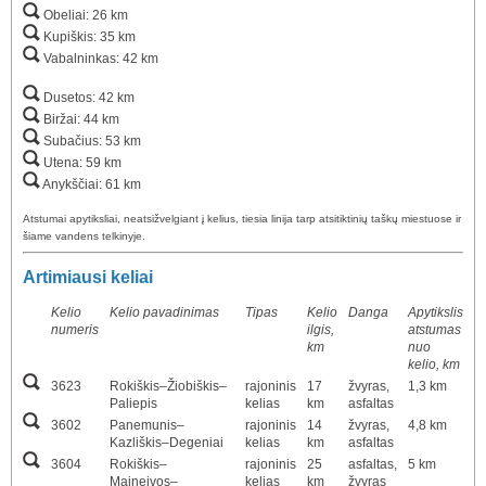
Obeliai: 26 km
Kupiškis: 35 km
Vabalninkas: 42 km
Dusetos: 42 km
Biržai: 44 km
Subačius: 53 km
Utena: 59 km
Anykščiai: 61 km
Atstumai apytiksliai, neatsižvelgiant į kelius, tiesia linija tarp atsitiktinių taškų miestuose ir
šiame vandens telkinyje.
Artimiausi keliai
Kelio
Kelio pavadinimas
Tipas
Kelio
Danga
Apytikslis
numeris
ilgis,
atstumas
km
nuo
kelio, km
3623
Rokiškis–Žiobiškis–
rajoninis
17
žvyras,
1,3 km
Paliepis
kelias
km
asfaltas
3602
Panemunis–
rajoninis
14
žvyras,
4,8 km
Kazliškis–Degeniai
kelias
km
asfaltas
3604
Rokiškis–
rajoninis
25
asfaltas,
5 km
Maineivos–
kelias
km
žvyras