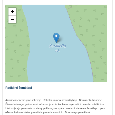
+
−
Padidinti žemėlapį
Kurkliečių ežeras
yra Lietuvoje, Rokiškio rajono savivaldybėje, Nemunėlio baseine.
Šiame kataloge galima rasti informaciją apie kai kuriuos paviršinio vandens telkinius
Lietuvoje - jų parametrus, vietą, priklausymą upės baseinui, vietovės žemėlapį, upes,
ežerus bei tvenkinius panašiais pavadinimais ir kt. Duomenys pateikiami