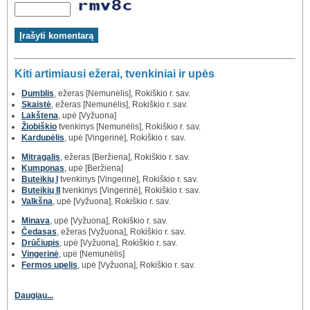
Kiti artimiausi ežerai, tvenkiniai ir upės
Dumblis
, ežeras [Nemunėlis], Rokiškio r. sav.
Skaistė
, ežeras [Nemunėlis], Rokiškio r. sav.
Lakštena
, upė [Vyžuona]
Žiobiškio
tvenkinys [Nemunėlis], Rokiškio r. sav.
Kardupėlis
, upė [Vingerinė], Rokiškio r. sav.
Mitragalis
, ežeras [Beržiena], Rokiškio r. sav.
Kumponas
, upė [Beržiena]
Buteikių I
tvenkinys [Vingerinė], Rokiškio r. sav.
Buteikių II
tvenkinys [Vingerinė], Rokiškio r. sav.
Valkšna
, upė [Vyžuona], Rokiškio r. sav.
Minava
, upė [Vyžuona], Rokiškio r. sav.
Čedasas
, ežeras [Vyžuona], Rokiškio r. sav.
Drūčiupis
, upė [Vyžuona], Rokiškio r. sav.
Vingerinė
, upė [Nemunėlis]
Fermos upelis
, upė [Vyžuona], Rokiškio r. sav.
Daugiau...