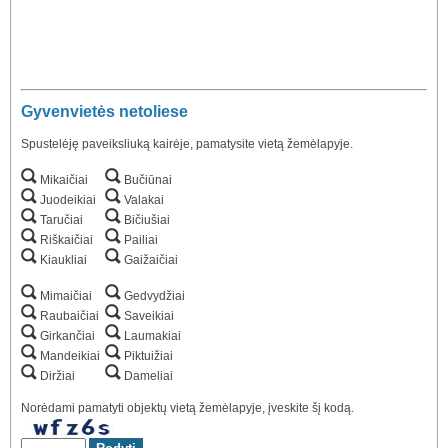
Gyvenvietės netoliese
Spustelėję paveiksliuką kairėje, pamatysite vietą žemėlapyje.
Mikaičiai
Bučiūnai
Juodeikiai
Valakai
Taručiai
Bičiušiai
Riškaičiai
Pailiai
Kiaukliai
Gaižaičiai
Mimaičiai
Gedvydžiai
Raubaičiai
Saveikiai
Girkančiai
Laumakiai
Mandeikiai
Piktuižiai
Diržiai
Dameliai
Norėdami pamatyti objektų vietą žemėlapyje, įveskite šį kodą.