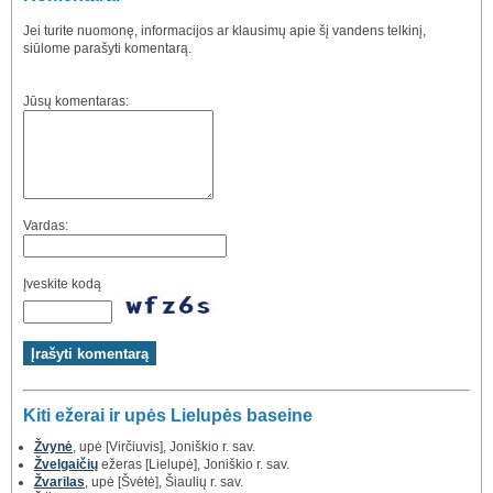
Jei turite nuomonę, informacijos ar klausimų apie šį vandens telkinį,
siūlome parašyti komentarą.
Jūsų komentaras:
Vardas:
Įveskite kodą
Kiti ežerai ir upės Lielupės baseine
Žvynė
, upė [Virčiuvis], Joniškio r. sav.
Žvelgaičių
ežeras [Lielupė], Joniškio r. sav.
Žvarilas
, upė [Švėtė], Šiaulių r. sav.