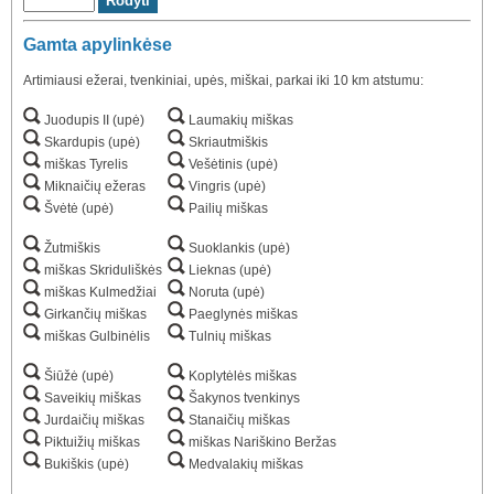
Gamta apylinkėse
Artimiausi ežerai, tvenkiniai, upės, miškai, parkai iki 10 km atstumu:
Juodupis II (upė)
Laumakių miškas
Skardupis (upė)
Skriautmiškis
miškas Tyrelis
Vešėtinis (upė)
Miknaičių ežeras
Vingris (upė)
Švėtė (upė)
Pailių miškas
Žutmiškis
Suoklankis (upė)
miškas Skriduliškės
Lieknas (upė)
miškas Kulmedžiai
Noruta (upė)
Girkančių miškas
Paeglynės miškas
miškas Gulbinėlis
Tulnių miškas
Šiūžė (upė)
Koplytėlės miškas
Saveikių miškas
Šakynos tvenkinys
Jurdaičių miškas
Stanaičių miškas
Piktuižių miškas
miškas Nariškino Beržas
Bukiškis (upė)
Medvalakių miškas