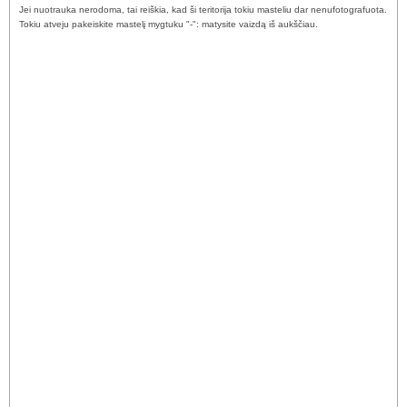
Jei nuotrauka nerodoma, tai reiškia, kad ši teritorija tokiu masteliu dar nenufotografuota.
Tokiu atveju pakeiskite mastelį mygtuku "-": matysite vaizdą iš aukščiau.