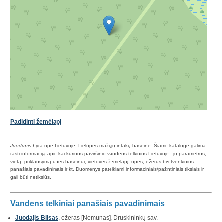
Padidinti žemėlapį
Juodupis I
yra upė Lietuvoje, Lielupės mažųjų intakų baseine. Šiame kataloge galima
rasti informaciją apie kai kuriuos paviršinio vandens telkinius Lietuvoje - jų parametrus,
vietą, priklausymą upės baseinui, vietovės žemėlapį, upes, ežerus bei tvenkinius
panašiais pavadinimais ir kt. Duomenys pateikiami informaciniais/pažintiniais tikslais ir
gali būti netikslūs.
Vandens telkiniai panašiais pavadinimais
Juodajis Bilsas
, ežeras [Nemunas], Druskininkų sav.