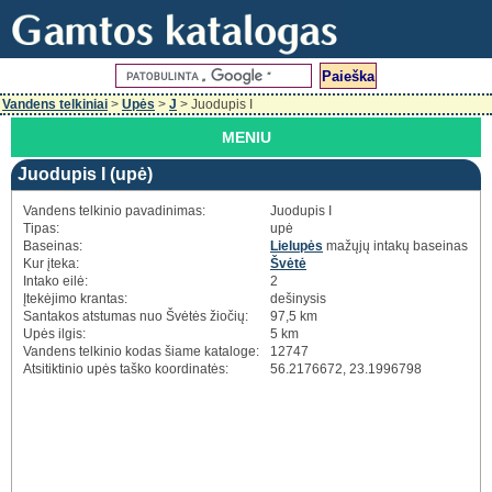
Vandens telkiniai
>
Upės
>
J
> Juodupis I
MENIU
Juodupis I (upė)
Vandens telkinio pavadinimas:
Juodupis I
Tipas:
upė
Baseinas:
Lielupės
mažųjų intakų baseinas
Kur įteka:
Švėtė
Intako eilė:
2
Įtekėjimo krantas:
dešinysis
Santakos atstumas nuo Švėtės žiočių:
97,5 km
Upės ilgis:
5 km
Vandens telkinio kodas šiame kataloge:
12747
Atsitiktinio upės taško koordinatės:
56.2176672, 23.1996798