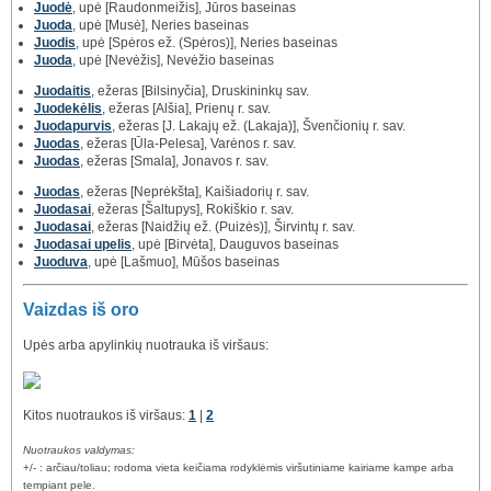
Juodė
, upė [Raudonmeižis], Jūros baseinas
Juoda
, upė [Musė], Neries baseinas
Juodis
, upė [Spėros ež. (Spėros)], Neries baseinas
Juoda
, upė [Nevėžis], Nevėžio baseinas
Juodaitis
, ežeras [Bilsinyčia], Druskininkų sav.
Juodekėlis
, ežeras [Alšia], Prienų r. sav.
Juodapurvis
, ežeras [J. Lakajų ež. (Lakaja)], Švenčionių r. sav.
Juodas
, ežeras [Ūla-Pelesa], Varėnos r. sav.
Juodas
, ežeras [Smala], Jonavos r. sav.
Juodas
, ežeras [Neprėkšta], Kaišiadorių r. sav.
Juodasai
, ežeras [Šaltupys], Rokiškio r. sav.
Juodasai
, ežeras [Naidžių ež. (Puizės)], Širvintų r. sav.
Juodasai upelis
, upė [Birvėta], Dauguvos baseinas
Juoduva
, upė [Lašmuo], Mūšos baseinas
Vaizdas iš oro
Upės arba apylinkių nuotrauka iš viršaus:
Kitos nuotraukos iš viršaus:
1
|
2
Nuotraukos valdymas:
+/- : arčiau/toliau; rodoma vieta keičiama rodyklėmis viršutiniame kairiame kampe arba
tempiant pele.