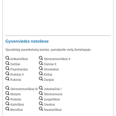
Gyvenvietės netoliese
Spustelėję paveiksliuką kairėje, pamatysite vietą žemėlapyje.
Antkalniškiai
Skirsnemuniškiai II
Geišiai
Dainiai II
Paantvardys
Girvalakiai
Rotuliai II
Klišiai
Kuturiai
Dargiai
Skirsnemuniškiai III
Jokubaičiai I
Molynė
Skirsnemunė
Rotuliai
Jurgeliškiai
Kalniškiai
Giedriai
Bendžiai
Naubariškiai