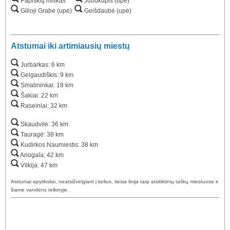
Papiškių miškas
Juodkupis (upė)
Gilioji Grabė (upė)
Geišdaubė (upė)
Atstumai iki artimiausių miestų
Jurbarkas: 6 km
Gelgaudiškis: 9 km
Smalininkai: 18 km
Šakiai: 22 km
Raseiniai: 32 km
Skaudvilė: 36 km
Tauragė: 38 km
Kudirkos Naumiestis: 38 km
Ariogala: 42 km
Vilkija: 47 km
Atstumai apytiksliai, neatsižvelgiant į kelius, tiesia linija tarp atsitiktinių taškų miestuose ir
šiame vandens telkinyje.