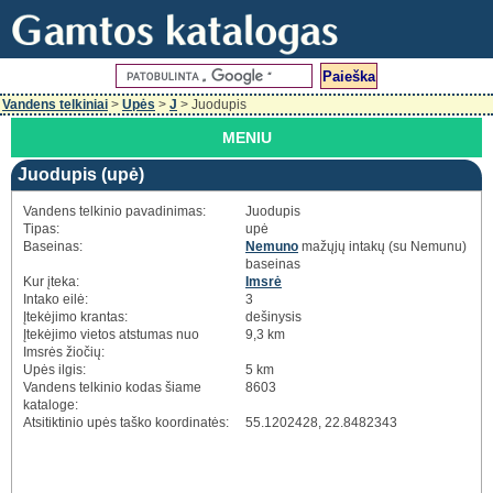
Vandens telkiniai
>
Upės
>
J
> Juodupis
MENIU
Juodupis (upė)
Vandens telkinio pavadinimas:
Juodupis
Tipas:
upė
Baseinas:
Nemuno
mažųjų intakų (su Nemunu)
baseinas
Kur įteka:
Imsrė
Intako eilė:
3
Įtekėjimo krantas:
dešinysis
Įtekėjimo vietos atstumas nuo
9,3 km
Imsrės žiočių:
Upės ilgis:
5 km
Vandens telkinio kodas šiame
8603
kataloge:
Atsitiktinio upės taško koordinatės:
55.1202428, 22.8482343