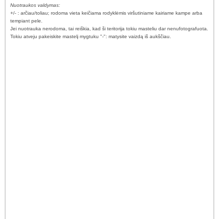
Nuotraukos valdymas:
+/- : arčiau/toliau; rodoma vieta keičiama rodyklėmis viršutiniame kairiame kampe arba
tempiant pele.
Jei nuotrauka nerodoma, tai reiškia, kad ši teritorija tokiu masteliu dar nenufotografuota.
Tokiu atveju pakeiskite mastelį mygtuku "-": matysite vaizdą iš aukščiau.