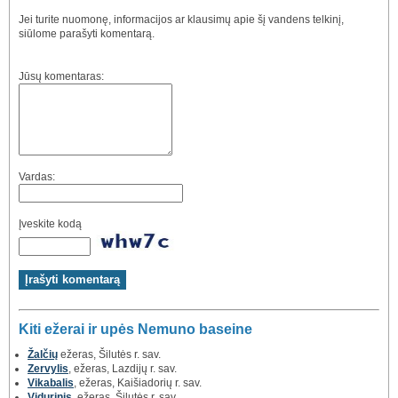
Jei turite nuomonę, informacijos ar klausimų apie šį vandens telkinį,
siūlome parašyti komentarą.
Jūsų komentaras:
Vardas:
Įveskite kodą
Kiti ežerai ir upės Nemuno baseine
Žalčių
ežeras, Šilutės r. sav.
Zervylis
, ežeras, Lazdijų r. sav.
Vikabalis
, ežeras, Kaišiadorių r. sav.
Vidurinis
, ežeras, Šilutės r. sav.