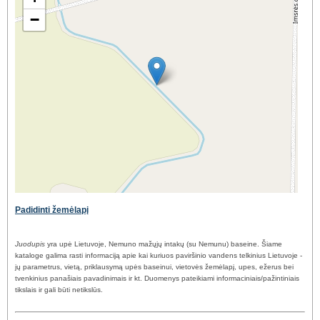
−
Padidinti žemėlapį
Juodupis
yra upė Lietuvoje, Nemuno mažųjų intakų (su Nemunu) baseine. Šiame
kataloge galima rasti informaciją apie kai kuriuos paviršinio vandens telkinius Lietuvoje -
jų parametrus, vietą, priklausymą upės baseinui, vietovės žemėlapį, upes, ežerus bei
tvenkinius panašiais pavadinimais ir kt. Duomenys pateikiami informaciniais/pažintiniais
tikslais ir gali būti netikslūs.