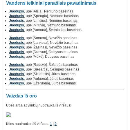
Vandens telkiniai panašiais pavadinimais
Juodupis
, upė [Alšia], Nemuno baseinas
Juodupis
, upė [Spengla], Nemuno baseinas
Juodupis
, upė [Limšius], Nemuno baseinas
Juodupis
, upė [Mituva], Nemuno baseinas
Juodupis
, upė [Armona], Šventosios baseinas
Juodupis
, upė [Šumera], Nevėžio baseinas
Juodupis
, upė [Lankesa], Nevėžio baseinas
Juodupis
, upė [Žąsinas], Nevėžio baseinas
Juodupis
, upė [Dratvuo], Dubysos baseinas
Juodupis
, upė [Mūkė], Dubysos baseinas
Juodupis
, upė [Rausvė], Šešupės baseinas
Juodupis
, upė [Siesartis], Šešupės baseinas
Juodupis
, upė [Skliaustis], Jūros baseinas
Juodupis
, upė [Agluona], Jūros baseinas
Juodupis
, upė [Ežeruona], Jūros baseinas
Vaizdas iš oro
Upės arba apylinkių nuotrauka iš viršaus:
Kitos nuotraukos iš viršaus:
1
|
2