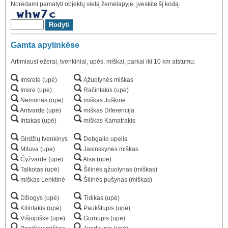
Norėdami pamatyti objektų vietą žemėlapyje, įveskite šį kodą.
Gamta apylinkėse
Artimiausi ežerai, tvenkiniai, upės, miškai, parkai iki 10 km atstumu:
Imsrelė (upė)
Ąžuolynės miškas
Imsrė (upė)
Račintakis (upė)
Nemunas (upė)
miškas Juškinė
Antvardė (upė)
miškas Diferencija
Intakas (upė)
miškas Kamatrakis
Girdžių tvenkinys
Debgalio upelis
Mituva (upė)
Jasinskynės miškas
Čyžvardė (upė)
Alsa (upė)
Talkotas (upė)
Šilinės ąžuolynas (miškas)
miškas Lenktinė
Šilinės pušynas (miškas)
Džiogys (upė)
Tidikas (upė)
Kilintakis (upė)
Paukštupis (upė)
Višiupiškė (upė)
Gurnupis (upė)