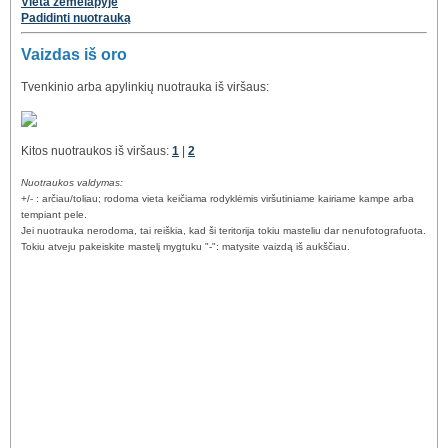
Vieta žemėlapyje
Padidinti nuotrauką
Vaizdas iš oro
Tvenkinio arba apylinkių nuotrauka iš viršaus:
Kitos nuotraukos iš viršaus:
1
|
2
Nuotraukos valdymas:
+/- : arčiau/toliau; rodoma vieta keičiama rodyklėmis viršutiniame kairiame kampe arba
tempiant pele.
Jei nuotrauka nerodoma, tai reiškia, kad ši teritorija tokiu masteliu dar nenufotografuota.
Tokiu atveju pakeiskite mastelį mygtuku "-": matysite vaizdą iš aukščiau.