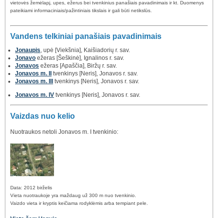
vietovės žemėlapį, upes, ežerus bei tvenkinius panašiais pavadinimais ir kt. Duomenys
pateikiami informaciniais/pažintiniais tikslais ir gali būti netikslūs.
Vandens telkiniai panašiais pavadinimais
Jonaupis
, upė [Viekšnia], Kaišiadorių r. sav.
Jonavo
ežeras [Šeškinė], Ignalinos r. sav.
Jonavos
ežeras [Apaščia], Biržų r. sav.
Jonavos m. II
tvenkinys [Neris], Jonavos r. sav.
Jonavos m. III
tvenkinys [Neris], Jonavos r. sav.
Jonavos m. IV
tvenkinys [Neris], Jonavos r. sav.
Vaizdas nuo kelio
Nuotraukos netoli Jonavos m. I tvenkinio:
Data: 2012 birželis
Vieta nuotraukoje yra maždaug už 300 m nuo tvenkinio.
Vaizdo vieta ir kryptis keičiama rodyklėmis arba tempiant pele.