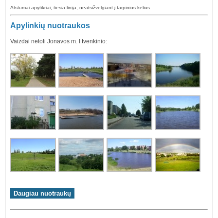
Atstumai apytikriai, tiesia linija, neatsižvelgiant į tarpinius kelius.
Apylinkių nuotraukos
Vaizdai netoli Jonavos m. I tvenkinio: