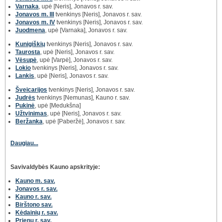
Varnaka
, upė [Neris], Jonavos r. sav.
Jonavos m. III
tvenkinys [Neris], Jonavos r. sav.
Jonavos m. IV
tvenkinys [Neris], Jonavos r. sav.
Juodmena
, upė [Varnaka], Jonavos r. sav.
Kunigiškių
tvenkinys [Neris], Jonavos r. sav.
Taurosta
, upė [Neris], Jonavos r. sav.
Vėsupė
, upė [Varpė], Jonavos r. sav.
Lokio
tvenkinys [Neris], Jonavos r. sav.
Lankis
, upė [Neris], Jonavos r. sav.
Šveicarijos
tvenkinys [Neris], Jonavos r. sav.
Judrės
tvenkinys [Nemunas], Kauno r. sav.
Pukinė
, upė [Medukšna]
Užtvinimas
, upė [Neris], Jonavos r. sav.
Beržanka
, upė [Paberžė], Jonavos r. sav.
Daugiau...
Savivaldybės Kauno apskrityje:
Kauno m. sav.
Jonavos r. sav.
Kauno r. sav.
Birštono sav.
Kėdainių r. sav.
Prienų r. sav.