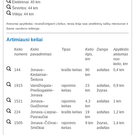
Elektrėnai: 40 km
Širvintos: 44 km
Vilkija: 44 km
Atstumai apytiksliai, neatsižvelgiant į kelius, tiesia linija tarp atsitiktinių taškų miestuose ir
šiame vandens telkinyje.
Artimiausi keliai
Kelio
Kelio
Tipas
Kelio
Danga
Apytikslis
numeris
pavadinimas
ilgis,
atstumas
km
nuo
kelio, km
144
Jonava–
krašto kelias
90
asfaltas
0,4 km
Kėdainiai–
km
Šeduva
1915
Vandžiogala–
rajoninis
23
asfaltas,
0,9 km
Preišiogalėlė–
kelias
km
žvyras
Jonava
1521
Jonava–
rajoninis
4,3
asfaltas
1 km
Gudžioniai
kelias
km
224
Jonava–Liepiai–
krašto kelias
19
asfaltas
1,2 km
Pasraučiai
km
1505
Jonava–Čičinai–
rajoninis
9 km
žvyras,
1,4 km
Smičkiai
kelias
asfaltas