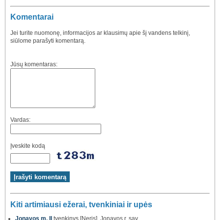
Komentarai
Jei turite nuomonę, informacijos ar klausimų apie šį vandens telkinį,
siūlome parašyti komentarą.
Jūsų komentaras:
Vardas:
Įveskite kodą
Kiti artimiausi ežerai, tvenkiniai ir upės
Jonavos m. II
tvenkinys [Neris], Jonavos r. sav.