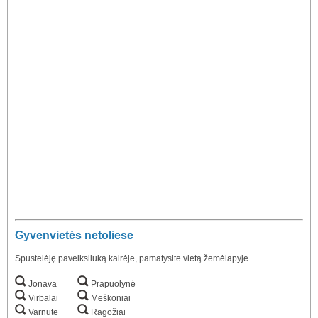
Gyvenvietės netoliese
Spustelėję paveiksliuką kairėje, pamatysite vietą žemėlapyje.
Jonava
Prapuolynė
Virbalai
Meškoniai
Varnutė
Ragožiai