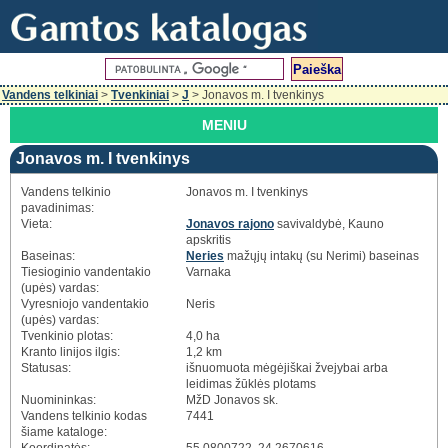
Vandens telkiniai
>
Tvenkiniai
>
J
> Jonavos m. I tvenkinys
MENIU
Jonavos m. I tvenkinys
Vandens telkinio
Jonavos m. I tvenkinys
pavadinimas:
Vieta:
Jonavos rajono
savivaldybė, Kauno
apskritis
Baseinas:
Neries
mažųjų intakų (su Nerimi) baseinas
Tiesioginio vandentakio
Varnaka
(upės) vardas:
Vyresniojo vandentakio
Neris
(upės) vardas:
Tvenkinio plotas:
4,0 ha
Kranto linijos ilgis:
1,2 km
Statusas:
išnuomuota mėgėjiškai žvejybai arba
leidimas žūklės plotams
Nuomininkas:
MžD Jonavos sk.
Vandens telkinio kodas
7441
šiame kataloge: