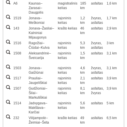
A6
Kaunas–
magistralinis
185
asfaltas
1,6 km
Zarasai–
kelias
km
Daugpilis
1519
Jonava–
rajoninis
1,2
žvyras,
1,7 km
Meškoniai
kelias
km
asfaltas
143
Jonava–Žasliai–
krašto kelias
46
asfaltas
2,9 km
Kalniniai
km
Mijaugonys
1516
Ragožiai–
rajoninis
5,3
žvyras,
3 km
Čiūdai–Kulva
kelias
km
asfaltas
1508
Aleksandrinė–
rajoninis
1,5
asfaltas
3,1 km
Šveicarija
kelias
km
1503
Jonava–
rajoninis
4,6
žvyras,
3,1 km
Gaižiūnai
kelias
km
asfaltas
1517
Prauliai–
rajoninis
2,1
asfaltas
3,9 km
Jaugeliškiai
kelias
km
1507
Gudžioniai–
rajoninis
8,1
asfaltas,
3,9 km
Šilai–
kelias
km
žvyras
Markutiškiai
1514
Jadvygava–
rajoninis
5,6
asfaltas
5 km
Makštava–
kelias
km
Karčiai
232
Vilijampolė–
krašto kelias
49
asfaltas
6,5 km
Žeimiai–Šėta
km