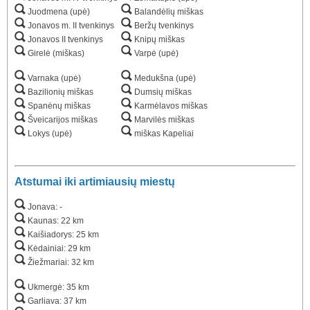
Juodmena (upė)
Balandėlių miškas
Jonavos m. II tvenkinys
Beržų tvenkinys
Jonavos II tvenkinys
Knipų miškas
Girelė (miškas)
Varpė (upė)
Varnaka (upė)
Medukšna (upė)
Bazilionių miškas
Dumsių miškas
Spanėnų miškas
Karmėlavos miškas
Šveicarijos miškas
Marvilės miškas
Lokys (upė)
miškas Kapeliai
Atstumai iki artimiausių miestų
Jonava: -
Kaunas: 22 km
Kaišiadorys: 25 km
Kėdainiai: 29 km
Žiežmariai: 32 km
Ukmergė: 35 km
Garliava: 37 km