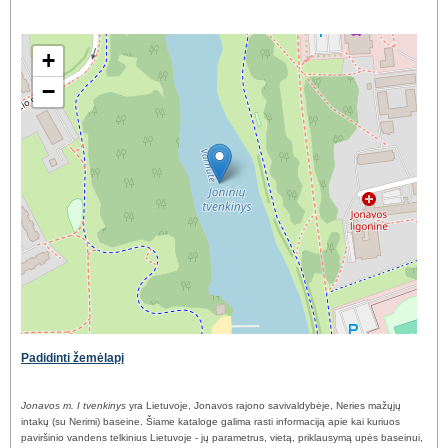
+
−
Padidinti žemėlapį
Jonavos m. I tvenkinys
yra Lietuvoje, Jonavos rajono savivaldybėje, Neries mažųjų
intakų (su Nerimi) baseine. Šiame kataloge galima rasti informaciją apie kai kuriuos
paviršinio vandens telkinius Lietuvoje - jų parametrus, vietą, priklausymą upės baseinui,