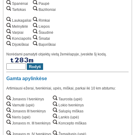
Spanėnai
Paupė
Tartokas
Bazilioniai
Laukagaliai
Rimkai
Melnytėlė
Liepos
Varpiai
Šiaudinė
Konciapolis
Šmatai
Dijokiškiai
Bajoriškiai
Norėdami pamatyti objektų vietą žemėlapyje, įveskite šį kodą.
Gamta apylinkėse
Artimiausi ežerai, tvenkiniai, upės, miškai, parkai iki 10 km atstumu:
Jonavos I tvenkinys
Taurosta (upė)
Varnutė (upė)
Lokio tvenkinys
Jonavos III tvenkinys
Salupių miškas
Neris (upė)
Lankis (upė)
Jonavos m. III tvenkinys
Koncepto miškas
Jonavos m. IV tvenkinys
Žemaitupis (upė)