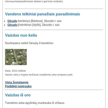
informaciniais/pažintiniais tikslais ir gali būti netikslūs.
Vandens telkiniai panašiais pavadinimais
Gėsalų
tvenkinys [Bartuva], Skuodo r. sav.
Gėsalų I
tvenkinys [Apšė], Skuodo r. sav.
Vaizdas nuo kelio
Nuotraukos netoli Gėsalų II tvenkinio:
Data: 2012 birželis
Vaizdo vieta ir kryptis keičiama rodyklėmis arba tempiant pele.
Vieta žemėlapyje
Padidinti nuotrauką
Vaizdas iš oro
Tvenkinio arba apylinkių nuotrauka iš viršaus: