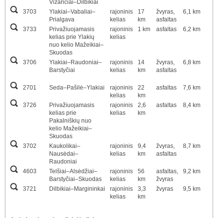
Vižančiai–Dilbikiai
3703
Ylakiai–Vabaliai–
rajoninis
17
žvyras,
6,1 km
Prialgava
kelias
km
asfaltas
3733
Privažiuojamasis
rajoninis
1 km
asfaltas
6,2 km
kelias prie Ylakių
kelias
nuo kelio Mažeikiai–
Skuodas
3706
Ylakiai–Raudoniai–
rajoninis
14
žvyras,
6,8 km
Barstyčiai
kelias
km
asfaltas
2701
Seda–Pašilė–Ylakiai
rajoninis
22
asfaltas
7,6 km
kelias
km
3726
Privažiuojamasis
rajoninis
2,6
asfaltas
8,4 km
kelias prie
kelias
km
Pakalniškių nuo
kelio Mažeikiai–
Skuodas
3702
Kaukolikai–
rajoninis
9,4
žvyras,
8,7 km
Nausėdai–
kelias
km
asfaltas
Raudoniai
4603
Telšiai–Alsėdžiai–
rajoninis
56
asfaltas,
9,2 km
Barstyčiai–Skuodas
kelias
km
žvyras
3721
Dilbikiai–Margininkai
rajoninis
3,3
žvyras
9,5 km
kelias
km