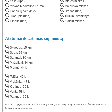
Apšė (upė)
Intalės miškas
miškas Medvalkio Krūmai
Majausko miškas
Gonaičių tvenkinys
Išraitas (upė)
Juodupis (upė)
Truikinų tvenkinys
Cipelis (upė)
Klaišių miškas
Atstumai iki artimiausių miestų
Skuodas: 15 km
Seda: 25 km
Salantai: 30 km
Mažeikiai: 34 km
Plungė: 44 km
Telšiai: 45 km
Viekšniai: 47 km
Kretinga: 56 km
Venta: 58 km
Palanga: 60 km
Atstumai apytiksliai, neatsižvelgiant į kelius, tiesia linija tarp atsitiktinių taškų miestuose ir
šiame vandens telkinyje.