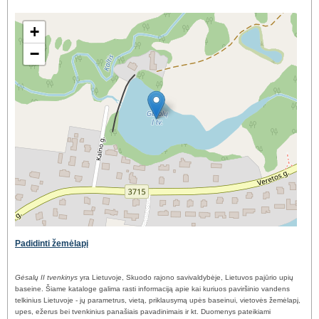
+
−
Padidinti žemėlapį
Gėsalų II tvenkinys
yra Lietuvoje, Skuodo rajono savivaldybėje, Lietuvos pajūrio upių
baseine. Šiame kataloge galima rasti informaciją apie kai kuriuos paviršinio vandens
telkinius Lietuvoje - jų parametrus, vietą, priklausymą upės baseinui, vietovės žemėlapį,
upes, ežerus bei tvenkinius panašiais pavadinimais ir kt. Duomenys pateikiami