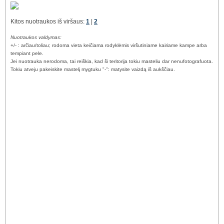
Kitos nuotraukos iš viršaus:
1
|
2
Nuotraukos valdymas:
+/- : arčiau/toliau; rodoma vieta keičiama rodyklėmis viršutiniame kairiame kampe arba
tempiant pele.
Jei nuotrauka nerodoma, tai reiškia, kad ši teritorija tokiu masteliu dar nenufotografuota.
Tokiu atveju pakeiskite mastelį mygtuku "-": matysite vaizdą iš aukščiau.