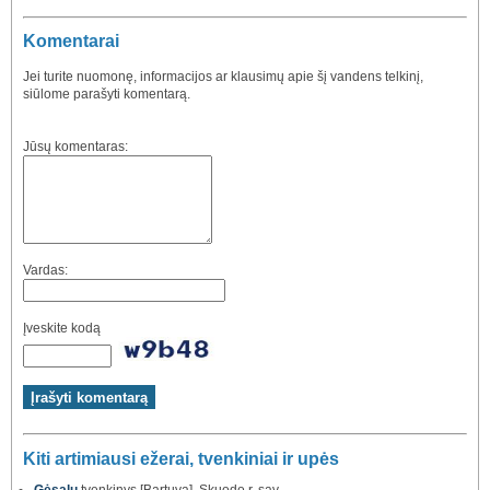
Komentarai
Jei turite nuomonę, informacijos ar klausimų apie šį vandens telkinį,
siūlome parašyti komentarą.
Jūsų komentaras:
Vardas:
Įveskite kodą
Kiti artimiausi ežerai, tvenkiniai ir upės
Gėsalų
tvenkinys [Bartuva], Skuodo r. sav.