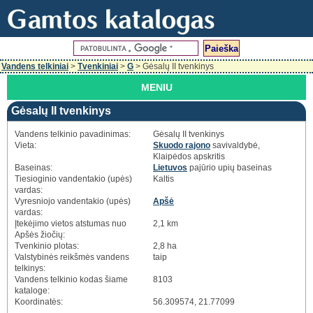
Vandens telkiniai
>
Tvenkiniai
>
G
> Gėsalų II tvenkinys
MENIU
Gėsalų II tvenkinys
Vandens telkinio pavadinimas:
Gėsalų II tvenkinys
Vieta:
Skuodo rajono
savivaldybė,
Klaipėdos apskritis
Baseinas:
Lietuvos
pajūrio upių baseinas
Tiesioginio vandentakio (upės)
Kaltis
vardas:
Vyresniojo vandentakio (upės)
Apšė
vardas:
Įtekėjimo vietos atstumas nuo
2,1 km
Apšės žiočių:
Tvenkinio plotas:
2,8 ha
Valstybinės reikšmės vandens
taip
telkinys:
Vandens telkinio kodas šiame
8103
kataloge:
Koordinatės:
56.309574, 21.77099