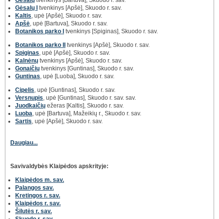
Gėsalų I
tvenkinys [Apšė], Skuodo r. sav.
Kaltis
, upė [Apšė], Skuodo r. sav.
Apšė
, upė [Bartuva], Skuodo r. sav.
Botanikos parko I
tvenkinys [Spiginas], Skuodo r. sav.
Botanikos parko II
tvenkinys [Apšė], Skuodo r. sav.
Spiginas
, upė [Apšė], Skuodo r. sav.
Kalnėnų
tvenkinys [Apšė], Skuodo r. sav.
Gonaičių
tvenkinys [Guntinas], Skuodo r. sav.
Guntinas
, upė [Luoba], Skuodo r. sav.
Cipelis
, upė [Guntinas], Skuodo r. sav.
Versnupis
, upė [Guntinas], Skuodo r. sav. sav.
Juodkaičių
ežeras [Kaltis], Skuodo r. sav.
Luoba
, upė [Bartuva], Mažeikių r., Skuodo r. sav.
Sartis
, upė [Apšė], Skuodo r. sav.
Daugiau...
Savivaldybės Klaipėdos apskrityje:
Klaipėdos m. sav.
Palangos sav.
Kretingos r. sav.
Klaipėdos r. sav.
Šilutės r. sav.
Skuodo r. sav.