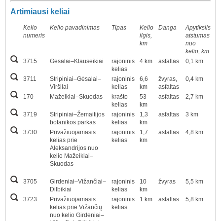
Artimiausi keliai
Kelio
Kelio pavadinimas
Tipas
Kelio
Danga
Apytikslis
numeris
ilgis,
atstumas
km
nuo
kelio, km
3715
Gėsalai–Klauseikiai
rajoninis
4 km
asfaltas
0,1 km
kelias
3711
Stripiniai–Gėsalai–
rajoninis
6,6
žvyras,
0,4 km
Viršilai
kelias
km
asfaltas
170
Mažeikiai–Skuodas
krašto
53
asfaltas
2,7 km
kelias
km
3719
Stripiniai–Žemaitijos
rajoninis
1,3
asfaltas
3 km
botanikos parkas
kelias
km
3730
Privažiuojamasis
rajoninis
1,7
asfaltas
4,8 km
kelias prie
kelias
km
Aleksandrijos nuo
kelio Mažeikiai–
Skuodas
3705
Girdeniai–Vižančiai–
rajoninis
10
žvyras
5,5 km
Dilbikiai
kelias
km
3723
Privažiuojamasis
rajoninis
1 km
asfaltas
5,8 km
kelias prie Vižančių
kelias
nuo kelio Girdeniai–