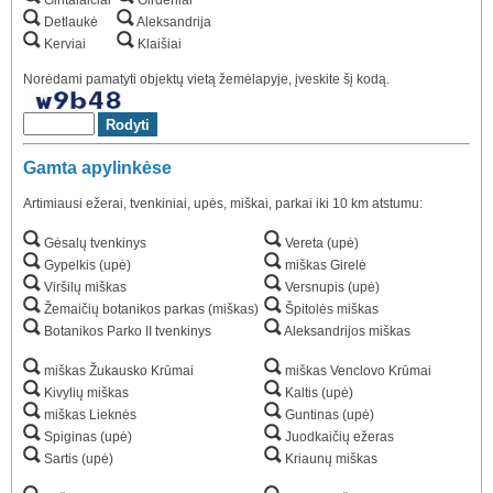
Gintalaičiai
Girdeniai
Detlaukė
Aleksandrija
Kerviai
Klaišiai
Norėdami pamatyti objektų vietą žemėlapyje, įveskite šį kodą.
Gamta apylinkėse
Artimiausi ežerai, tvenkiniai, upės, miškai, parkai iki 10 km atstumu:
Gėsalų tvenkinys
Vereta (upė)
Gypelkis (upė)
miškas Girelė
Viršilų miškas
Versnupis (upė)
Žemaičių botanikos parkas (miškas)
Špitolės miškas
Botanikos Parko II tvenkinys
Aleksandrijos miškas
miškas Žukausko Krūmai
miškas Venclovo Krūmai
Kivylių miškas
Kaltis (upė)
miškas Lieknės
Guntinas (upė)
Spiginas (upė)
Juodkaičių ežeras
Sartis (upė)
Kriaunų miškas