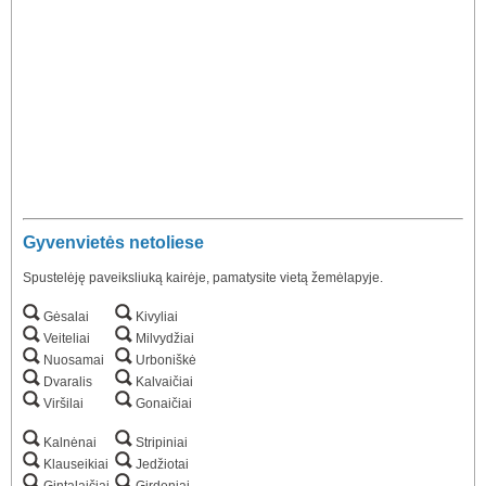
Gyvenvietės netoliese
Spustelėję paveiksliuką kairėje, pamatysite vietą žemėlapyje.
Gėsalai
Kivyliai
Veiteliai
Milvydžiai
Nuosamai
Urboniškė
Dvaralis
Kalvaičiai
Viršilai
Gonaičiai
Kalnėnai
Stripiniai
Klauseikiai
Jedžiotai