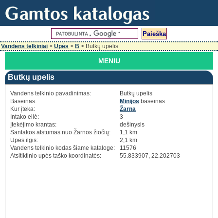
Vandens telkiniai
>
Upės
>
B
> Butkų upelis
MENIU
Butkų upelis
Vandens telkinio pavadinimas:
Butkų upelis
Baseinas:
Minijos
baseinas
Kur įteka:
Žarna
Intako eilė:
3
Įtekėjimo krantas:
dešinysis
Santakos atstumas nuo Žarnos žiočių:
1,1 km
Upės ilgis:
2,1 km
Vandens telkinio kodas šiame kataloge:
11576
Atsitiktinio upės taško koordinatės:
55.833907, 22.202703