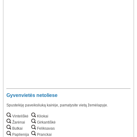
Gyvenvietės netoliese
Spustelėję paveiksliuką kairėje, pamatysite vietą žemėlapyje.
Vinteliškė
Kliokai
Žarėnai
Girkantiškė
Butkai
Feliksavas
Paplienija
Pranckai