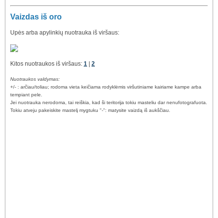
Vaizdas iš oro
Upės arba apylinkių nuotrauka iš viršaus:
Kitos nuotraukos iš viršaus:
1
|
2
Nuotraukos valdymas:
+/- : arčiau/toliau; rodoma vieta keičiama rodyklėmis viršutiniame kairiame kampe arba
tempiant pele.
Jei nuotrauka nerodoma, tai reiškia, kad ši teritorija tokiu masteliu dar nenufotografuota.
Tokiu atveju pakeiskite mastelį mygtuku "-": matysite vaizdą iš aukščiau.