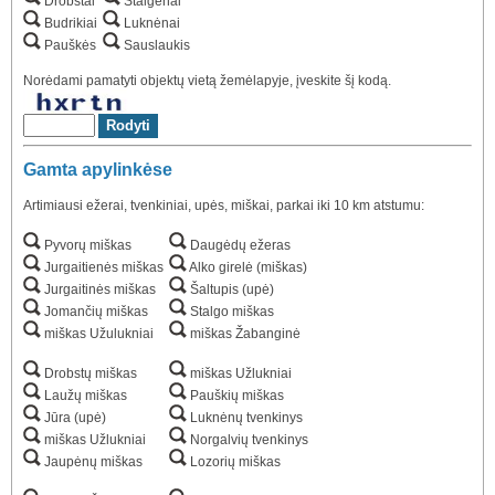
Drobstai
Stalgėnai
Budrikiai
Luknėnai
Pauškės
Sauslaukis
Norėdami pamatyti objektų vietą žemėlapyje, įveskite šį kodą.
Gamta apylinkėse
Artimiausi ežerai, tvenkiniai, upės, miškai, parkai iki 10 km atstumu:
Pyvorų miškas
Daugėdų ežeras
Jurgaitienės miškas
Alko girelė (miškas)
Jurgaitinės miškas
Šaltupis (upė)
Jomančių miškas
Stalgo miškas
miškas Užulukniai
miškas Žabanginė
Drobstų miškas
miškas Užlukniai
Laužų miškas
Pauškių miškas
Jūra (upė)
Luknėnų tvenkinys
miškas Užlukniai
Norgalvių tvenkinys
Jaupėnų miškas
Lozorių miškas