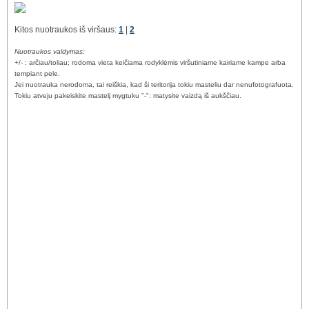
Kitos nuotraukos iš viršaus:
1
|
2
Nuotraukos valdymas:
+/- : arčiau/toliau; rodoma vieta keičiama rodyklėmis viršutiniame kairiame kampe arba
tempiant pele.
Jei nuotrauka nerodoma, tai reiškia, kad ši teritorija tokiu masteliu dar nenufotografuota.
Tokiu atveju pakeiskite mastelį mygtuku "-": matysite vaizdą iš aukščiau.