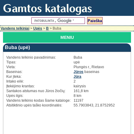
Vandens telkiniai
>
Upės
>
B
> Buba
MENIU
Buba (upė)
Vandens telkinio pavadinimas:
Buba
Tipas:
upė
Vieta:
Plungės r., Rietavo
Baseinas:
Jūros
baseinas
Kur įteka:
Jūra
Intako eilė:
2
Įtekėjimo krantas:
kairysis
Santakos atstumas nuo Jūros žiočių:
161,8 km
Upės ilgis:
8 km
Vandens telkinio kodas šiame kataloge:
11197
Atsitiktinio upės taško koordinatės:
55.7903843, 21.8752952