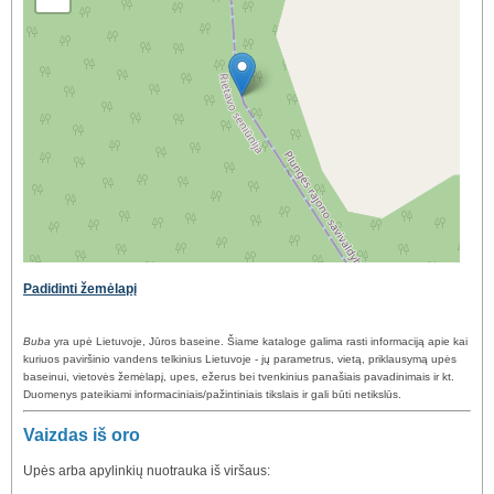
Padidinti žemėlapį
Buba
yra upė Lietuvoje, Jūros baseine. Šiame kataloge galima rasti informaciją apie kai
kuriuos paviršinio vandens telkinius Lietuvoje - jų parametrus, vietą, priklausymą upės
baseinui, vietovės žemėlapį, upes, ežerus bei tvenkinius panašiais pavadinimais ir kt.
Duomenys pateikiami informaciniais/pažintiniais tikslais ir gali būti netikslūs.
Vaizdas iš oro
Upės arba apylinkių nuotrauka iš viršaus: