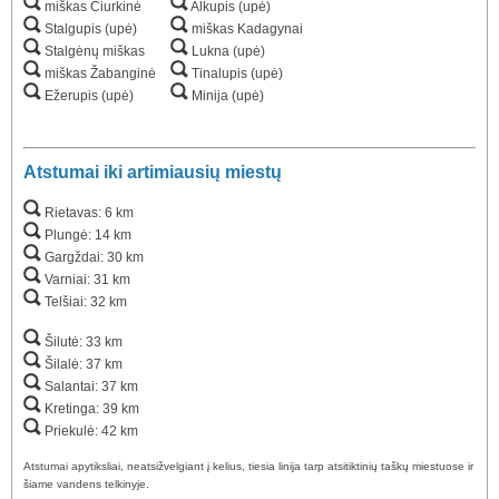
miškas Čiurkinė
Alkupis (upė)
Stalgupis (upė)
miškas Kadagynai
Stalgėnų miškas
Lukna (upė)
miškas Žabanginė
Tinalupis (upė)
Ežerupis (upė)
Minija (upė)
Atstumai iki artimiausių miestų
Rietavas: 6 km
Plungė: 14 km
Gargždai: 30 km
Varniai: 31 km
Telšiai: 32 km
Šilutė: 33 km
Šilalė: 37 km
Salantai: 37 km
Kretinga: 39 km
Priekulė: 42 km
Atstumai apytiksliai, neatsižvelgiant į kelius, tiesia linija tarp atsitiktinių taškų miestuose ir
šiame vandens telkinyje.