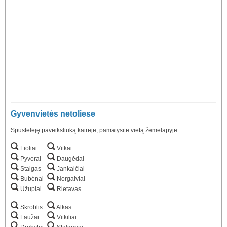
Gyvenvietės netoliese
Spustelėję paveiksliuką kairėje, pamatysite vietą žemėlapyje.
Lioliai
Vitkai
Pyvorai
Daugėdai
Stalgas
Jankaičiai
Bubėnai
Norgalviai
Užupiai
Rietavas
Skroblis
Alkas
Laužai
Vitkiliai