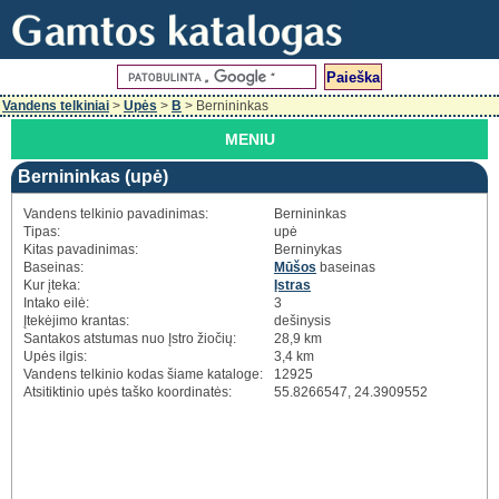
Vandens telkiniai
>
Upės
>
B
> Bernininkas
MENIU
Bernininkas (upė)
Vandens telkinio pavadinimas:
Bernininkas
Tipas:
upė
Kitas pavadinimas:
Berninykas
Baseinas:
Mūšos
baseinas
Kur įteka:
Įstras
Intako eilė:
3
Įtekėjimo krantas:
dešinysis
Santakos atstumas nuo Įstro žiočių:
28,9 km
Upės ilgis:
3,4 km
Vandens telkinio kodas šiame kataloge:
12925
Atsitiktinio upės taško koordinatės:
55.8266547, 24.3909552