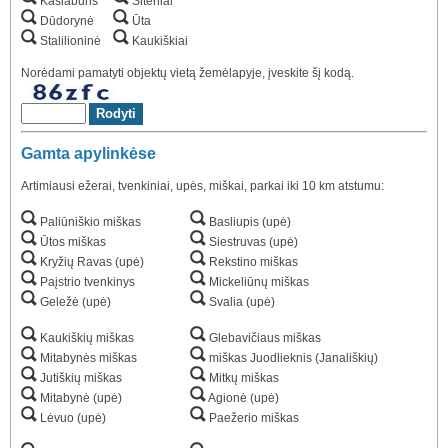
Kašiaburis
Siteniai
Dūdorynė
Ūta
Stalilioninė
Kaukiškiai
Norėdami pamatyti objektų vietą žemėlapyje, įveskite šį kodą.
Gamta apylinkėse
Artimiausi ežerai, tvenkiniai, upės, miškai, parkai iki 10 km atstumu:
Paliūniškio miškas
Basliupis (upė)
Ūtos miškas
Siestruvas (upė)
Kryžių Ravas (upė)
Rekstino miškas
Paįstrio tvenkinys
Mickeliūnų miškas
Geležė (upė)
Svalia (upė)
Kaukiškių miškas
Glebavičiaus miškas
Mitabynės miškas
miškas Juodlieknis (Janališkių)
Jutiškių miškas
Mitkų miškas
Mitabynė (upė)
Agionė (upė)
Lėvuo (upė)
Paežerio miškas