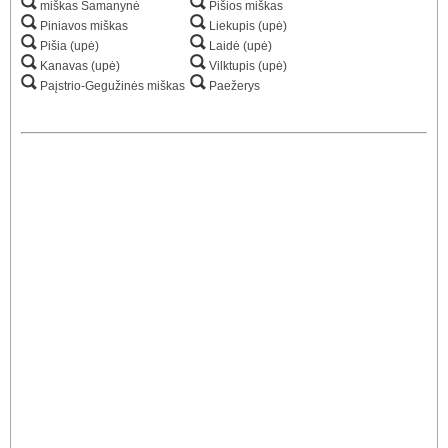
miškas Samanynė
Pišios miškas
Piniavos miškas
Liekupis (upė)
Pišia (upė)
Laidė (upė)
Kanavas (upė)
Vilktupis (upė)
Paįstrio-Gegužinės miškas
Paežerys