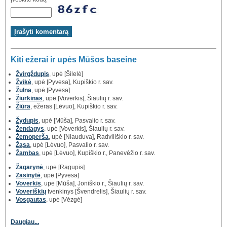
Kiti ežerai ir upės Mūšos baseine
Žvirgždupis
, upė [Šilelė]
Žvikė
, upė [Pyvesa], Kupiškio r. sav.
Žulna
, upė [Pyvesa]
Žiurkinas
, upė [Voverkis], Šiaulių r. sav.
Žiūra
, ežeras [Lėvuo], Kupiškio r. sav.
Žydupis
, upė [Mūša], Pasvalio r. sav.
Žendagys
, upė [Voverkis], Šiaulių r. sav.
Žemoperša
, upė [Niauduva], Radviliškio r. sav.
Žąsa
, upė [Lėvuo], Pasvalio r. sav.
Žambas
, upė [Lėvuo], Kupiškio r., Panevėžio r. sav.
Žagarynė
, upė [Ragupis]
Zasinytė
, upė [Pyvesa]
Voverkis
, upė [Mūša], Joniškio r., Šiaulių r. sav.
Voveriškių
tvenkinys [Švendrelis], Šiaulių r. sav.
Vosgautas
, upė [Vėzgė]
Daugiau...