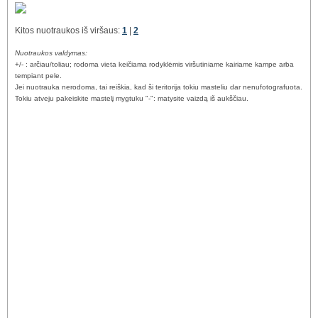
Kitos nuotraukos iš viršaus:
1
|
2
Nuotraukos valdymas:
+/- : arčiau/toliau; rodoma vieta keičiama rodyklėmis viršutiniame kairiame kampe arba
tempiant pele.
Jei nuotrauka nerodoma, tai reiškia, kad ši teritorija tokiu masteliu dar nenufotografuota.
Tokiu atveju pakeiskite mastelį mygtuku "-": matysite vaizdą iš aukščiau.