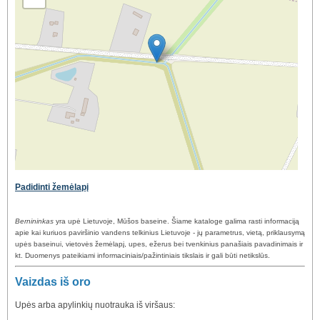
Padidinti žemėlapį
Bernininkas
yra upė Lietuvoje, Mūšos baseine. Šiame kataloge galima rasti informaciją
apie kai kuriuos paviršinio vandens telkinius Lietuvoje - jų parametrus, vietą, priklausymą
upės baseinui, vietovės žemėlapį, upes, ežerus bei tvenkinius panašiais pavadinimais ir
kt. Duomenys pateikiami informaciniais/pažintiniais tikslais ir gali būti netikslūs.
Vaizdas iš oro
Upės arba apylinkių nuotrauka iš viršaus: