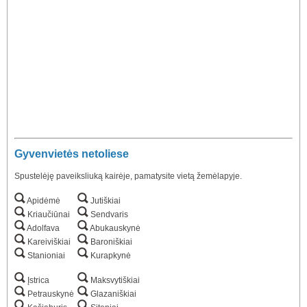
Gyvenvietės netoliese
Spustelėję paveiksliuką kairėje, pamatysite vietą žemėlapyje.
Apidėmė
Jutiškiai
Kriaučiūnai
Sendvaris
Adolfava
Abukauskynė
Kareiviškiai
Baroniškiai
Stanioniai
Kurapkynė
Įstrica
Maksvytiškiai
Petrauskynė
Glazaniškiai